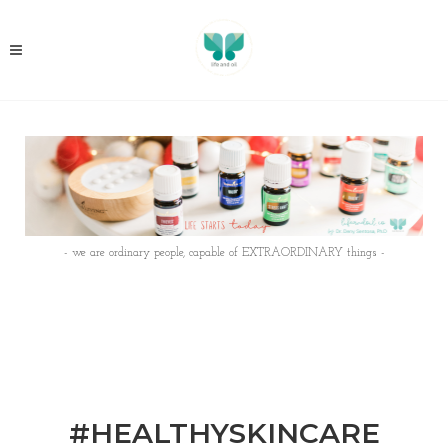
- we are ordinary people, capable of EXTRAORDINARY things -
#HEALTHYSKINCARE