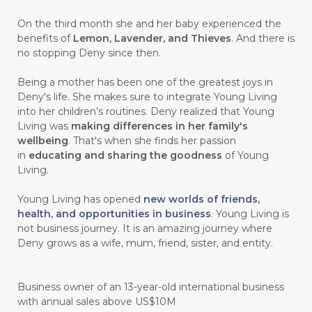
#CHANGE
#CHARCOAL BAR SOAP
On the third month she and her baby experienced the
benefits of
Lemon, Lavender, and Thieves
. And there is
#CHELATION
#CHEMICAL
no stopping Deny since then.
#CHEMICALS
#CHEMISTRY
Being a mother has been one of the greatest joys in
Deny's life. She makes sure to integrate Young Living
#chemistryessentialoil
#CHILD
into her children’s routines. Deny realized that Young
#chitosan
#CHOCOLATE
Living was
making differences in her family's
wellbeing
. That's when she finds her passion
#CHOCOLESSENCE
#CHOLESTEROL
in
educating and sharing the goodness
of Young
Living.
#CINNAMINT
#CINNAMON
Young Living has opened
new worlds of friends,
#CINNAMON BARK
#CIRCULATION
health, and opportunities in business
. Young Living is
not business journey. It is an amazing journey where
#CISTUS
#CITRINE
#CITRONELLA
Deny grows as a wife, mum, friend, sister, and entity.
#CITRUS
#CLARITY
#CLEAN
#CLEANER
#CLEANING
#CLEANSER
Business owner of an 13-year-old international business
with annual sales above US$10M
#CLEAR
#CLOVE
#COCONUT OIL