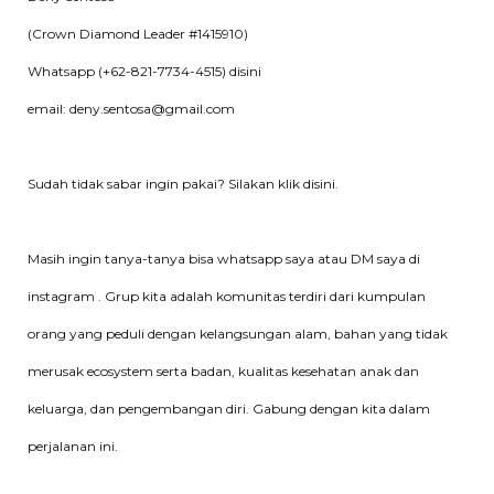
(Crown Diamond Leader #1415910)
Whatsapp (+62-821-7734-4515)
disini
email: deny.sentosa@gmail.com
Sudah tidak sabar ingin pakai? Silakan klik
disini
.
Masih ingin tanya-tanya bisa
whatsapp
saya atau DM saya di
instagram
. Grup kita adalah komunitas terdiri dari kumpulan
orang yang peduli dengan kelangsungan alam, bahan yang tidak
merusak ecosystem serta badan, kualitas kesehatan anak dan
keluarga, dan pengembangan diri. Gabung dengan kita dalam
perjalanan ini.