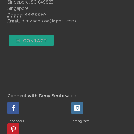
#DECAY
#DEEP RELIEF
#DEMAM
Singapore, SG 649823
Singapore
#DEMO
#DENTAROME
Phone:
88890057
Email:
deny.sentosa@gmail.com
#DEODORANT
#DEPLETION
#DEPOK
#DESERT
#DETAIL
CONTACT
#DETOKS
#DETOX
#DEW
#DEWASA
#DEWDROP
#DHA
#DI-GIZE
#DIAMOND
#DIAMOND RETREAT
#DIAPER
#DIAPERCREAM
#DIARE
Connect with Deny Sentosa
on
#DIARRHOEA
#DIET
#DIETARY
#diffuse
#DIFFUSER
#DIGESTIVE
Facebook
Instagram
#DIGIZE
#DILL
#DIMAKAN