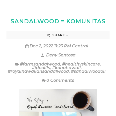
SANDALWOOD = KOMUNITAS
SHARE
Dec 2, 2022 11:23 PM Central
Deny Sentosa
#farmsandalwood
,
#healthyskincare
,
#idooiils
,
#konahawaii
,
#royalhawaiiansandalwood
,
#sandalwoodoil
0 Comments