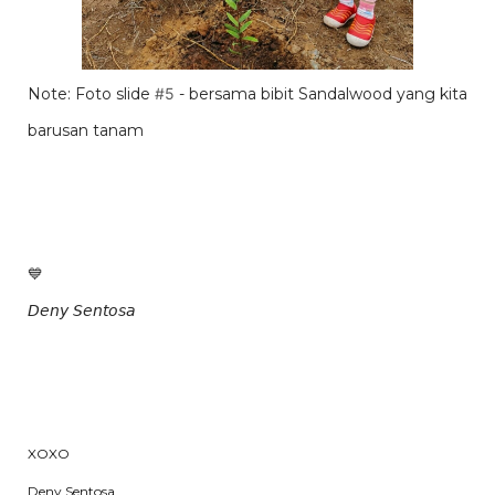
Note: Foto slide
#5
- bersama bibit Sandalwood yang kita
barusan tanam
💙
𝘋𝘦𝘯𝘺 𝘚𝘦𝘯𝘵𝘰𝘴𝘢
XOXO
Deny Sentosa