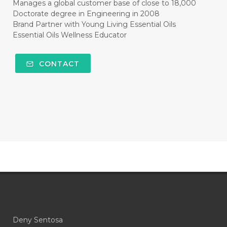
Manages a global customer base of close to 18,000
Doctorate degree in Engineering in 2008
#COKLAT
#COLD
#collagen
Brand Partner with Young Living Essential Oils
Essential Oils Wellness Educator
#COLON
#COLOR
#COMBINATION
#COMFORTONE
#COMMUNITY
CONTACT
#COMPARISON
#COMPENSATION
#CONFIDENCE
#CONFINED
#CONTRACEPTIVE
#COOL
#COOL AZUL
#coolazul
#COPAIBA
#COWO
#CRADLECAP
#CRAMP
#CRAVING
#CREAM
#CUCI
#CYPRESS
#CYST
#DAILY
#DARAH
#DARK
#darkspot
Deny Sentosa