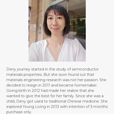
#BOREDOM
#BOSAN
#BOTOL
#BOTTLE
#BRAIN
#BRAIN FOG
#BRAIN POWER
#BRIGHTEN
#BROKEN
#BROWN
#BUAH
#BUILD
#BUKU
#BULAN
#BULAN HANTU
#BULANAN
#BUSINESS
#BUSTER
#CALM
Deny journey started in the study of semiconductor
#CALMING
#CANE
#CAP
#CAPEK
materials properties. But she soon found out that
materials engineering research was not her passion. She
#carasehatalami
#CAREER
decided to resign in 2011 and became homemaker.
Giving birth in 2012 had made her realize that she
#CARROT SEED
#CARVACROL
wanted to give the best for her family. Since she was a
child, Deny got used to traditional Chinese medicine. She
#CARVONE
#CEDARWOOD
explored Young Living in 2013 with intention of 3-months
#CEGAH
#CERAH
#CHAMOMILE
purchase only.