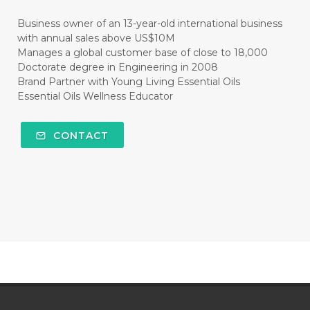
#CLEANER
#CLEANING
#CLEANSER
Business owner of an 13-year-old international business
with annual sales above US$10M
#CLEAR
#CLOVE
#COCONUT OIL
Manages a global customer base of close to 18,000
Doctorate degree in Engineering in 2008
#COKLAT
#COLD
#collagen
Brand Partner with Young Living Essential Oils
Essential Oils Wellness Educator
#COLON
#COLOR
#COMBINATION
#COMFORTONE
#COMMUNITY
CONTACT
#COMPARISON
#COMPENSATION
#CONFIDENCE
#CONFINED
#CONTRACEPTIVE
#COOL
#COOL AZUL
#coolazul
#COPAIBA
#COWO
#CRADLECAP
#CRAMP
#CRAVING
#CREAM
#CUCI