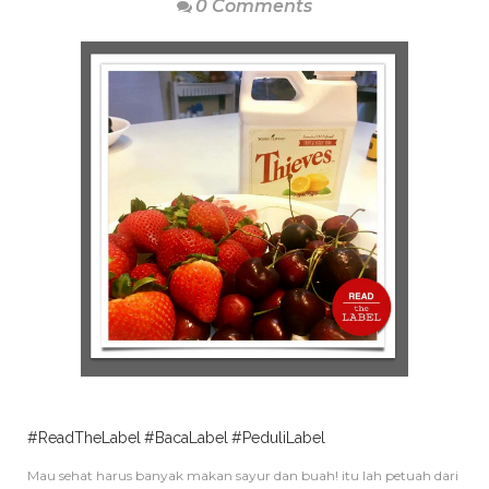
0 Comments
#ReadTheLabel
#BacaLabel
#PeduliLabel
Mau sehat harus banyak makan sayur dan buah! itu lah petuah dari