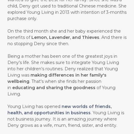
child, Deny got used to traditional Chinese medicine. She
#CARVONE
#CEDARWOOD
explored Young Living in 2013 with intention of 3-months
#CEGAH
#CERAH
#CHAMOMILE
purchase only.
#CHANGE
#CHARCOAL BAR SOAP
On the third month she and her baby experienced the
benefits of
Lemon, Lavender, and Thieves
. And there is
#CHELATION
#CHEMICAL
no stopping Deny since then.
#CHEMICALS
#CHEMISTRY
Being a mother has been one of the greatest joys in
Deny's life. She makes sure to integrate Young Living
#chemistryessentialoil
#CHILD
into her children’s routines. Deny realized that Young
#chitosan
#CHOCOLATE
Living was
making differences in her family's
wellbeing
. That's when she finds her passion
#CHOCOLESSENCE
#CHOLESTEROL
in
educating and sharing the goodness
of Young
Living.
#CINNAMINT
#CINNAMON
Young Living has opened
new worlds of friends,
#CINNAMON BARK
#CIRCULATION
health, and opportunities in business
. Young Living is
not business journey. It is an amazing journey where
#CISTUS
#CITRINE
#CITRONELLA
Deny grows as a wife, mum, friend, sister, and entity.
#CITRUS
#CLARITY
#CLEAN