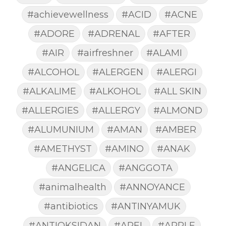
#achievewellness
#ACID
#ACNE
#ADORE
#ADRENAL
#AFTER
#AIR
#airfreshner
#ALAMI
#ALCOHOL
#ALERGEN
#ALERGI
#ALKALIME
#ALKOHOL
#ALL SKIN
#ALLERGIES
#ALLERGY
#ALMOND
#ALUMUNIUM
#AMAN
#AMBER
#AMETHYST
#AMINO
#ANAK
#ANGELICA
#ANGGOTA
#animalhealth
#ANNOYANCE
#antibiotics
#ANTINYAMUK
#ANTIOKSIDAN
#APEL
#APPLE