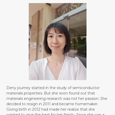
#BLUE LACE AGATE
#BLUSH
#BODY
#BOGOR
#BOO
#BOREDOM
#BOSAN
#BOTOL
#BOTTLE
#BRAIN
#BRAIN FOG
#BRAIN POWER
#BRIGHTEN
#BROKEN
#BROWN
#BUAH
#BUILD
#BUKU
#BULAN
#BULAN HANTU
#BULANAN
#BUSINESS
#BUSTER
#CALM
Deny journey started in the study of semiconductor
#CALMING
#CANE
#CAP
#CAPEK
materials properties. But she soon found out that
materials engineering research was not her passion. She
#carasehatalami
#CAREER
decided to resign in 2011 and became homemaker.
Giving birth in 2012 had made her realize that she
#CARROT SEED
#CARVACROL
wanted to give the best for her family. Since she was a