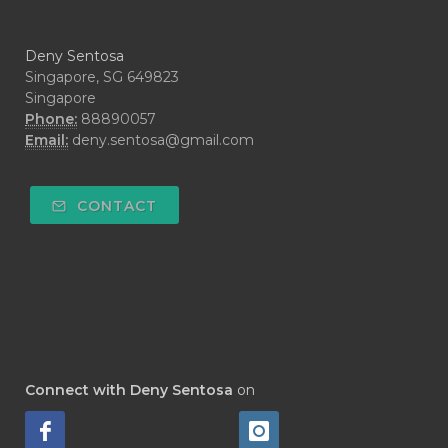
#CYPRESS
#CYST
#DAILY
#DARAH
#DARK
#darkspot
Deny Sentosa
#DECAY
#DEEP RELIEF
#DEMAM
Singapore, SG 649823
Singapore
#DEMO
#DENTAROME
Phone:
88890057
Email:
deny.sentosa@gmail.com
#DEODORANT
#DEPLETION
#DEPOK
#DESERT
#DETAIL
CONTACT
#DETOKS
#DETOX
#DEW
#DEWASA
#DEWDROP
#DHA
#DI-GIZE
#DIAMOND
#DIAMOND RETREAT
#DIAPER
#DIAPERCREAM
#DIARE
Connect with Deny Sentosa
on
#DIARRHOEA
#DIET
#DIETARY