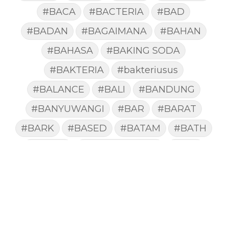
#BACA
#BACTERIA
#BAD
#BADAN
#BAGAIMANA
#BAHAN
#BAHASA
#BAKING SODA
#BAKTERIA
#bakteriusus
#BALANCE
#BALI
#BANDUNG
#BANYUWANGI
#BAR
#BARAT
#BARK
#BASED
#BATAM
#BATH
#BATUK
#batukberdahak
#BAU
#BAYI
#BEBAS
#BEDA
#BEKASI
#BELAJAR
#BELAKANG
#BELANJA
#BELIEF
#BELIEVE
#BENEFIT
#BERAT
#BERBUSA
#BERGABUNG