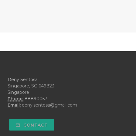
#CONFIDENCE
#CONFINED
#CONTRACEPTIVE
#COOL
#COOL AZUL
#coolazul
#COPAIBA
#COWO
#CRADLECAP
#CRAMP
#CRAVING
#CREAM
#CUCI
#CYPRESS
#CYST
#DAILY
#DARAH
#DARK
#darkspot
Deny Sentosa
#DECAY
#DEEP RELIEF
#DEMAM
Singapore, SG 649823
Singapore
#DEMO
#DENTAROME
Phone:
88890057
Email:
deny.sentosa@gmail.com
#DEODORANT
#DEPLETION
#DEPOK
#DESERT
#DETAIL
CONTACT
#DETOKS
#DETOX
#DEW