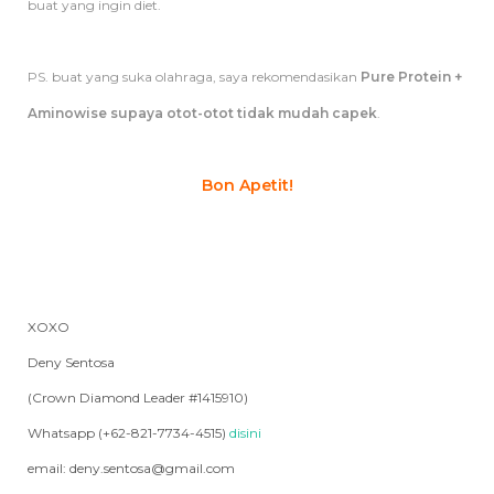
buat yang ingin diet.
PS. buat yang suka olahraga, saya rekomendasikan
Pure Protein +
Aminowise supaya otot-otot tidak mudah capek
.
Bon Apetit!
XOXO
Deny Sentosa
(Crown Diamond Leader #1415910)
Whatsapp (+62-821-7734-4515)
disini
email: deny.sentosa@gmail.com