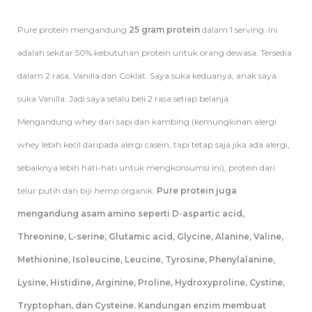
Pure protein mengandung
25 gram protein
dalam 1 serving. Ini
adalah sekitar 50% kebutuhan protein untuk orang dewasa. Tersedia
dalam 2 rasa, Vanilla dan Coklat. Saya suka keduanya, anak saya
suka Vanilla. Jadi saya selalu beli 2 rasa setiap belanja.
Mengandung whey dari sapi dan kambing (kemungkinan alergi
whey lebih kecil daripada alergi casein, tapi tetap saja jika ada alergi,
sebaiknya lebih hati-hati untuk mengkonsumsi ini), protein dari
telur putih dan biji
hemp
organik.
Pure protein juga
mengandung asam amino seperti D-aspartic acid,
Threonine, L-serine, Glutamic acid, Glycine, Alanine, Valine,
Methionine, Isoleucine, Leucine, Tyrosine, Phenylalanine,
Lysine, Histidine, Arginine, Proline, Hydroxyproline, Cystine,
Tryptophan, dan Cysteine. Kandungan enzim membuat