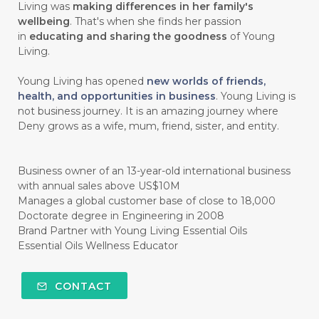
#chitosan
#CHOCOLATE
Living was
making differences in her family's
wellbeing
. That's when she finds her passion
#CHOCOLESSENCE
#CHOLESTEROL
in
educating and sharing the goodness
of Young
Living.
#CINNAMINT
#CINNAMON
Young Living has opened
new worlds of friends,
#CINNAMON BARK
#CIRCULATION
health, and opportunities in business
. Young Living is
not business journey. It is an amazing journey where
#CISTUS
#CITRINE
#CITRONELLA
Deny grows as a wife, mum, friend, sister, and entity.
#CITRUS
#CLARITY
#CLEAN
#CLEANER
#CLEANING
#CLEANSER
Business owner of an 13-year-old international business
with annual sales above US$10M
#CLEAR
#CLOVE
#COCONUT OIL
Manages a global customer base of close to 18,000
Doctorate degree in Engineering in 2008
#COKLAT
#COLD
#collagen
Brand Partner with Young Living Essential Oils
Essential Oils Wellness Educator
#COLON
#COLOR
#COMBINATION
#COMFORTONE
#COMMUNITY
CONTACT
#COMPARISON
#COMPENSATION