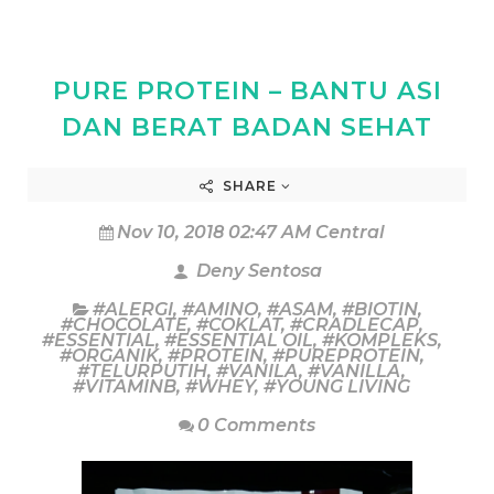
PURE PROTEIN – BANTU ASI
DAN BERAT BADAN SEHAT
SHARE
Nov 10, 2018 02:47 AM Central
Deny Sentosa
#ALERGI
,
#AMINO
,
#ASAM
,
#BIOTIN
,
#CHOCOLATE
,
#COKLAT
,
#CRADLECAP
,
#ESSENTIAL
,
#ESSENTIAL OIL
,
#KOMPLEKS
,
#ORGANIK
,
#PROTEIN
,
#PUREPROTEIN
,
#TELURPUTIH
,
#VANILA
,
#VANILLA
,
#VITAMINB
,
#WHEY
,
#YOUNG LIVING
0 Comments