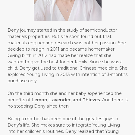
#BUILD
#BUKU
#BULAN
#BULAN HANTU
#BULANAN
#BUSINESS
#BUSTER
#CALM
Deny journey started in the study of semiconductor
#CALMING
#CANE
#CAP
#CAPEK
materials properties. But she soon found out that
materials engineering research was not her passion. She
#carasehatalami
#CAREER
decided to resign in 2011 and became homemaker.
Giving birth in 2012 had made her realize that she
#CARROT SEED
#CARVACROL
wanted to give the best for her family. Since she was a
child, Deny got used to traditional Chinese medicine. She
#CARVONE
#CEDARWOOD
explored Young Living in 2013 with intention of 3-months
#CEGAH
#CERAH
#CHAMOMILE
purchase only.
#CHANGE
#CHARCOAL BAR SOAP
On the third month she and her baby experienced the
benefits of
Lemon, Lavender, and Thieves
. And there is
#CHELATION
#CHEMICAL
no stopping Deny since then.
#CHEMICALS
#CHEMISTRY
Being a mother has been one of the greatest joys in
Deny's life. She makes sure to integrate Young Living
#chemistryessentialoil
#CHILD
into her children’s routines. Deny realized that Young