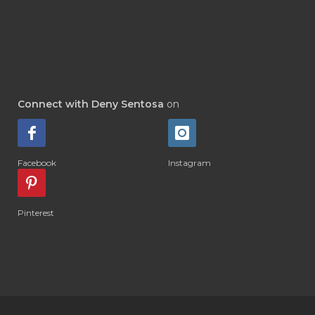
#DEWASA
#DEWDROP
#DHA
#DI-GIZE
#DIAMOND
#DIAMOND RETREAT
#DIAPER
#DIAPERCREAM
#DIARE
Connect with Deny Sentosa
on
#DIARRHOEA
#DIET
#DIETARY
#diffuse
#DIFFUSER
#DIGESTIVE
Facebook
Instagram
#DIGIZE
#DILL
#DIMAKAN
#DIMINUM
#DINGIN
#DIRI
#DIRT
Pinterest
#DISH
#DISH SOAP
#DISTILASI
#DITELAN
#DIY
#DIYlaundry
#DIYPerfume
#DIYRECIPES
#DIYserum
#DO IT YOURSELF