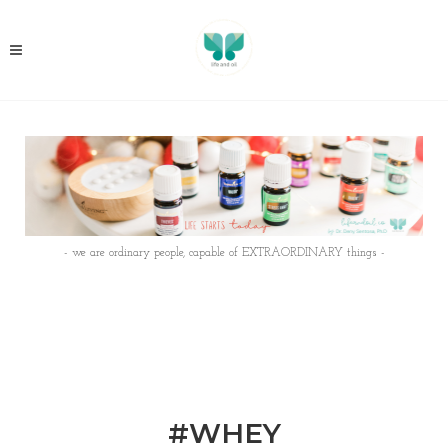
- we are ordinary people, capable of EXTRAORDINARY things -
#WHEY