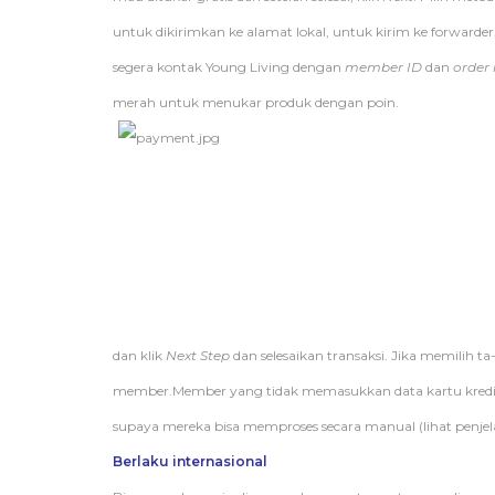
untuk dikirimkan ke alamat lokal, untuk kirim ke forwarder
segera kontak Young Living dengan
member ID
dan
order
merah untuk menukar produk dengan poin.
dan klik
Next Step
dan selesaikan transaksi. Jika memilih ta-
member.Member yang tidak memasukkan data kartu kredit d
supaya mereka bisa memproses secara manual (lihat penjela
Berlaku internasional