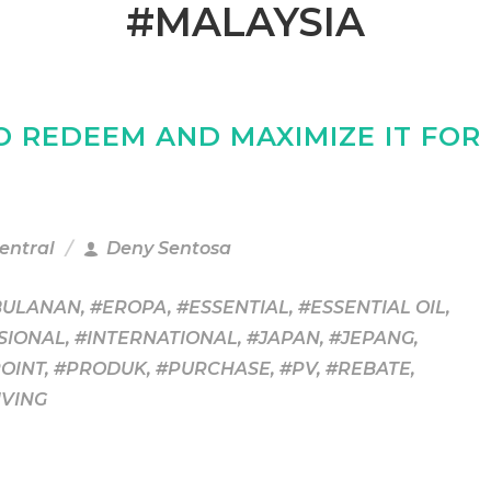
#MALAYSIA
O REDEEM AND MAXIMIZE IT FOR
entral
Deny Sentosa
BULANAN
,
#EROPA
,
#ESSENTIAL
,
#ESSENTIAL OIL
,
SIONAL
,
#INTERNATIONAL
,
#JAPAN
,
#JEPANG
,
OINT
,
#PRODUK
,
#PURCHASE
,
#PV
,
#REBATE
,
IVING