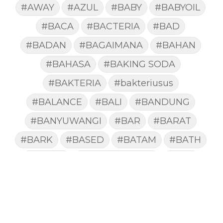
#AWAY
#AZUL
#BABY
#BABYOIL
#BACA
#BACTERIA
#BAD
#BADAN
#BAGAIMANA
#BAHAN
#BAHASA
#BAKING SODA
#BAKTERIA
#bakteriusus
#BALANCE
#BALI
#BANDUNG
#BANYUWANGI
#BAR
#BARAT
#BARK
#BASED
#BATAM
#BATH
#BATUK
#batukberdahak
#BAU
#BAYI
#BEBAS
#BEDA
#BEKASI
#BELAJAR
#BELAKANG
#BELANJA
#BELIEF
#BELIEVE
#BENEFIT