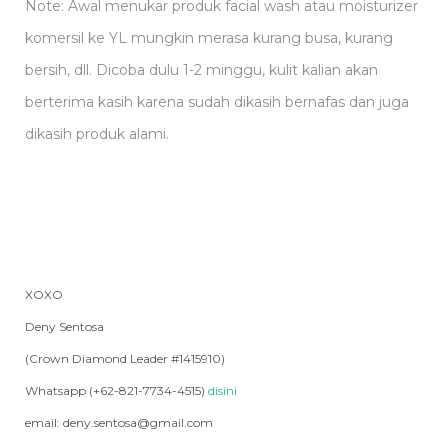
Note: Awal menukar produk facial wash atau moisturizer
komersil ke YL mungkin merasa kurang busa, kurang
bersih, dll. Dicoba dulu 1-2 minggu, kulit kalian akan
berterima kasih karena sudah dikasih bernafas dan juga
dikasih produk alami.
XOXO
Deny Sentosa
(Crown Diamond Leader #1415910)
Whatsapp (+62-821-7734-4515)
disini
email: deny.sentosa@gmail.com