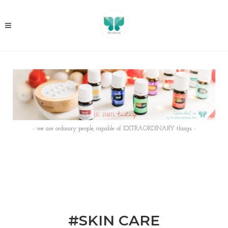
- we are ordinary people, capable of EXTRAORDINARY things -
#SKIN CARE