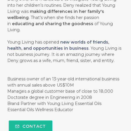
#chemistryessentialoil
#CHILD
into her children’s routines. Deny realized that Young
#chitosan
#CHOCOLATE
Living was
making differences in her family's
wellbeing
. That's when she finds her passion
#CHOCOLESSENCE
#CHOLESTEROL
in
educating and sharing the goodness
of Young
Living.
#CINNAMINT
#CINNAMON
Young Living has opened
new worlds of friends,
#CINNAMON BARK
#CIRCULATION
health, and opportunities in business
. Young Living is
not business journey. It is an amazing journey where
#CISTUS
#CITRINE
#CITRONELLA
Deny grows as a wife, mum, friend, sister, and entity.
#CITRUS
#CLARITY
#CLEAN
#CLEANER
#CLEANING
#CLEANSER
Business owner of an 13-year-old international business
with annual sales above US$10M
#CLEAR
#CLOVE
#COCONUT OIL
Manages a global customer base of close to 18,000
Doctorate degree in Engineering in 2008
#COKLAT
#COLD
#collagen
Brand Partner with Young Living Essential Oils
Essential Oils Wellness Educator
#COLON
#COLOR
#COMBINATION
#COMFORTONE
#COMMUNITY
CONTACT