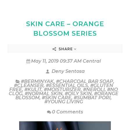
SKIN CARE – ORANGE
BLOSSOM SERIES
SHARE
May 11, 2019 09:37 AM Central
Deny Sentosa
#BERMINYAK
,
#CHARCOAL BAR SOAP
,
#CLEANSER
,
#ESSENTIAL OILS
,
#GLUTEN
FREE
,
#KULIT
,
#MOISTURIZER
,
#NEROLI
,
#NO
CLOG
,
#NORMAL SKIN
,
#OILY SKIN
,
#ORANGE
BLOSSOM
,
#SKIN CARE
,
#SUMBAT PORI
,
#YOUNG LIVING
0 Comments