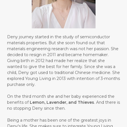
#BUILD
#BUKU
#BULAN
#BULAN HANTU
#BULANAN
#BUSINESS
#BUSTER
#CALM
Deny journey started in the study of semiconductor
#CALMING
#CANE
#CAP
#CAPEK
materials properties. But she soon found out that
materials engineering research was not her passion. She
#carasehatalami
#CAREER
decided to resign in 2011 and became homemaker.
Giving birth in 2012 had made her realize that she
#CARROT SEED
#CARVACROL
wanted to give the best for her family. Since she was a
child, Deny got used to traditional Chinese medicine. She
#CARVONE
#CEDARWOOD
explored Young Living in 2013 with intention of 3-months
#CEGAH
#CERAH
#CHAMOMILE
purchase only.
#CHANGE
#CHARCOAL BAR SOAP
On the third month she and her baby experienced the
benefits of
Lemon, Lavender, and Thieves
. And there is
#CHELATION
#CHEMICAL
no stopping Deny since then.
#CHEMICALS
#CHEMISTRY
Being a mother has been one of the greatest joys in
Deny's life. She makes sure to integrate Young Living