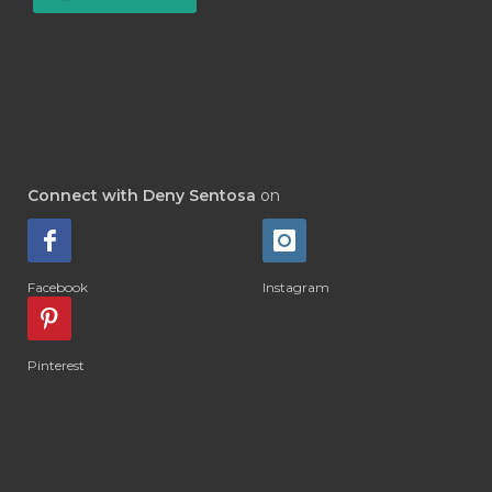
#DETOKS
#DETOX
#DEW
#DEWASA
#DEWDROP
#DHA
#DI-GIZE
#DIAMOND
#DIAMOND RETREAT
#DIAPER
#DIAPERCREAM
#DIARE
Connect with Deny Sentosa
on
#DIARRHOEA
#DIET
#DIETARY
#diffuse
#DIFFUSER
#DIGESTIVE
Facebook
Instagram
#DIGIZE
#DILL
#DIMAKAN
#DIMINUM
#DINGIN
#DIRI
#DIRT
Pinterest
#DISH
#DISH SOAP
#DISTILASI
#DITELAN
#DIY
#DIYlaundry
#DIYPerfume
#DIYRECIPES