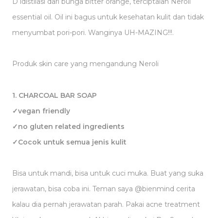
D idistilasi dari bunga bitter orange, terciptalah Neroli
essential oil. Oil ini bagus untuk kesehatan kulit dan tidak
menyumbat pori-pori. Wanginya UH-MAZING!!!.
Produk skin care yang mengandung Neroli
1. CHARCOAL BAR SOAP
✓vegan friendly
✓no gluten related ingredients
✓Cocok untuk semua jenis kulit
Bisa untuk mandi, bisa untuk cuci muka. Buat yang suka
jerawatan, bisa coba ini. Teman saya @bienmind cerita
kalau dia pernah jerawatan parah. Pakai acne treatment