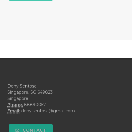
#COMPARISON
#COMPENSATION
#CONFIDENCE
#CONFINED
#CONTRACEPTIVE
#COOL
#COOL AZUL
#coolazul
#COPAIBA
#COWO
#CRADLECAP
#CRAMP
#CRAVING
#CREAM
#CUCI
#CYPRESS
#CYST
#DAILY
#DARAH
#DARK
#darkspot
Deny Sentosa
#DECAY
#DEEP RELIEF
#DEMAM
Singapore, SG 649823
Singapore
#DEMO
#DENTAROME
Phone:
88890057
Email:
deny.sentosa@gmail.com
#DEODORANT
#DEPLETION
#DEPOK
#DESERT
#DETAIL
CONTACT