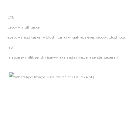
EYE
brow – multitasker
eyelid – mustitasker + blush (pink) –> gak ada eyeshadow, blush pun
jadi
mascara- milik sendiri (savvy akan ada mascara sendiri segera!)