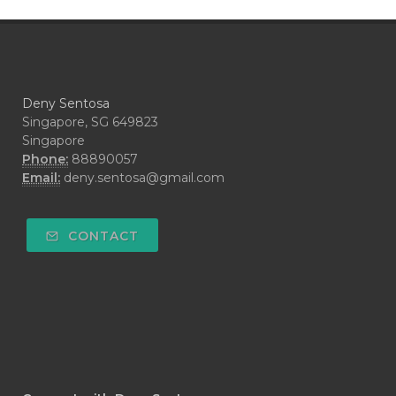
#CRAVING
#CREAM
#CUCI
#CYPRESS
#CYST
#DAILY
#DARAH
#DARK
#darkspot
Deny Sentosa
#DECAY
#DEEP RELIEF
#DEMAM
Singapore, SG 649823
Singapore
#DEMO
#DENTAROME
Phone:
88890057
Email:
deny.sentosa@gmail.com
#DEODORANT
#DEPLETION
#DEPOK
#DESERT
#DETAIL
CONTACT
#DETOKS
#DETOX
#DEW
#DEWASA
#DEWDROP
#DHA
#DI-GIZE
#DIAMOND
#DIAMOND RETREAT
#DIAPER
#DIAPERCREAM
#DIARE