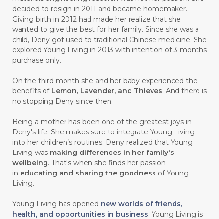
#carasehatalami
#CAREER
decided to resign in 2011 and became homemaker.
Giving birth in 2012 had made her realize that she
#CARROT SEED
#CARVACROL
wanted to give the best for her family. Since she was a
child, Deny got used to traditional Chinese medicine. She
#CARVONE
#CEDARWOOD
explored Young Living in 2013 with intention of 3-months
#CEGAH
#CERAH
#CHAMOMILE
purchase only.
#CHANGE
#CHARCOAL BAR SOAP
On the third month she and her baby experienced the
benefits of
Lemon, Lavender, and Thieves
. And there is
#CHELATION
#CHEMICAL
no stopping Deny since then.
#CHEMICALS
#CHEMISTRY
Being a mother has been one of the greatest joys in
Deny's life. She makes sure to integrate Young Living
#chemistryessentialoil
#CHILD
into her children’s routines. Deny realized that Young
#chitosan
#CHOCOLATE
Living was
making differences in her family's
wellbeing
. That's when she finds her passion
#CHOCOLESSENCE
#CHOLESTEROL
in
educating and sharing the goodness
of Young
Living.
#CINNAMINT
#CINNAMON
Young Living has opened
new worlds of friends,
#CINNAMON BARK
#CIRCULATION
health, and opportunities in business
. Young Living is