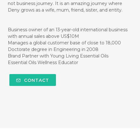
not business journey. It is an amazing journey where
#CISTUS
#CITRINE
#CITRONELLA
Deny grows as a wife, mum, friend, sister, and entity.
#CITRUS
#CLARITY
#CLEAN
#CLEANER
#CLEANING
#CLEANSER
Business owner of an 13-year-old international business
with annual sales above US$10M
#CLEAR
#CLOVE
#COCONUT OIL
Manages a global customer base of close to 18,000
Doctorate degree in Engineering in 2008
#COKLAT
#COLD
#collagen
Brand Partner with Young Living Essential Oils
Essential Oils Wellness Educator
#COLON
#COLOR
#COMBINATION
#COMFORTONE
#COMMUNITY
CONTACT
#COMPARISON
#COMPENSATION
#CONFIDENCE
#CONFINED
#CONTRACEPTIVE
#COOL
#COOL AZUL
#coolazul
#COPAIBA
#COWO
#CRADLECAP
#CRAMP