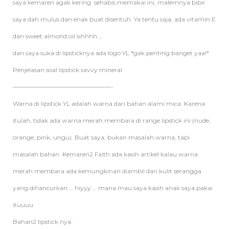
saya kemaren agak kering. sehabis memakai ini, malemnya bibir
saya dah mulus dan enak buat disentuh. Ya tentu saja, ada vitamin E
dan sweet almond oil sihhhh….
dan saya suka di lipsticknya ada logo YL *gak penting banget yaa!*
Penjelasan soal lipstick savvy mineral
————————————————-
Warna di lipstick YL adalah warna dari bahan alami mica. Karena
itulah, tidak ada warna merah membara di range lipstick ini (nude,
orange, pink, ungu). Buat saya, bukan masalah warna, tapi
masalah bahan. Kemaren2 Faith ada kasih artikel kalau warna
merah membara ada kemungkinan diambil dari kulit serangga
yang dihancurkan…. hiyyy…. mana mau saya kasih anak saya pakai
ituuuu
Bahan2 lipstick nya: