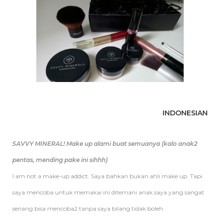
INDONESIAN
SAVVY MINERAL! Make up alami buat semuanya (kalo anak2
pentas, mending pake ini sihhh)
I am not a make-up addict. Saya bahkan bukan ahli make up. Tapi
saya mencoba untuk memakai ini ditemani anak saya yang sangat
senang bisa mencoba2 tanpa saya bilang tidak boleh.