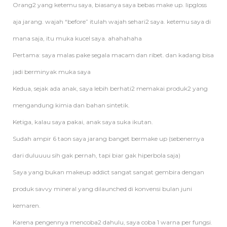
Orang2 yang ketemu saya, biasanya saya bebas make up. lipgloss
aja jarang. wajah “before” itulah wajah sehari2 saya. ketemu saya di
mana saja, itu muka kucel saya. ahahahaha
Pertama: saya malas pake segala macam dan ribet. dan kadang bisa
jadi berminyak muka saya
Kedua, sejak ada anak, saya lebih berhati2 memakai produk2 yang
mengandung kimia dan bahan sintetik.
Ketiga, kalau saya pakai, anak saya suka ikutan.
Sudah ampir 6 taon saya jarang banget bermake up (sebenernya
dari duluuuu sih gak pernah, tapi biar gak hiperbola saja)
Saya yang bukan makeup addict sangat sangat gembira dengan
produk savvy mineral yang dilaunched di konvensi bulan juni
kemaren.
Karena pengennya mencoba2 dahulu, saya coba 1 warna per fungsi.