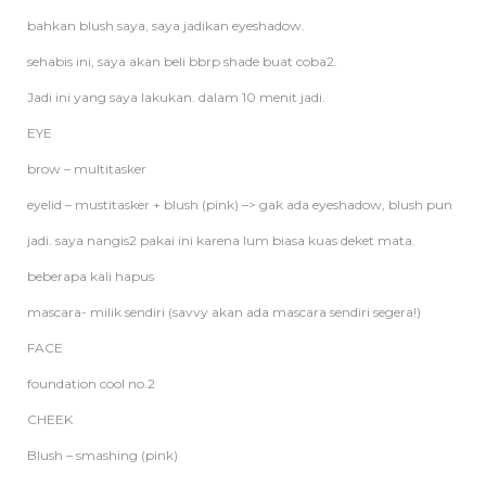
bahkan blush saya, saya jadikan eyeshadow.
sehabis ini, saya akan beli bbrp shade buat coba2.
Jadi ini yang saya lakukan. dalam 10 menit jadi.
EYE
brow – multitasker
eyelid – mustitasker + blush (pink) –> gak ada eyeshadow, blush pun
jadi. saya nangis2 pakai ini karena lum biasa kuas deket mata.
beberapa kali hapus
mascara- milik sendiri (savvy akan ada mascara sendiri segera!)
FACE
foundation cool no.2
CHEEK
Blush – smashing (pink)