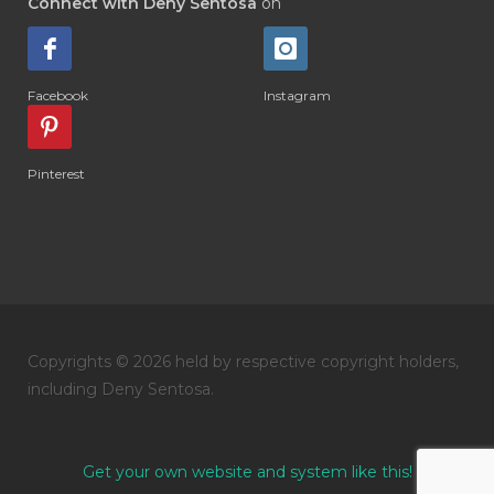
Connect with Deny Sentosa
on
#DIARRHOEA
#DIET
#DIETARY
#diffuse
#DIFFUSER
#DIGESTIVE
Facebook
Instagram
#DIGIZE
#DILL
#DIMAKAN
#DIMINUM
#DINGIN
#DIRI
#DIRT
Pinterest
#DISH
#DISH SOAP
#DISTILASI
#DITELAN
#DIY
#DIYlaundry
#DIYPerfume
#DIYRECIPES
#DIYserum
#DO IT YOURSELF
Copyrights © 2026 held by respective copyright holders,
#DOKTER
#DOWNLINE
#DRAGON
including Deny Sentosa.
#DREAM
#DROP
#DRY
#DUMAI
#EASY TO USE
#eczema
#EDUKASI
Get your own website and system like this!