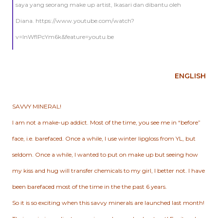
saya yang seorang make up artist, Ikasari dan dibantu oleh
Diana. https://www.youtube.com/watch?
v=lnWfIPcYm6k&feature=youtu.be
ENGLISH
SAVVY MINERAL!
I am not a make-up addict. Most of the time, you see me in “before”
face, i.e. barefaced. Once a while, I use winter lipgloss from YL, but
seldom. Once a while, I wanted to put on make up but seeing how
my kiss and hug will transfer chemicals to my girl, I better not. I have
been barefaced most of the time in the the past 6 years.
So it is so exciting when this savvy minerals are launched last month!