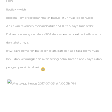
LIPS
lipstick – wish
lipgloss – embrace (biar makin bagus jatuhnya) (agak nude)
Ahli akan rekomen menambahkan VEIL tapi saya lum order.
Bahan utamanya adalah MICA dan aspen bark extract utk warna
dan teksturnya.
Btw, saya kemaren pakai seharian, dan gak ada rasa berminyak
loh…. dan kemungkinan akan sering pakai karena anak saya udah
pengen pakai tiap hari