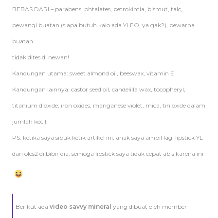
BEBAS DARI – parabens, phtalates, petrokimia, bismut, talc,
pewangi buatan (siapa butuh kalo ada YLEO, ya gak?), pewarna
buatan
tidak dites di hewan!
Kandungan utama: sweet almond oil, beeswax, vitamin E
Kandungan lainnya: castor seed oil, candelilla wax, tocopheryl,
titanium dioxide, iron oxides, manganese violet, mica, tin oxide dalam
jumlah kecil.
PS. ketika saya sibuk ketik artikel ini, anak saya ambil lagi lipstick YL
dan oles2 di bibir dia, semoga lipstick saya tidak cepat abis karena ini
Berikut ada
video savvy mineral
yang dibuat oleh member