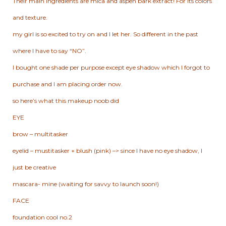
Their main ingredients are mica and aspen bark extract! For
its colors
and texture.
my girl is so excited to try on and I let her. So different in the past
where I have to say “NO”.
I bought one shade per purpose except eye shadow which I forgot to
purchase and I am placing order now.
so here’s what this makeup noob did
EYE
brow – multitasker
eyelid – mustitasker + blush (pink) –> since I have no eye shadow, I
just be creative
mascara- mine (waiting for savvy to launch soon!)
FACE
foundation cool no.2