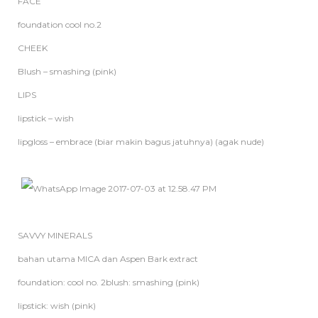
FACE
foundation cool no.2
CHEEK
Blush – smashing (pink)
LIPS
lipstick – wish
lipgloss – embrace (biar makin bagus jatuhnya) (agak nude)
SAVVY MINERALS
bahan utama MICA dan Aspen Bark extract
foundation: cool no. 2
blush: smashing (pink)
lipstick: wish (pink)