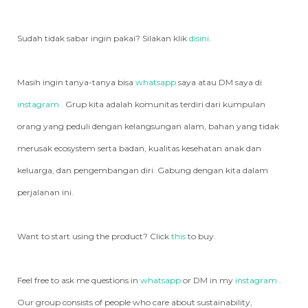
Sudah tidak sabar ingin pakai? Silakan klik
disini
.
Masih ingin tanya-tanya bisa
whatsapp
saya atau DM saya di
instagram
. Grup kita adalah komunitas terdiri dari kumpulan
orang yang peduli dengan kelangsungan alam, bahan yang tidak
merusak ecosystem serta badan, kualitas kesehatan anak dan
keluarga, dan pengembangan diri. Gabung dengan kita dalam
perjalanan ini.
Want to start using the product? Click
this
to buy.
Feel free to ask me questions in
whatsapp
or DM in my
instagram
.
Our group consists of people who care about sustainability,