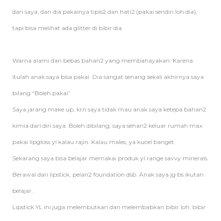
dari saya, dan dia pakainya tipis2 dan hati2 (pakai sendiri loh dia),
tapi bisa melihat ada glitter di bibir dia.
Warna alami dan bebas bahan2 yang membahayakan. Karena
itulah anak saya bisa pakai. Dia sangat senang sekali akhirnya saya
bilang “Boleh pakai”
Saya jarang make up, krn saya tidak mau anak saya ketepa bahan2
kimia dari diri saya. Boleh dibilang, saya sehari2 keluar rumah max
pakai lipgloss yl kalau rajin. Kalau males, ya kucel banget.
Sekarang saya bisa belajar memakai produk yl range savvy minerals.
Berawal dari lipstick, pelan2 foundation dsb. Anak saya jg bs ikutan
belajar.
Lipstick YL ini juga melembutkan dan melembabkan bibir loh. bibir