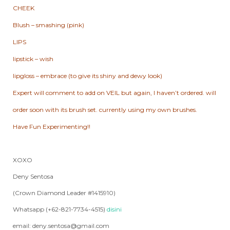
CHEEK
Blush – smashing (pink)
LIPS
lipstick – wish
lipgloss – embrace (to give its shiny and dewy look)
Expert will comment to add on VEIL but again, I haven’t ordered. will
order soon with its brush set. currently using my own brushes.
Have Fun Experimenting!!
XOXO
Deny Sentosa
(Crown Diamond Leader #1415910)
Whatsapp (+62-821-7734-4515)
disini
email: deny.sentosa@gmail.com