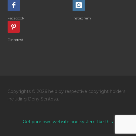
#DIARRHOEA
#DIET
#DIETARY
#diffuse
#DIFFUSER
#DIGESTIVE
Facebook
Instagram
#DIGIZE
#DILL
#DIMAKAN
#DIMINUM
#DINGIN
#DIRI
#DIRT
Pinterest
#DISH
#DISH SOAP
#DISTILASI
#DITELAN
#DIY
#DIYlaundry
#DIYPerfume
#DIYRECIPES
#DIYserum
#DO IT YOURSELF
Copyrights © 2026 held by respective copyright holders,
#DOKTER
#DOWNLINE
#DRAGON
including Deny Sentosa.
#DREAM
#DROP
#DRY
#DUMAI
#EASY TO USE
#eczema
#EDUKASI
Get your own website and system like this!
#edukasidiffuser
#edukasioil