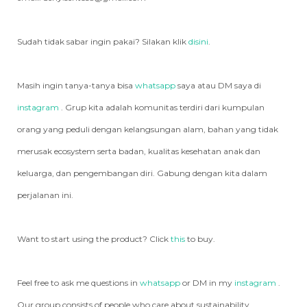
Sudah tidak sabar ingin pakai? Silakan klik
disini
.
Masih ingin tanya-tanya bisa
whatsapp
saya atau DM saya di
instagram
. Grup kita adalah komunitas terdiri dari kumpulan
orang yang peduli dengan kelangsungan alam, bahan yang tidak
merusak ecosystem serta badan, kualitas kesehatan anak dan
keluarga, dan pengembangan diri. Gabung dengan kita dalam
perjalanan ini.
Want to start using the product? Click
this
to buy.
Feel free to ask me questions in
whatsapp
or DM in my
instagram
.
Our group consists of people who care about sustainability,