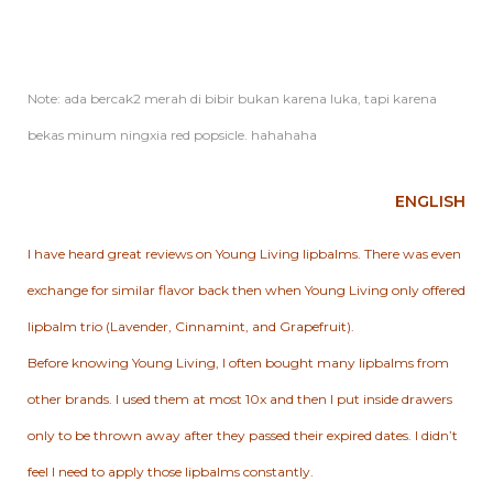
Note: ada bercak2 merah di bibir bukan karena luka, tapi karena
bekas minum ningxia red popsicle. hahahaha
ENGLISH
I have heard great reviews on Young Living lipbalms. There was even
exchange for similar flavor back then when Young Living only offered
lipbalm trio (Lavender, Cinnamint, and Grapefruit).
Before knowing Young Living, I often bought many lipbalms from
other brands. I used them at most 10x and then I put inside drawers
only to be thrown away after they passed their expired dates. I didn’t
feel I need to apply those lipbalms constantly.