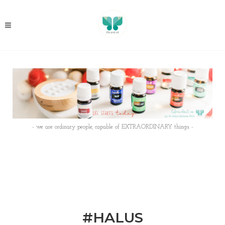
- we are ordinary people, capable of EXTRAORDINARY things -
#HALUS