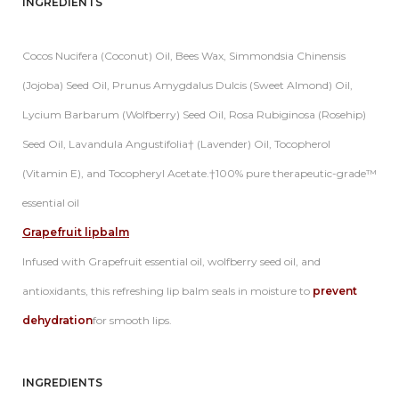
INGREDIENTS
Cocos Nucifera (Coconut) Oil, Bees Wax, Simmondsia Chinensis
(Jojoba) Seed Oil, Prunus Amygdalus Dulcis (Sweet Almond) Oil,
Lycium Barbarum (Wolfberry) Seed Oil, Rosa Rubiginosa (Rosehip)
Seed Oil, Lavandula Angustifolia† (Lavender) Oil, Tocopherol
(Vitamin E), and Tocopheryl Acetate.†100% pure therapeutic-grade™
essential oil
Grapefruit lipbalm
Infused with Grapefruit essential oil, wolfberry seed oil, and
antioxidants, this refreshing lip balm seals in moisture to
prevent
dehydration
for smooth lips.
INGREDIENTS