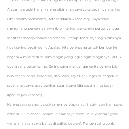
Alasannya sederhana, karena bibir anak saya suka pecah dan kering.
DIY lipbalm membantu, tetapi tidak
full recovery
. Saya telah
menunjang pencernaannya (bibir keringnya karena perutnya juga
sensitif terhadap makanan tertentu), tetapi tentu saja ingin bibirnya
tidak sering pecah donk. Apalagi kita berencana untuk berlibur ke
negara 4 musim di musim dingin yang lagi dingin-dinginnya. PLUS
udara sana bakal kering. Sering saya mendengar cerita bahwa bibir
bisa pecah, perih, berdarah, dsb. Wah, saya tidak ingin itu terjadi ke
saya, anak saya, atau bahkan suami saya (dia pasti minta juga ni
lipbalm jika kepepet).
Karena saya orangnya suka mempersiapkan diri jauh-jauh hari, saya
coba dulu Lavender lipbalm (alasan saya memilih ini diantara jenis
yang lain, akan saya bahas di paling bawah). Pengen tahu donk,