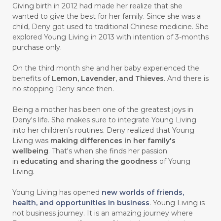
Giving birth in 2012 had made her realize that she
#CARROT SEED
#CARVACROL
wanted to give the best for her family. Since she was a
child, Deny got used to traditional Chinese medicine. She
#CARVONE
#CEDARWOOD
explored Young Living in 2013 with intention of 3-months
#CEGAH
#CERAH
#CHAMOMILE
purchase only.
#CHANGE
#CHARCOAL BAR SOAP
On the third month she and her baby experienced the
benefits of
Lemon, Lavender, and Thieves
. And there is
#CHELATION
#CHEMICAL
no stopping Deny since then.
#CHEMICALS
#CHEMISTRY
Being a mother has been one of the greatest joys in
Deny's life. She makes sure to integrate Young Living
#chemistryessentialoil
#CHILD
into her children’s routines. Deny realized that Young
#chitosan
#CHOCOLATE
Living was
making differences in her family's
wellbeing
. That's when she finds her passion
#CHOCOLESSENCE
#CHOLESTEROL
in
educating and sharing the goodness
of Young
Living.
#CINNAMINT
#CINNAMON
Young Living has opened
new worlds of friends,
#CINNAMON BARK
#CIRCULATION
health, and opportunities in business
. Young Living is
not business journey. It is an amazing journey where
#CISTUS
#CITRINE
#CITRONELLA