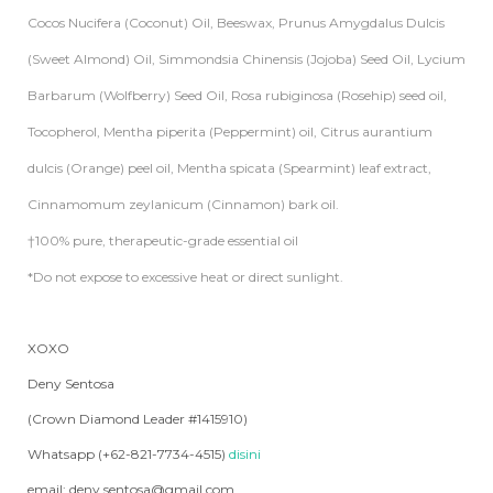
Cocos Nucifera (Coconut) Oil, Beeswax, Prunus Amygdalus Dulcis
(Sweet Almond) Oil, Simmondsia Chinensis (Jojoba) Seed Oil, Lycium
Barbarum (Wolfberry) Seed Oil, Rosa rubiginosa (Rosehip) seed oil,
Tocopherol, Mentha piperita (Peppermint) oil, Citrus aurantium
dulcis (Orange) peel oil, Mentha spicata (Spearmint) leaf extract,
Cinnamomum zeylanicum (Cinnamon) bark oil.
†100% pure, therapeutic-grade essential oil
*Do not expose to excessive heat or direct sunlight.
XOXO
Deny Sentosa
(Crown Diamond Leader #1415910)
Whatsapp (+62-821-7734-4515)
disini
email: deny.sentosa@gmail.com