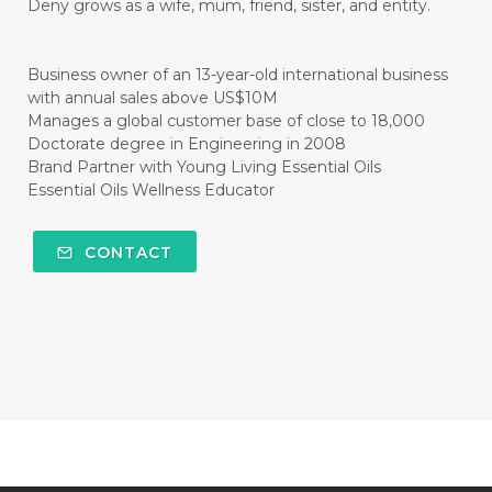
Deny grows as a wife, mum, friend, sister, and entity.
#CITRUS
#CLARITY
#CLEAN
#CLEANER
#CLEANING
#CLEANSER
Business owner of an 13-year-old international business
with annual sales above US$10M
#CLEAR
#CLOVE
#COCONUT OIL
Manages a global customer base of close to 18,000
Doctorate degree in Engineering in 2008
#COKLAT
#COLD
#collagen
Brand Partner with Young Living Essential Oils
Essential Oils Wellness Educator
#COLON
#COLOR
#COMBINATION
#COMFORTONE
#COMMUNITY
CONTACT
#COMPARISON
#COMPENSATION
#CONFIDENCE
#CONFINED
#CONTRACEPTIVE
#COOL
#COOL AZUL
#coolazul
#COPAIBA
#COWO
#CRADLECAP
#CRAMP
#CRAVING
#CREAM
#CUCI