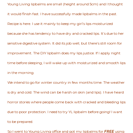
Young Living lipbalms are small (height around 5cm) and I thought
it would finish fast. I have successfully made lipbalms in the past.
Recipe is
here
. I use it mainly to keep my girl’s lips moisturized
because she has tendency to have dry and cracked lips. It’s due to her
sensitive digestive system. It did its job well, but there’s still room for
improvement. The DIY lipbalm does my lips justice. If I apply night
time before sleeping, I will wake up with moisturized and smooth lips
in the morning.
We intend to go for winter country in few months time. The weather
is dry and cold. The wind can be harsh on skin (and lips). I have heard
horror stories where people come back with cracked and bleeding lips
due to poor protection. I need to try YL lipbalm before going! I want
to be prepared.
So I went to Young Living office and got my lipbalms for
FREE
using