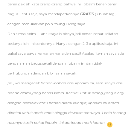
bener gak sih kata orang-orang bahwa ini lipbalm bener-bener
bagus. Tentu saja, saya mendapatkannya
GRATIS
(3 buah lagi)
dengan menukarkan poin Young Living saya.
Dan simsalabim….. anak saya bibirnya jadi benar-benar keliatan
bedanya loh. Ini contohnya. Hanya dengan 2-3 x aplikasi saja. Ini
bakal saya bawa kemana-mana deh pasti! Apalagi teman saya ada
pengalaman bagus sekali dengan lipbalm ini dan tidak
berhubungan dengan bibir sama sekali!
ps. jika mengecek bahan-bahan dari lipbalm ini, semuanya dari
bahan alami yang bebas kimia. Kecuali untuk orang yang alergi
dengan beeswax atau bahan alami lainnya, lipbalm ini aman
dipakai untuk anak-anak hingga dewasa tentunya. Lebih tenang
rasanya kasih pakai lipbalm ini daripada merk luaran