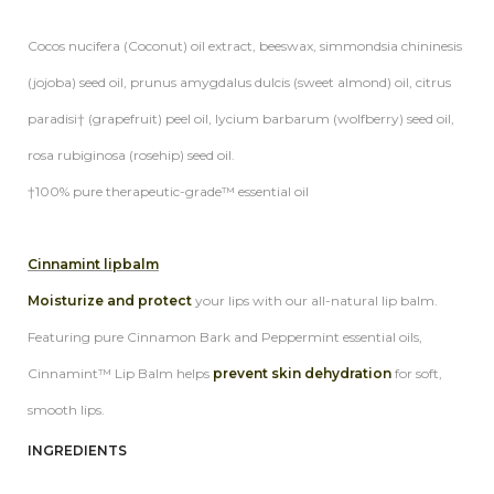
Cocos nucifera (Coconut) oil extract, beeswax, simmondsia chininesis
(jojoba) seed oil, prunus amygdalus dulcis (sweet almond) oil, citrus
paradisi† (grapefruit) peel oil, lycium barbarum (wolfberry) seed oil,
rosa rubiginosa (rosehip) seed oil.
†100% pure therapeutic-grade™ essential oil
Cinnamint lipbalm
Moisturize and protect
your lips with our all-natural lip balm.
Featuring pure Cinnamon Bark and Peppermint essential oils,
Cinnamint™ Lip Balm helps
prevent skin dehydration
for soft,
smooth lips.
INGREDIENTS