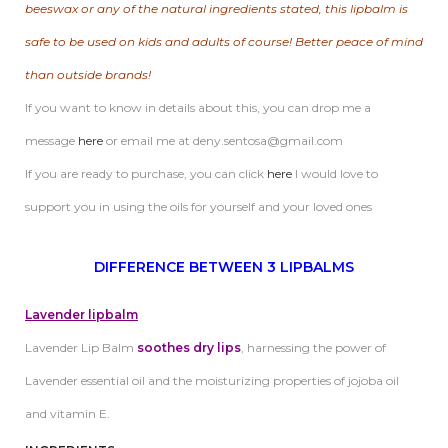
beeswax or any of the natural ingredients stated, this lipbalm is
safe to be used on kids and adults of course! Better peace of mind
than outside brands!
If you want to know in details about this, you can drop me a
message
here
or email me at deny.sentosa@gmail.com
If you are ready to purchase, you can click
here
I would love to
support you in using the oils for yourself and your loved ones
DIFFERENCE BETWEEN 3 LIPBALMS
Lavender lipbalm
Lavender Lip Balm
soothes dry lips
, harnessing the power of
Lavender essential oil and the moisturizing properties of jojoba oil
and vitamin E.