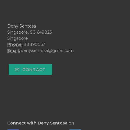
#CYPRESS
#CYST
#DAILY
#DARAH
#DARK
#darkspot
Deny Sentosa
#DECAY
#DEEP RELIEF
#DEMAM
Singapore, SG 649823
Singapore
#DEMO
#DENTAROME
Phone:
88890057
Email:
deny.sentosa@gmail.com
#DEODORANT
#DEPLETION
#DEPOK
#DESERT
#DETAIL
CONTACT
#DETOKS
#DETOX
#DEW
#DEWASA
#DEWDROP
#DHA
#DI-GIZE
#DIAMOND
#DIAMOND RETREAT
#DIAPER
#DIAPERCREAM
#DIARE
Connect with Deny Sentosa
on