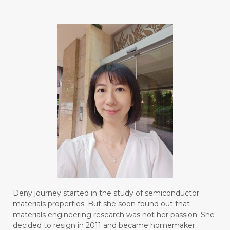
#blendessentialoil
#bloomcollagen
#BLUE LACE AGATE
#BLUSH
#BODY
#BOGOR
#BOO
#BOREDOM
#BOSAN
#BOTOL
#BOTTLE
#BRAIN
#BRAIN FOG
#BRAIN POWER
#BRIGHTEN
#BROKEN
#BROWN
#BUAH
#BUILD
#BUKU
#BULAN
#BULAN HANTU
#BULANAN
#BUSINESS
#BUSTER
#CALM
Deny journey started in the study of semiconductor
#CALMING
#CANE
#CAP
#CAPEK
materials properties. But she soon found out that
materials engineering research was not her passion. She
#carasehatalami
#CAREER
decided to resign in 2011 and became homemaker.