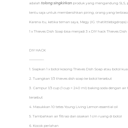
adalah
tolong singkirkan
produk yang mengandung SLS, par
tentu saja untuk membersihkan piring, orang yang terbias
Karena itu, ketika teman saya, Megy (IG: thatlittlebigdrops
1 x Thieves Dish Soap bisa menjadi 3 x DIY hack Thieves Dis
DIY HACK
————-
1. Siapkan 1 x botol kosong Thieves Dish Soap atau botol ku
2. Tuangkan 1/3 thieves dish soap ke botol tersebut
3. Campur 1/3 cup (1 cup = 240 ml) baking soda dengan air
tersebut
4. Masukkan 10 tetes Young Living Lemon essential oil
5. Tambahkan air filtrasi dan sisakan 1 cm ruang di botol
6. Kocok perlahan