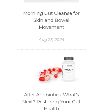
#BELANJA
#BELIEF
#BELIEVE
#BENEFIT
Morning Gut Cleanse for
Skin and Bowel
#BERAT
#BERBUSA
Movement
#BERGABUNG
#BERLIBUR
#BERMINYAK
#BERSIH
Aug 23, 2024
#BERSINAR
#BERUBAH
#BIBIR
#BILAS
#BIOTIN
#BIRTH CONTROL
#BISNIS
#bisnisyoungliving
#BLACK
#blendessentialoil
#bloomcollagen
After Antibiotics. What's
Next? Restoring Your Gut
#BLUE LACE AGATE
Health
#BLUSH
#BODY