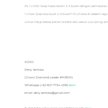
Ps. 1 x Dish Soap habis dalam 2-3 bulan dengan pemakaian 
1 x Dish Soap bisa buat 4-6 bulan? PLUS bisa di redeem lag
untuk hidup bebas bahan sintetik dan sabun cuci piring a
XOXO
Deny Sentosa
(Crown Diamond Leader #1415910)
Whatsapp (+62-821-7734-4515)
disini
email: deny.sentosa@gmail.com