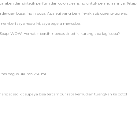
aben dan sintetik parfum dan colon cleansing untuk permulaannya. Tetapi
a dengan busa, ingin busa. Apalagi yang berminyak abis goreng-goreng.
) memberi saya resep ini, saya segera mencoba.
h Soap. WOW. Hemat + bersih + bebas sintetik, kurang apa lagi coba?
alitas bagus ukuran 236 ml
 hangat sedikit supaya bisa tercampur rata kemudian tuangkan ke botol