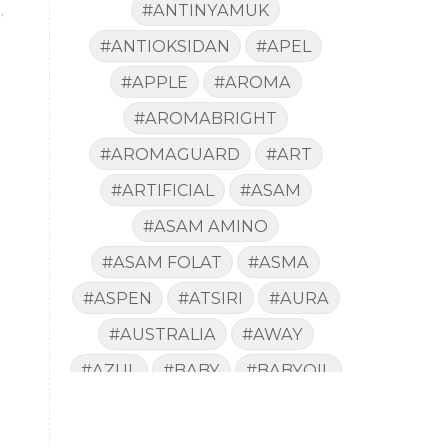
#ANTINYAMUK
,
#ANTIOKSIDAN
#APEL
#APPLE
#AROMA
#AROMABRIGHT
#AROMAGUARD
#ART
#ARTIFICIAL
#ASAM
#ASAM AMINO
#ASAM FOLAT
#ASMA
#ASPEN
#ATSIRI
#AURA
#AUSTRALIA
#AWAY
#AZUL
#BABY
#BABYOIL
#BACA
#BACTERIA
#BAD
#BADAN