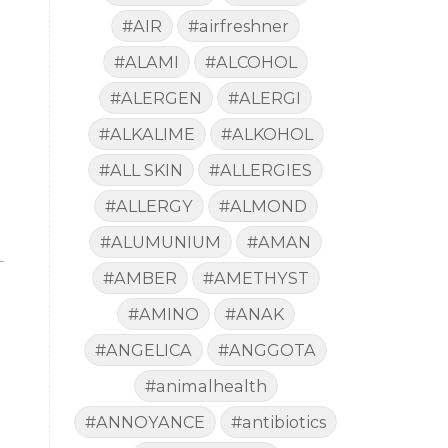
#AIR
#airfreshner
#ALAMI
#ALCOHOL
#ALERGEN
#ALERGI
#ALKALIME
#ALKOHOL
#ALL SKIN
#ALLERGIES
#ALLERGY
#ALMOND
#ALUMUNIUM
#AMAN
–
#AMBER
#AMETHYST
#AMINO
#ANAK
#ANGELICA
#ANGGOTA
#animalhealth
#ANNOYANCE
#antibiotics