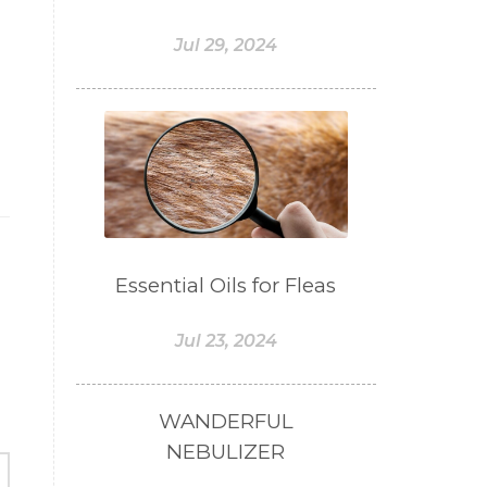
#BOGOR
#BOO
Jul 29, 2024
#BOREDOM
#BOSAN
#BOTOL
#BOTTLE
#BRAIN
#BRAIN FOG
#BRAIN POWER
#BRIGHTEN
#BROKEN
#BROWN
#BUAH
Essential Oils for Fleas
#BUILD
#BUKU
#BULAN
Jul 23, 2024
#BULAN HANTU
#BULANAN
#BUSINESS
WANDERFUL
#BUSTER
#CALM
NEBULIZER
#CALMING
#CANE
#CAP