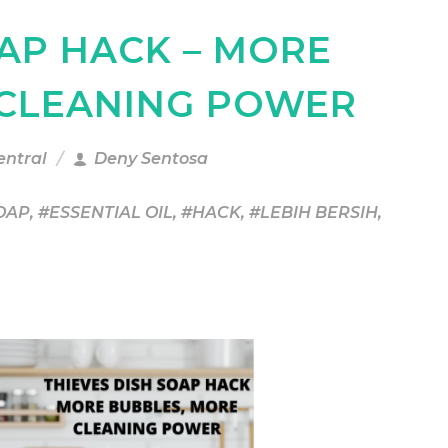
OAP HACK – MORE
 CLEANING POWER
entral
Deny Sentosa
OAP
,
#ESSENTIAL OIL
,
#HACK
,
#LEBIH BERSIH
,