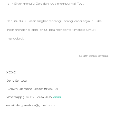
rank Silver menuju Gold dan juga mempunyai iTovi.
Nah, itu dulu ulasan singkat tentang 5 orang leader saya ini. Jika
ingin mengenal lebih lanjut, bisa mengontak mereka untuk
mengobrol.
Salam sehat semua!
XOXO
Deny Sentosa
(Crown Diamond Leader #1415910)
Whatsapp (+62-821-7734-4515)
disini
email: deny.sentosa@gmail.com