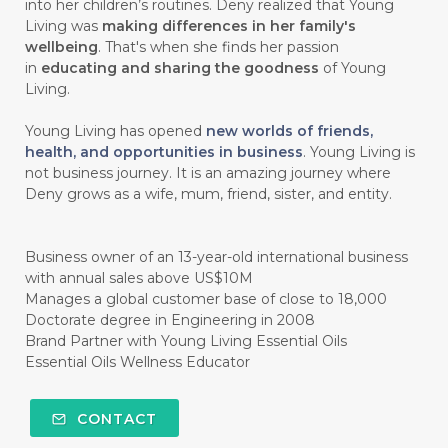
into her children’s routines. Deny realized that Young
#chitosan
#CHOCOLATE
Living was
making differences in her family's
wellbeing
. That's when she finds her passion
#CHOCOLESSENCE
#CHOLESTEROL
in
educating and sharing the goodness
of Young
Living.
#CINNAMINT
#CINNAMON
Young Living has opened
new worlds of friends,
#CINNAMON BARK
#CIRCULATION
health, and opportunities in business
. Young Living is
not business journey. It is an amazing journey where
#CISTUS
#CITRINE
#CITRONELLA
Deny grows as a wife, mum, friend, sister, and entity.
#CITRUS
#CLARITY
#CLEAN
#CLEANER
#CLEANING
#CLEANSER
Business owner of an 13-year-old international business
with annual sales above US$10M
#CLEAR
#CLOVE
#COCONUT OIL
Manages a global customer base of close to 18,000
Doctorate degree in Engineering in 2008
#COKLAT
#COLD
#collagen
Brand Partner with Young Living Essential Oils
Essential Oils Wellness Educator
#COLON
#COLOR
#COMBINATION
#COMFORTONE
#COMMUNITY
CONTACT
#COMPARISON
#COMPENSATION