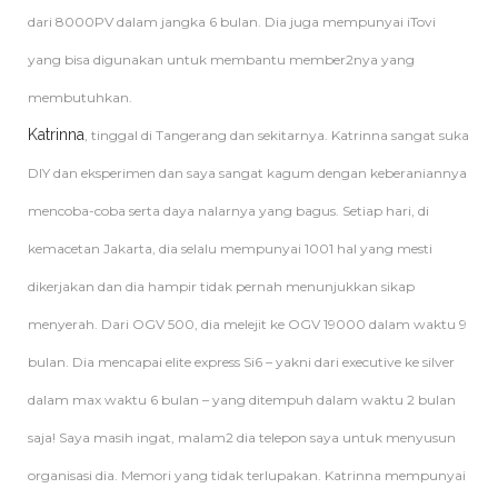
dari 8000PV dalam jangka 6 bulan. Dia juga mempunyai iTovi
yang bisa digunakan untuk membantu member2nya yang
membutuhkan.
Katrinna
, tinggal di Tangerang dan sekitarnya. Katrinna sangat suka
DIY dan eksperimen dan saya sangat kagum dengan keberaniannya
mencoba-coba serta daya nalarnya yang bagus. Setiap hari, di
kemacetan Jakarta, dia selalu mempunyai 1001 hal yang mesti
dikerjakan dan dia hampir tidak pernah menunjukkan sikap
menyerah. Dari OGV 500, dia melejit ke OGV 19000 dalam waktu 9
bulan. Dia mencapai elite express Si6 – yakni dari executive ke silver
dalam max waktu 6 bulan – yang ditempuh dalam waktu 2 bulan
saja! Saya masih ingat, malam2 dia telepon saya untuk menyusun
organisasi dia. Memori yang tidak terlupakan. Katrinna mempunyai