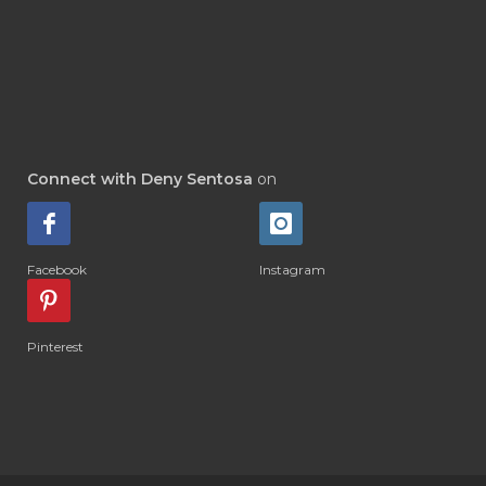
#DETOKS
#DETOX
#DEW
#DEWASA
#DEWDROP
#DHA
#DI-GIZE
#DIAMOND
#DIAMOND RETREAT
#DIAPER
#DIAPERCREAM
#DIARE
Connect with Deny Sentosa
on
#DIARRHOEA
#DIET
#DIETARY
#diffuse
#DIFFUSER
#DIGESTIVE
Facebook
Instagram
#DIGIZE
#DILL
#DIMAKAN
#DIMINUM
#DINGIN
#DIRI
#DIRT
Pinterest
#DISH
#DISH SOAP
#DISTILASI
#DITELAN
#DIY
#DIYlaundry
#DIYPerfume
#DIYRECIPES