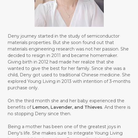
#BUILD
#BUKU
#BULAN
#BULAN HANTU
#BULANAN
#BUSINESS
#BUSTER
#CALM
Deny journey started in the study of semiconductor
#CALMING
#CANE
#CAP
#CAPEK
materials properties. But she soon found out that
materials engineering research was not her passion. She
#carasehatalami
#CAREER
decided to resign in 2011 and became homemaker.
Giving birth in 2012 had made her realize that she
#CARROT SEED
#CARVACROL
wanted to give the best for her family. Since she was a
child, Deny got used to traditional Chinese medicine. She
#CARVONE
#CEDARWOOD
explored Young Living in 2013 with intention of 3-months
#CEGAH
#CERAH
#CHAMOMILE
purchase only.
#CHANGE
#CHARCOAL BAR SOAP
On the third month she and her baby experienced the
benefits of
Lemon, Lavender, and Thieves
. And there is
#CHELATION
#CHEMICAL
no stopping Deny since then.
#CHEMICALS
#CHEMISTRY
Being a mother has been one of the greatest joys in
Deny's life. She makes sure to integrate Young Living
#chemistryessentialoil
#CHILD