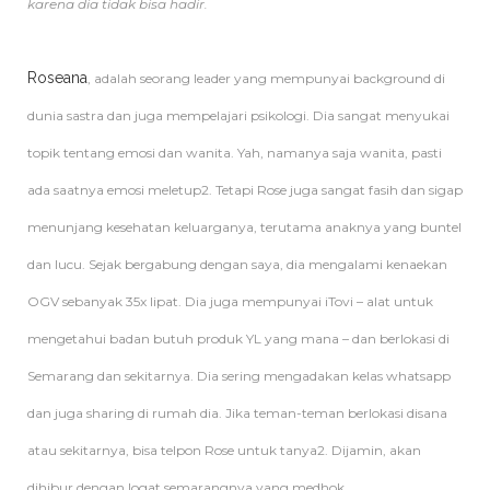
karena dia tidak bisa hadir.
Roseana
, adalah seorang leader yang mempunyai background di
dunia sastra dan juga mempelajari psikologi. Dia sangat menyukai
topik tentang emosi dan wanita. Yah, namanya saja wanita, pasti
ada saatnya emosi meletup2. Tetapi Rose juga sangat fasih dan sigap
menunjang kesehatan keluarganya, terutama anaknya yang buntel
dan lucu. Sejak bergabung dengan saya, dia mengalami kenaekan
OGV sebanyak 35x lipat. Dia juga mempunyai iTovi – alat untuk
mengetahui badan butuh produk YL yang mana – dan berlokasi di
Semarang dan sekitarnya. Dia sering mengadakan kelas whatsapp
dan juga sharing di rumah dia. Jika teman-teman berlokasi disana
atau sekitarnya, bisa telpon Rose untuk tanya2. Dijamin, akan
dihibur dengan logat semarangnya yang medhok.