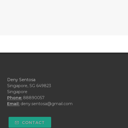
#CONFIDENCE
#CONFINED
#CONTRACEPTIVE
#COOL
#COOL AZUL
#coolazul
#COPAIBA
#COWO
#CRADLECAP
#CRAMP
#CRAVING
#CREAM
#CUCI
#CYPRESS
#CYST
#DAILY
#DARAH
#DARK
#darkspot
Deny Sentosa
#DECAY
#DEEP RELIEF
#DEMAM
Singapore, SG 649823
Singapore
#DEMO
#DENTAROME
Phone:
88890057
Email:
deny.sentosa@gmail.com
#DEODORANT
#DEPLETION
#DEPOK
#DESERT
#DETAIL
CONTACT