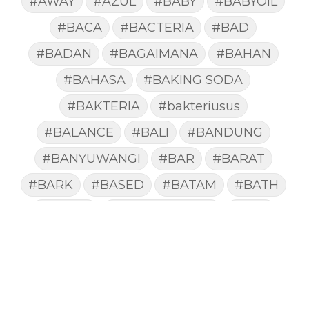
#AWAY
#AZUL
#BABY
#BABYOIL
#BACA
#BACTERIA
#BAD
#BADAN
#BAGAIMANA
#BAHAN
#BAHASA
#BAKING SODA
#BAKTERIA
#bakteriusus
#BALANCE
#BALI
#BANDUNG
#BANYUWANGI
#BAR
#BARAT
#BARK
#BASED
#BATAM
#BATH
#BATUK
#batukberdahak
#BAU
#BAYI
#BEBAS
#BEDA
#BEKASI
#BELAJAR
#BELAKANG
#BELANJA
#BELIEF
#BELIEVE
#BENEFIT