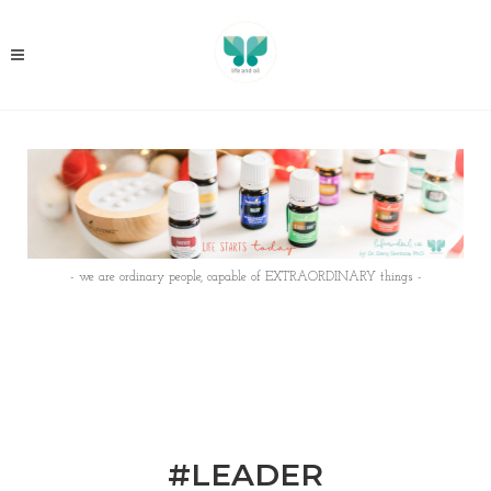
- we are ordinary people, capable of EXTRAORDINARY things -
#LEADER