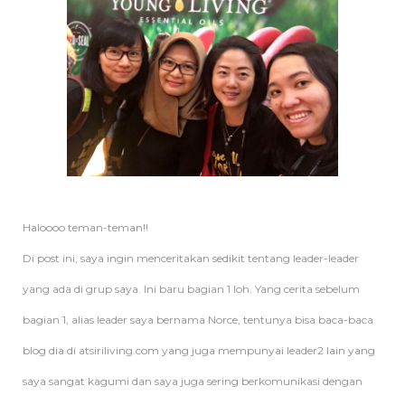
Haloooo teman-teman!!
Di post ini, saya ingin menceritakan sedikit tentang leader-leader
yang ada di grup saya. Ini baru bagian 1 loh. Yang cerita sebelum
bagian 1, alias leader saya bernama Norce, tentunya bisa baca-baca
blog dia di atsiriliving.com yang juga mempunyai leader2 lain yang
saya sangat kagumi dan saya juga sering berkomunikasi dengan