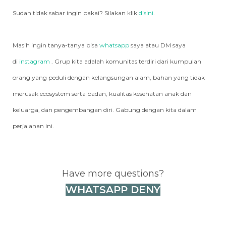
Sudah tidak sabar ingin pakai? Silakan klik
disini
.
Masih ingin tanya-tanya bisa
whatsapp
saya atau DM saya
di
instagram
. Grup kita adalah komunitas terdiri dari kumpulan
orang yang peduli dengan kelangsungan alam, bahan yang tidak
merusak ecosystem serta badan, kualitas kesehatan anak dan
keluarga, dan pengembangan diri. Gabung dengan kita dalam
perjalanan ini.
Have more questions?
WHATSAPP DENY