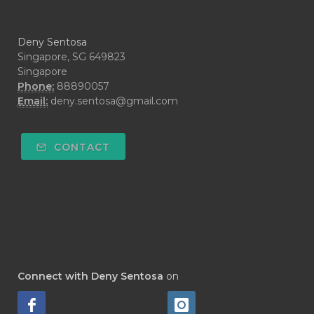
#CYPRESS
#CYST
#DAILY
#DARAH
#DARK
#darkspot
Deny Sentosa
#DECAY
#DEEP RELIEF
#DEMAM
Singapore, SG 649823
Singapore
#DEMO
#DENTAROME
Phone:
88890057
Email:
deny.sentosa@gmail.com
#DEODORANT
#DEPLETION
#DEPOK
#DESERT
#DETAIL
CONTACT
#DETOKS
#DETOX
#DEW
#DEWASA
#DEWDROP
#DHA
#DI-GIZE
#DIAMOND
#DIAMOND RETREAT
#DIAPER
#DIAPERCREAM
#DIARE
Connect with Deny Sentosa
on
#DIARRHOEA
#DIET
#DIETARY