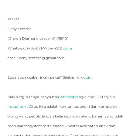
XOXO
Deny Sentosa
(Crown Diamond Leader #1415910)
Whatsapp (+62-821-7734-4515)
disini
email: deny.sentosa@gmail.com
Sudah tidak sabar ingin pakai? Silakan klik
disini
.
Masih ingin tanya-tanya bisa
whatsapp
saya atau DM saya di
instagram
. Grup kita adalah komunitas terdiri dari kumpulan
orang yang peduli dengan kelangsungan alam, bahan yang tidak
merusak ecosystem serta badan, kualitas kesehatan anak dan
keluarga, dan pengembangan diri. Gabung dengan kita dalam