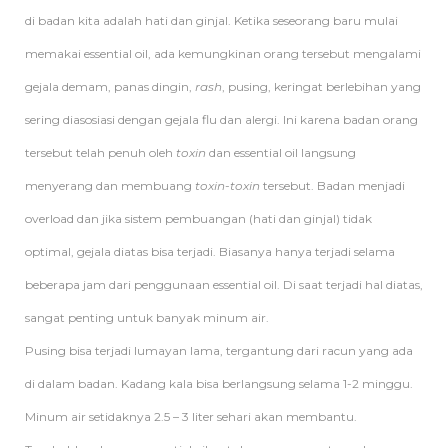
di badan kita adalah hati dan ginjal. Ketika seseorang baru mulai
memakai essential oil, ada kemungkinan orang tersebut mengalami
gejala demam, panas dingin,
rash
, pusing, keringat berlebihan yang
sering diasosiasi dengan gejala flu dan alergi. Ini karena badan orang
tersebut telah penuh oleh
toxin
dan essential oil langsung
menyerang dan membuang
toxin-toxin
tersebut. Badan menjadi
overload dan jika sistem pembuangan (hati dan ginjal) tidak
optimal, gejala diatas bisa terjadi. Biasanya hanya terjadi selama
beberapa jam dari penggunaan essential oil. Di saat terjadi hal diatas,
sangat penting untuk banyak minum air.
Pusing bisa terjadi lumayan lama, tergantung dari racun yang ada
di dalam badan. Kadang kala bisa berlangsung selama 1-2 minggu.
Minum air setidaknya 2.5 – 3 liter sehari akan membantu.