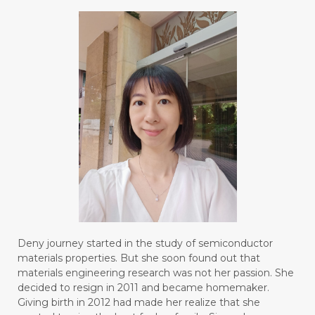
#BLUE LACE AGATE
#BLUSH
#BODY
#BOGOR
#BOO
#BOREDOM
#BOSAN
#BOTOL
#BOTTLE
#BRAIN
#BRAIN FOG
#BRAIN POWER
#BRIGHTEN
#BROKEN
#BROWN
#BUAH
#BUILD
#BUKU
#BULAN
#BULAN HANTU
#BULANAN
#BUSINESS
#BUSTER
#CALM
Deny journey started in the study of semiconductor
#CALMING
#CANE
#CAP
#CAPEK
materials properties. But she soon found out that
materials engineering research was not her passion. She
#carasehatalami
#CAREER
decided to resign in 2011 and became homemaker.
Giving birth in 2012 had made her realize that she
#CARROT SEED
#CARVACROL