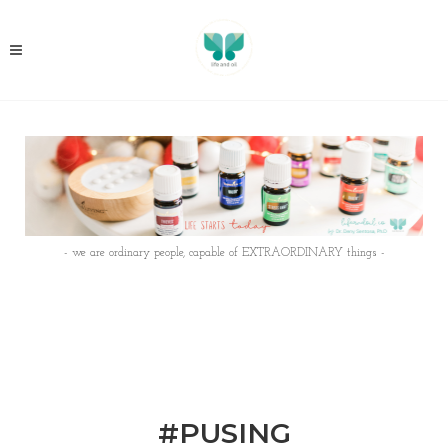
- we are ordinary people, capable of EXTRAORDINARY things -
#PUSING