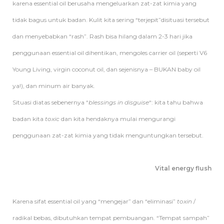
karena essential oil berusaha mengeluarkan zat-zat kimia yang
tidak bagus untuk badan. Kulit kita sering “terjepit”disituasi tersebut
dan menyebabkan “rash”. Rash bisa hilang dalam 2-3 hari jika
penggunaan essential oil dihentikan, mengoles carrier oil (seperti V6
Young Living, virgin coconut oil, dan sejenisnya – BUKAN baby oil
ya!), dan minum air banyak.
Situasi diatas sebenernya “
blessings in disguise
“: kita tahu bahwa
badan kita
toxic
dan kita hendaknya mulai mengurangi
penggunaan zat-zat kimia yang tidak menguntungkan tersebut.
Vital energy flush
Karena sifat essential oil yang “mengejar” dan “eliminasi”
toxin
/
radikal bebas, dibutuhkan tempat pembuangan. “Tempat sampah”