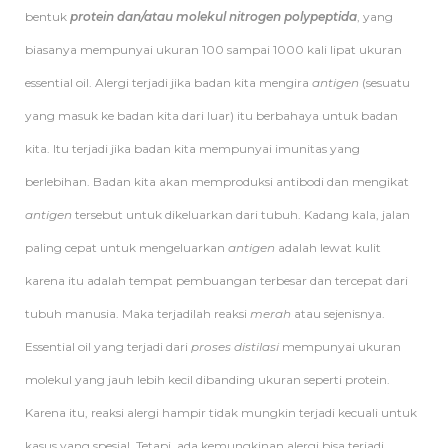
bentuk
protein dan/atau molekul nitrogen polypeptida
, yang
biasanya mempunyai ukuran 100 sampai 1000 kali lipat ukuran
essential oil. Alergi terjadi jika badan kita mengira
antigen
(sesuatu
yang masuk ke badan kita dari luar) itu berbahaya untuk badan
kita. Itu terjadi jika badan kita mempunyai imunitas yang
berlebihan. Badan kita akan memproduksi antibodi dan mengikat
antigen
tersebut untuk dikeluarkan dari tubuh. Kadang kala, jalan
paling cepat untuk mengeluarkan
antigen
adalah lewat kulit
karena itu adalah tempat pembuangan terbesar dan tercepat dari
tubuh manusia. Maka terjadilah reaksi
merah
atau sejenisnya.
Essential oil yang terjadi dari
proses distilasi
mempunyai ukuran
molekul yang jauh lebih kecil dibanding ukuran seperti protein.
Karena itu, reaksi alergi hampir tidak mungkin terjadi kecuali untuk
kasus yang spesial. Tetapi, ada kemungkinan alergi bisa terjadi