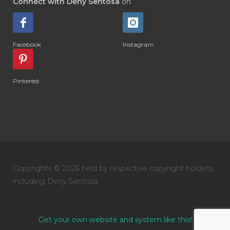
Connect with Deny Sentosa
on
#DIARRHOEA
#DIET
#DIETARY
#diffuse
#DIFFUSER
#DIGESTIVE
Facebook
Instagram
#DIGIZE
#DILL
#DIMAKAN
#DIMINUM
#DINGIN
#DIRI
#DIRT
Pinterest
#DISH
#DISH SOAP
#DISTILASI
#DITELAN
#DIY
#DIYlaundry
#DIYPerfume
#DIYRECIPES
#DIYserum
#DO IT YOURSELF
Copyrights © 2026 held by respective copyright holders,
#DOKTER
#DOWNLINE
#DRAGON
including Deny Sentosa.
#DREAM
#DROP
#DRY
#DUMAI
#EASY TO USE
#eczema
#EDUKASI
Get your own website and system like this!