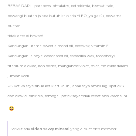
BEBAS DARI – parabens, phtalates, petrokimia, bismut, talc,
pewangi buatan (siapa butuh kalo ada YLEO, ya gak?), pewarna
buatan
tidak dites di hewan!
Kandungan utama: sweet almond oil, beeswax, vitamin E
Kandungan lainnya: castor seed oil, candelilla wax, tocopheryl,
titanium dioxide, iron oxides, manganese violet, mica, tin oxide dalam
jumlah kecil.
PS. ketika saya sibuk ketik artikel ini, anak saya ambil lagi lipstick YL
dan oles2 di bibir dia, semoga lipstick saya tidak cepat abis karena ini
Berikut ada
video savvy mineral
yang dibuat oleh member