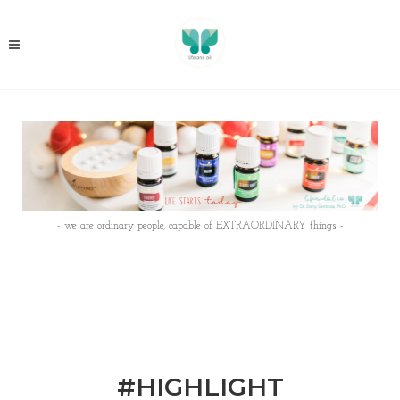
- we are ordinary people, capable of EXTRAORDINARY things -
#HIGHLIGHT