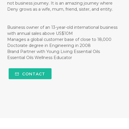
not business journey. It is an amazing journey where
#CISTUS
#CITRINE
#CITRONELLA
Deny grows as a wife, mum, friend, sister, and entity.
#CITRUS
#CLARITY
#CLEAN
#CLEANER
#CLEANING
#CLEANSER
Business owner of an 13-year-old international business
with annual sales above US$10M
#CLEAR
#CLOVE
#COCONUT OIL
Manages a global customer base of close to 18,000
Doctorate degree in Engineering in 2008
#COKLAT
#COLD
#collagen
Brand Partner with Young Living Essential Oils
Essential Oils Wellness Educator
#COLON
#COLOR
#COMBINATION
#COMFORTONE
#COMMUNITY
CONTACT
#COMPARISON
#COMPENSATION
#CONFIDENCE
#CONFINED
#CONTRACEPTIVE
#COOL
#COOL AZUL
#coolazul
#COPAIBA
#COWO
#CRADLECAP
#CRAMP