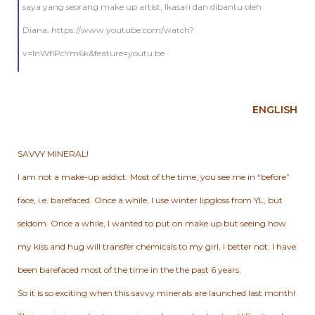
saya yang seorang make up artist, Ikasari dan dibantu oleh
Diana. https://www.youtube.com/watch?
v=lnWfIPcYm6k&feature=youtu.be
ENGLISH
SAVVY MINERAL!
I am not a make-up addict. Most of the time, you see me in “before”
face, i.e. barefaced. Once a while, I use winter lipgloss from YL, but
seldom. Once a while, I wanted to put on make up but seeing how
my kiss and hug will transfer chemicals to my girl, I better not. I have
been barefaced most of the time in the the past 6 years.
So it is so exciting when this savvy minerals are launched last month!