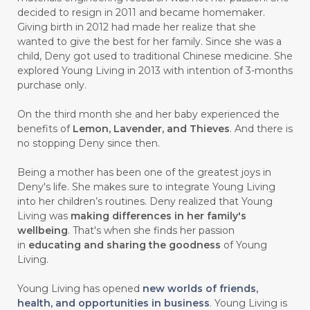
#carasehatalami
#CAREER
decided to resign in 2011 and became homemaker.
Giving birth in 2012 had made her realize that she
#CARROT SEED
#CARVACROL
wanted to give the best for her family. Since she was a
child, Deny got used to traditional Chinese medicine. She
#CARVONE
#CEDARWOOD
explored Young Living in 2013 with intention of 3-months
#CEGAH
#CERAH
#CHAMOMILE
purchase only.
#CHANGE
#CHARCOAL BAR SOAP
On the third month she and her baby experienced the
benefits of
Lemon, Lavender, and Thieves
. And there is
#CHELATION
#CHEMICAL
no stopping Deny since then.
#CHEMICALS
#CHEMISTRY
Being a mother has been one of the greatest joys in
Deny's life. She makes sure to integrate Young Living
#chemistryessentialoil
#CHILD
into her children’s routines. Deny realized that Young
#chitosan
#CHOCOLATE
Living was
making differences in her family's
wellbeing
. That's when she finds her passion
#CHOCOLESSENCE
#CHOLESTEROL
in
educating and sharing the goodness
of Young
Living.
#CINNAMINT
#CINNAMON
Young Living has opened
new worlds of friends,
#CINNAMON BARK
#CIRCULATION
health, and opportunities in business
. Young Living is