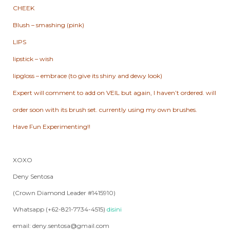
CHEEK
Blush – smashing (pink)
LIPS
lipstick – wish
lipgloss – embrace (to give its shiny and dewy look)
Expert will comment to add on VEIL but again, I haven’t ordered. will
order soon with its brush set. currently using my own brushes.
Have Fun Experimenting!!
XOXO
Deny Sentosa
(Crown Diamond Leader #1415910)
Whatsapp (+62-821-7734-4515)
disini
email: deny.sentosa@gmail.com