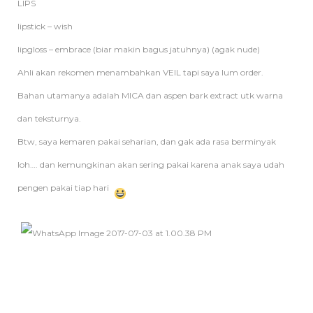
LIPS
lipstick – wish
lipgloss – embrace (biar makin bagus jatuhnya) (agak nude)
Ahli akan rekomen menambahkan VEIL tapi saya lum order.
Bahan utamanya adalah MICA dan aspen bark extract utk warna
dan teksturnya.
Btw, saya kemaren pakai seharian, dan gak ada rasa berminyak
loh…. dan kemungkinan akan sering pakai karena anak saya udah
pengen pakai tiap hari