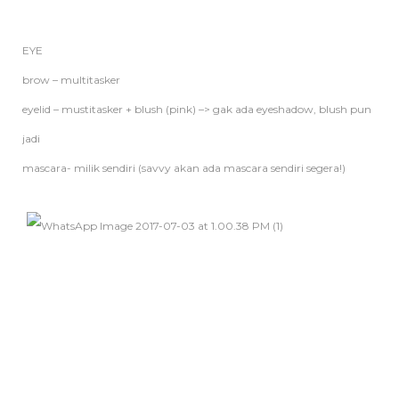
EYE
brow – multitasker
eyelid – mustitasker + blush (pink) –> gak ada eyeshadow, blush pun
jadi
mascara- milik sendiri (savvy akan ada mascara sendiri segera!)