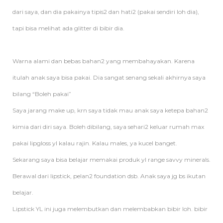
dari saya, dan dia pakainya tipis2 dan hati2 (pakai sendiri loh dia),
tapi bisa melihat ada glitter di bibir dia.
Warna alami dan bebas bahan2 yang membahayakan. Karena
itulah anak saya bisa pakai. Dia sangat senang sekali akhirnya saya
bilang “Boleh pakai”
Saya jarang make up, krn saya tidak mau anak saya ketepa bahan2
kimia dari diri saya. Boleh dibilang, saya sehari2 keluar rumah max
pakai lipgloss yl kalau rajin. Kalau males, ya kucel banget.
Sekarang saya bisa belajar memakai produk yl range savvy minerals.
Berawal dari lipstick, pelan2 foundation dsb. Anak saya jg bs ikutan
belajar.
Lipstick YL ini juga melembutkan dan melembabkan bibir loh. bibir