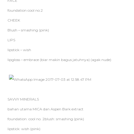
FACE
foundation cool no.2
CHEEK
Blush – smashing (pink)
LIPS
lipstick – wish
lipgloss – embrace (biar makin bagus jatuhnya) (agak nude)
SAVVY MINERALS
bahan utama MICA dan Aspen Bark extract
foundation: cool no. 2
blush: smashing (pink)
lipstick: wish (pink)