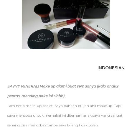
INDONESIAN
SAVVY MINERAL! Make up alami buat semuanya (kalo anak2
pentas, mending pake ini sihhh)
I am not a make-up addict. Saya bahkan bukan ahli make up. Tapi
saya mencoba untuk memakai ini ditemani anak saya yang sangat
senang bisa mencoba2 tanpa saya bilang tidak boleh.