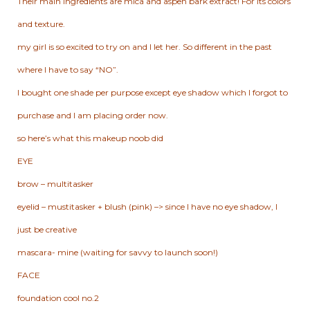
Their main ingredients are mica and aspen bark extract! For
its colors
and texture.
my girl is so excited to try on and I let her. So different in the past
where I have to say “NO”.
I bought one shade per purpose except eye shadow which I forgot to
purchase and I am placing order now.
so here’s what this makeup noob did
EYE
brow – multitasker
eyelid – mustitasker + blush (pink) –> since I have no eye shadow, I
just be creative
mascara- mine (waiting for savvy to launch soon!)
FACE
foundation cool no.2