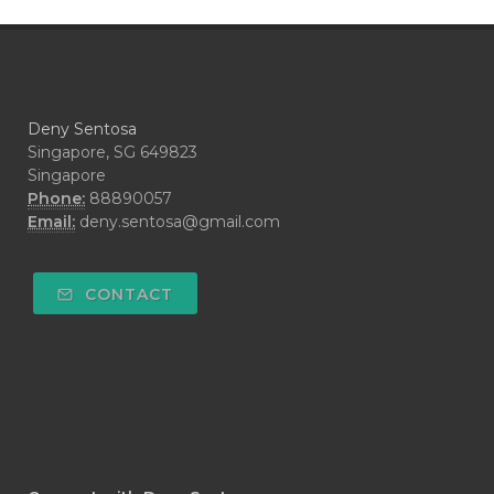
#CRAVING
#CREAM
#CUCI
#CYPRESS
#CYST
#DAILY
#DARAH
#DARK
#darkspot
Deny Sentosa
#DECAY
#DEEP RELIEF
#DEMAM
Singapore, SG 649823
Singapore
#DEMO
#DENTAROME
Phone:
88890057
Email:
deny.sentosa@gmail.com
#DEODORANT
#DEPLETION
#DEPOK
#DESERT
#DETAIL
CONTACT
#DETOKS
#DETOX
#DEW
#DEWASA
#DEWDROP
#DHA
#DI-GIZE
#DIAMOND
#DIAMOND RETREAT
#DIAPER
#DIAPERCREAM
#DIARE