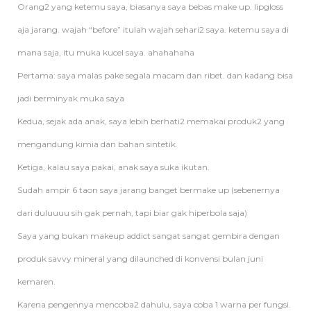
Orang2 yang ketemu saya, biasanya saya bebas make up. lipgloss
aja jarang. wajah “before” itulah wajah sehari2 saya. ketemu saya di
mana saja, itu muka kucel saya. ahahahaha
Pertama: saya malas pake segala macam dan ribet. dan kadang bisa
jadi berminyak muka saya
Kedua, sejak ada anak, saya lebih berhati2 memakai produk2 yang
mengandung kimia dan bahan sintetik.
Ketiga, kalau saya pakai, anak saya suka ikutan.
Sudah ampir 6 taon saya jarang banget bermake up (sebenernya
dari duluuuu sih gak pernah, tapi biar gak hiperbola saja)
Saya yang bukan makeup addict sangat sangat gembira dengan
produk savvy mineral yang dilaunched di konvensi bulan juni
kemaren.
Karena pengennya mencoba2 dahulu, saya coba 1 warna per fungsi.