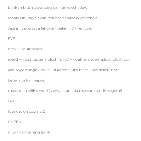
bahkan blush saya, saya jadikan eyeshadow.
sehabis ini, saya akan beli bbrp shade buat coba2.
Jadi ini yang saya lakukan. dalam 10 menit jadi.
EYE
brow – multitasker
eyelid – mustitasker + blush (pink) –> gak ada eyeshadow, blush pun
jadi. saya nangis2 pakai ini karena lum biasa kuas deket mata.
beberapa kali hapus
mascara- milik sendiri (savvy akan ada mascara sendiri segera!)
FACE
foundation cool no.2
CHEEK
Blush – smashing (pink)