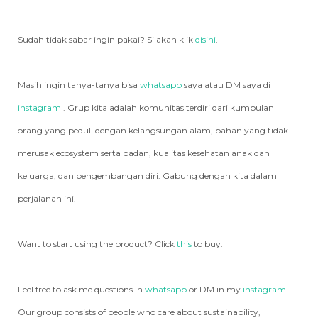
Sudah tidak sabar ingin pakai? Silakan klik
disini
.
Masih ingin tanya-tanya bisa
whatsapp
saya atau DM saya di
instagram
. Grup kita adalah komunitas terdiri dari kumpulan
orang yang peduli dengan kelangsungan alam, bahan yang tidak
merusak ecosystem serta badan, kualitas kesehatan anak dan
keluarga, dan pengembangan diri. Gabung dengan kita dalam
perjalanan ini.
Want to start using the product? Click
this
to buy.
Feel free to ask me questions in
whatsapp
or DM in my
instagram
.
Our group consists of people who care about sustainability,