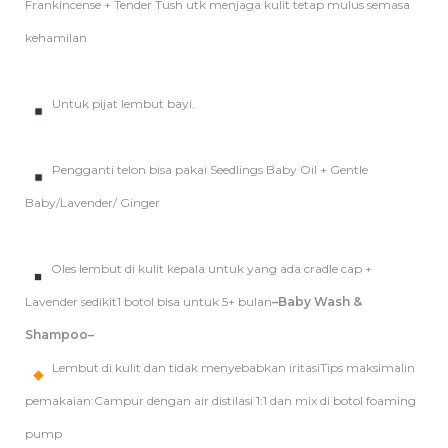
Frankincense + Tender Tush utk menjaga kulit tetap mulus semasa
kehamilan
Untuk pijat lembut bayi.
Pengganti telon bisa pakai Seedlings Baby Oil + Gentle
Baby/Lavender/ Ginger
Oles lembut di kulit kepala untuk yang ada cradle cap +
Lavender sedikit1 botol bisa untuk 5+ bulan
–Baby Wash &
Shampoo–
Lembut di kulit dan tidak menyebabkan iritasiTips maksimalin
pemakaian:Campur dengan air distilasi 1:1 dan mix di botol foaming
pump