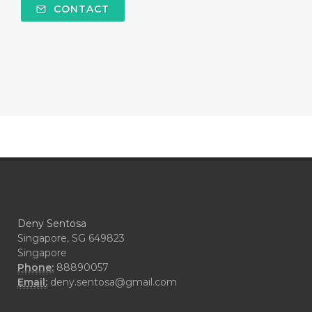
CONTACT
#COMPARISON
#COMPENSATION
#CONFIDENCE
#CONFINED
#CONTRACEPTIVE
#COOL
#COOL AZUL
#coolazul
#COPAIBA
#COWO
#CRADLECAP
#CRAMP
#CRAVING
#CREAM
#CUCI
#CYPRESS
#CYST
#DAILY
#DARAH
#DARK
#darkspot
Deny Sentosa
#DECAY
#DEEP RELIEF
#DEMAM
Singapore, SG 649823
Singapore
#DEMO
#DENTAROME
Phone:
88890057
Email:
deny.sentosa@gmail.com
#DEODORANT
#DEPLETION