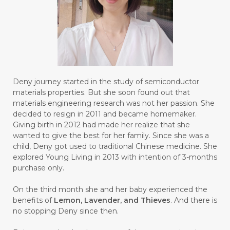
#BROKEN
#BROWN
#BUAH
#BUILD
#BUKU
#BULAN
#BULAN HANTU
#BULANAN
#BUSINESS
#BUSTER
#CALM
Deny journey started in the study of semiconductor
#CALMING
#CANE
#CAP
#CAPEK
materials properties. But she soon found out that
materials engineering research was not her passion. She
#carasehatalami
#CAREER
decided to resign in 2011 and became homemaker.
Giving birth in 2012 had made her realize that she
#CARROT SEED
#CARVACROL
wanted to give the best for her family. Since she was a
child, Deny got used to traditional Chinese medicine. She
#CARVONE
#CEDARWOOD
explored Young Living in 2013 with intention of 3-months
#CEGAH
#CERAH
#CHAMOMILE
purchase only.
#CHANGE
#CHARCOAL BAR SOAP
On the third month she and her baby experienced the
benefits of
Lemon, Lavender, and Thieves
. And there is
#CHELATION
#CHEMICAL
no stopping Deny since then.
#CHEMICALS
#CHEMISTRY