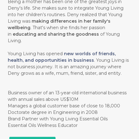
Being a mother has been one of the greatest joys in
Deny's life. She makes sure to integrate Young Living
#chemistryessentialoil
#CHILD
into her children’s routines. Deny realized that Young
#chitosan
#CHOCOLATE
Living was
making differences in her family's
wellbeing
. That's when she finds her passion
#CHOCOLESSENCE
#CHOLESTEROL
in
educating and sharing the goodness
of Young
Living.
#CINNAMINT
#CINNAMON
Young Living has opened
new worlds of friends,
#CINNAMON BARK
#CIRCULATION
health, and opportunities in business
. Young Living is
not business journey. It is an amazing journey where
#CISTUS
#CITRINE
#CITRONELLA
Deny grows as a wife, mum, friend, sister, and entity.
#CITRUS
#CLARITY
#CLEAN
#CLEANER
#CLEANING
#CLEANSER
Business owner of an 13-year-old international business
with annual sales above US$10M
#CLEAR
#CLOVE
#COCONUT OIL
Manages a global customer base of close to 18,000
Doctorate degree in Engineering in 2008
#COKLAT
#COLD
#collagen
Brand Partner with Young Living Essential Oils
Essential Oils Wellness Educator
#COLON
#COLOR
#COMBINATION
#COMFORTONE
#COMMUNITY