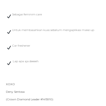
Sebagai feminim care
Untuk membasahkan kuas sebelum mengaplikasi make up
Car freshener
Lap apa aja deeeeh
XOXO
Deny Sentosa
(Crown Diamond Leader #1415910)