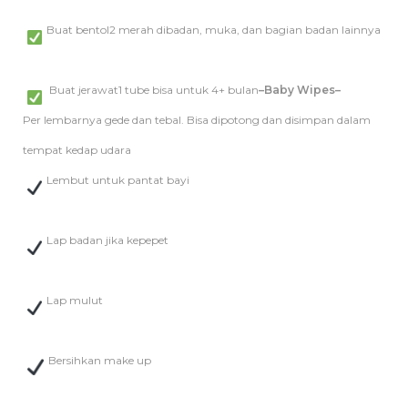
Buat bentol2 merah dibadan, muka, dan bagian badan lainnya
Buat jerawat1 tube bisa untuk 4+ bulan
–Baby Wipes–
Per lembarnya gede dan tebal. Bisa dipotong dan disimpan dalam
tempat kedap udara
Lembut untuk pantat bayi
Lap badan jika kepepet
Lap mulut
Bersihkan make up