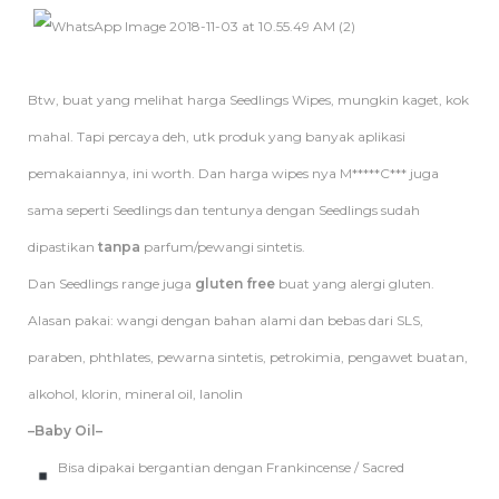
Btw, buat yang melihat harga Seedlings Wipes, mungkin kaget, kok
mahal. Tapi percaya deh, utk produk yang banyak aplikasi
pemakaiannya, ini worth. Dan harga wipes nya M*****C*** juga
sama seperti Seedlings dan tentunya dengan Seedlings sudah
dipastikan
tanpa
parfum/pewangi sintetis.
Dan Seedlings range juga
gluten free
buat yang alergi gluten.
Alasan pakai: wangi dengan bahan alami dan bebas dari SLS,
paraben, phthlates, pewarna sintetis, petrokimia, pengawet buatan,
alkohol, klorin, mineral oil, lanolin
–Baby Oil–
Bisa dipakai bergantian dengan Frankincense / Sacred