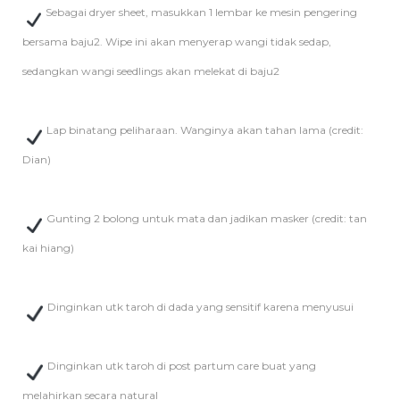
Sebagai dryer sheet, masukkan 1 lembar ke mesin pengering
bersama baju2. Wipe ini akan menyerap wangi tidak sedap,
sedangkan wangi seedlings akan melekat di baju2
Lap binatang peliharaan. Wanginya akan tahan lama (credit:
Dian)
Gunting 2 bolong untuk mata dan jadikan masker (credit: tan
kai hiang)
Dinginkan utk taroh di dada yang sensitif karena menyusui
Dinginkan utk taroh di post partum care buat yang
melahirkan secara natural