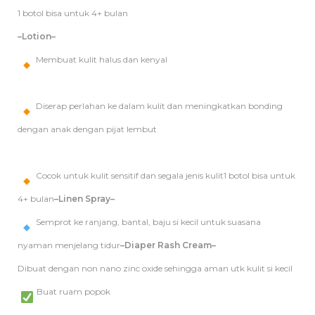
1 botol bisa untuk 4+ bulan
–Lotion–
Membuat kulit halus dan kenyal
Diserap perlahan ke dalam kulit dan meningkatkan bonding
dengan anak dengan pijat lembut
Cocok untuk kulit sensitif dan segala jenis kulit1 botol bisa untuk
4+ bulan
–Linen Spray–
Semprot ke ranjang, bantal, baju si kecil untuk suasana
nyaman menjelang tidur
–Diaper Rash Cream–
Dibuat dengan non nano zinc oxide sehingga aman utk kulit si kecil
Buat ruam popok