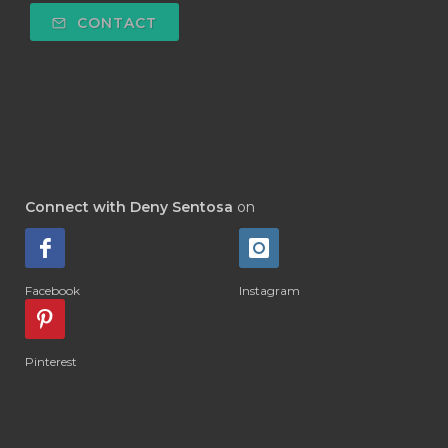
#DEPOK
#DESERT
#DETAIL
CONTACT
#DETOKS
#DETOX
#DEW
#DEWASA
#DEWDROP
#DHA
#DI-GIZE
#DIAMOND
#DIAMOND RETREAT
#DIAPER
#DIAPERCREAM
#DIARE
Connect with Deny Sentosa
on
#DIARRHOEA
#DIET
#DIETARY
#diffuse
#DIFFUSER
#DIGESTIVE
Facebook
Instagram
#DIGIZE
#DILL
#DIMAKAN
#DIMINUM
#DINGIN
#DIRI
#DIRT
Pinterest
#DISH
#DISH SOAP
#DISTILASI
#DITELAN
#DIY
#DIYlaundry