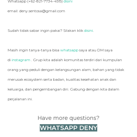
Whatsapp (+62-821-7734-4515)
disini
email: deny.sentosa@gmail.com
Sudah tidak sabar ingin pakai? Silakan klik
disini
.
Masih ingin tanya-tanya bisa
whatsapp
saya atau DM saya
di
instagram
. Grup kita adalah komunitas terdiri dari kumpulan
orang yang peduli dengan kelangsungan alam, bahan yang tidak
merusak ecosystem serta badan, kualitas kesehatan anak dan
keluarga, dan pengembangan diri. Gabung dengan kita dalam
perjalanan ini.
Have more questions?
WHATSAPP DENY