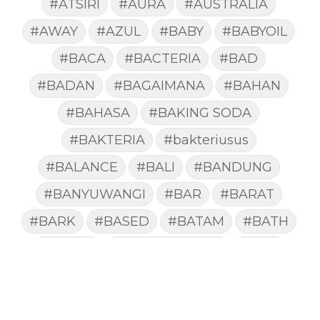
#ATSIRI
#AURA
#AUSTRALIA
#AWAY
#AZUL
#BABY
#BABYOIL
#BACA
#BACTERIA
#BAD
#BADAN
#BAGAIMANA
#BAHAN
#BAHASA
#BAKING SODA
#BAKTERIA
#bakteriusus
#BALANCE
#BALI
#BANDUNG
#BANYUWANGI
#BAR
#BARAT
#BARK
#BASED
#BATAM
#BATH
#BATUK
#batukberdahak
#BAU
#BAYI
#BEBAS
#BEDA
#BEKASI
#BELAJAR
#BELAKANG
#BELANJA