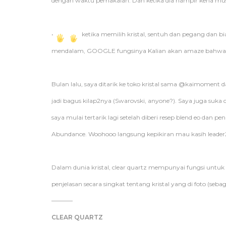
dengan waktu pemakaian. Dan ketika dia hampir kena musib
•
ketika memilih kristal, sentuh dan pegang dan bia
mendalam, GOOGLE fungsinya Kalian akan amaze bahwa kris
Bulan lalu, saya ditarik ke toko kristal sama @kaimoment d
jadi bagus kilap2nya (Swarovski, anyone?). Saya juga suka c
saya mulai tertarik lagi setelah diberi resep blend eo dan pe
Abundance. Woohooo langsung kepikiran mau kasih leader2
Dalam dunia kristal, clear quartz mempunyai fungsi untuk me
penjelasan secara singkat tentang kristal yang di foto (sebagi
———–
CLEAR QUARTZ