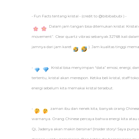
• Fun Facts tentang kristal • (credit to @bibibabubi ) •
Dalam jam tangan bisa ditemukan kristal. Kristal
movement”. Clear quartz vibrasi sebanyak 32768 kali dalam
jamnya dari jam karet
). Jam kualitas tinggi mema
•
Kristal bisa menyimpan “data” emosi, energi, da
tertentu, kristal akan merespon. Ketika beli kristal, staff
energi sebelum kita memakai kristal tersebut.
•
zaman ibu dan nenek kita, banyak orang Chinese
warnanya. Orang Chinese percaya bahwa energi kita atau q
Qi, Jadenya akan makin bersinar! [Insider story! Saya pun