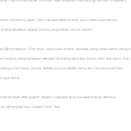
ah, liontinnya retak. Artinya Jade tersebut melindungi dia dari musibah]
rkan intuisimu jalan. Jika merasa ketertarikan atau tidak suka secara
tal tersebut adalah kristal yang tepat untuk kalian!
an @norceputri . Dari dulu, saya suka kristal, apalagi yang kalau kena cahaya
ari kristal yang korespon dengan bintang saya dan bulan lahir dari dulu. Dan
nulisnya memakai Citrine. Selidik punya selidik, ternyata Citrine itu simbol
 saya donk.
nambah efek positif. Seperti Copaiba di dunia essential oil. Berikut
an ditranslasi dari tulisan Faith Teo)