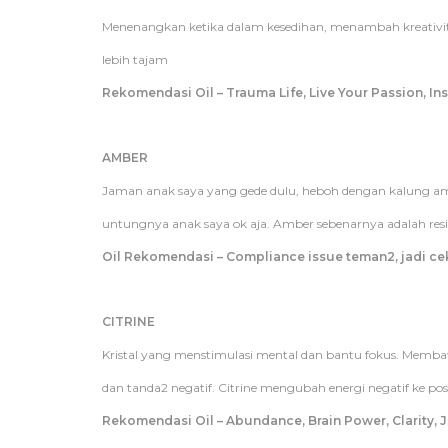
Menenangkan ketika dalam kesedihan, menambah kreativitas
lebih tajam
Rekomendasi Oil – Trauma Life, Live Your Passion, Ins
AMBER
Jaman anak saya yang gede dulu, heboh dengan kalung amb
untungnya anak saya ok aja. Amber sebenarnya adalah r
Oil Rekomendasi – Compliance issue teman2, jadi c
CITRINE
Kristal yang menstimulasi mental dan bantu fokus. Memb
dan tanda2 negatif. Citrine mengubah energi negatif ke pos
Rekomendasi Oil – Abundance, Brain Power, Clarity, J