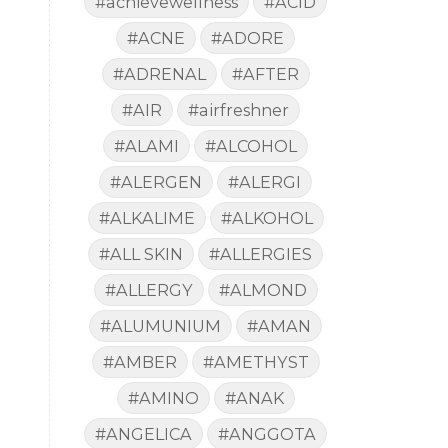
#achievewellness
#ACID
#ACNE
#ADORE
#ADRENAL
#AFTER
#AIR
#airfreshner
#ALAMI
#ALCOHOL
#ALERGEN
#ALERGI
#ALKALIME
#ALKOHOL
#ALL SKIN
#ALLERGIES
#ALLERGY
#ALMOND
#ALUMUNIUM
#AMAN
#AMBER
#AMETHYST
#AMINO
#ANAK
#ANGELICA
#ANGGOTA