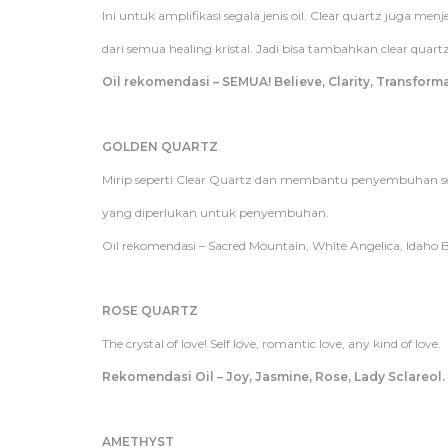
Ini untuk amplifikasi segala jenis oil. Clear quartz juga me
dari semua healing kristal. Jadi bisa tambahkan clear quartz 
Oil rekomendasi – SEMUA! Believe, Clarity, Transform
GOLDEN QUARTZ
Mirip seperti Clear Quartz dan membantu penyembuhan segal
yang diperlukan untuk penyembuhan.
Oil rekomendasi – Sacred Mountain, White Angelica, Idaho B
ROSE QUARTZ
The crystal of love! Self love, romantic love, any kind of love.
Rekomendasi Oil – Joy, Jasmine, Rose, Lady Sclareol.
AMETHYST