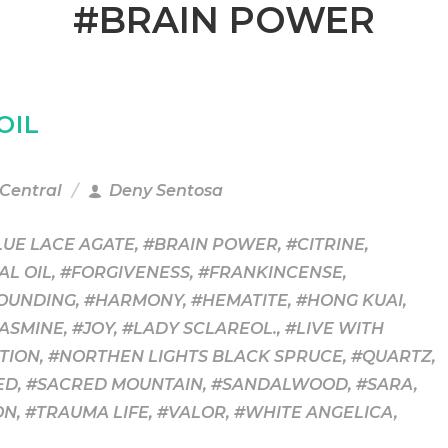
#BRAIN POWER
OIL
 Central
Deny Sentosa
LUE LACE AGATE
,
#BRAIN POWER
,
#CITRINE
,
AL OIL
,
#FORGIVENESS
,
#FRANKINCENSE
,
OUNDING
,
#HARMONY
,
#HEMATITE
,
#HONG KUAI
,
JASMINE
,
#JOY
,
#LADY SCLAREOL.
,
#LIVE WITH
TION
,
#NORTHEN LIGHTS BLACK SPRUCE
,
#QUARTZ
,
ED
,
#SACRED MOUNTAIN
,
#SANDALWOOD
,
#SARA
,
ON
,
#TRAUMA LIFE
,
#VALOR
,
#WHITE ANGELICA
,