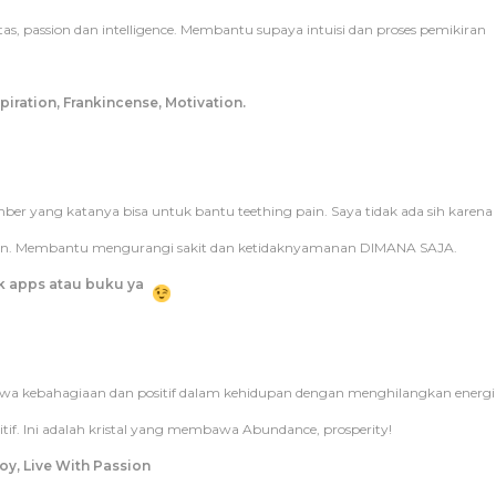
, passion dan intelligence. Membantu supaya intuisi dan proses pemikiran
piration, Frankincense, Motivation.
er yang katanya bisa untuk bantu teething pain. Saya tidak ada sih karena
esin. Membantu mengurangi sakit dan ketidaknyamanan DIMANA SAJA.
ek apps atau buku ya
awa kebahagiaan dan positif dalam kehidupan dengan menghilangkan energi
itif. Ini adalah kristal yang membawa Abundance, prosperity!
oy, Live With Passion