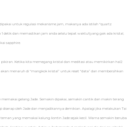
 dipakai untuk regulasi mekanisme jam, makanya ada istilah “quartz
 1 detik dan memastikan jam anda selalu tepat waktu!(yang gak ada kristal,
kai sapphire.
n pikiran. Ketika kita memegang kristal dan meditasi atau memikirkan hal2
 toko akan menaruh di “mangkok kristal” untuk reset “data” dan membersihkan
 memakai gelang Jade. Semakin dipakai, semakin cantik dan makin terang
i diserap oleh Jade dan menjadikannya demikian. Apalagi jika melakukan Tai
ya teman yang memakai kalung liontin Jade sejak kecil. Warna semakin berub