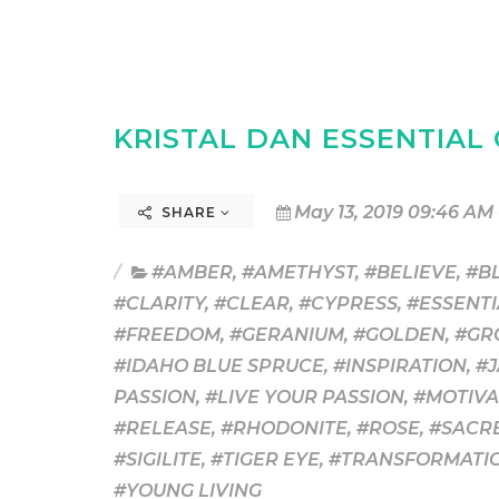
KRISTAL DAN ESSENTIAL 
May 13, 2019 09:46 AM
SHARE
#AMBER
,
#AMETHYST
,
#BELIEVE
,
#B
#CLARITY
,
#CLEAR
,
#CYPRESS
,
#ESSENTI
#FREEDOM
,
#GERANIUM
,
#GOLDEN
,
#GR
#IDAHO BLUE SPRUCE
,
#INSPIRATION
,
#
PASSION
,
#LIVE YOUR PASSION
,
#MOTIVA
#RELEASE
,
#RHODONITE
,
#ROSE
,
#SACR
#SIGILITE
,
#TIGER EYE
,
#TRANSFORMATI
#YOUNG LIVING