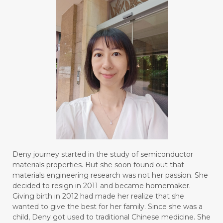
#BODY
#BOGOR
#BOO
#BOREDOM
#BOSAN
#BOTOL
#BOTTLE
#BRAIN
#BRAIN FOG
#BRAIN POWER
#BRIGHTEN
#BROKEN
#BROWN
#BUAH
#BUILD
#BUKU
#BULAN
#BULAN HANTU
#BULANAN
#BUSINESS
#BUSTER
#CALM
Deny journey started in the study of semiconductor
#CALMING
#CANE
#CAP
#CAPEK
materials properties. But she soon found out that
materials engineering research was not her passion. She
#carasehatalami
#CAREER
decided to resign in 2011 and became homemaker.
Giving birth in 2012 had made her realize that she
#CARROT SEED
#CARVACROL
wanted to give the best for her family. Since she was a
child, Deny got used to traditional Chinese medicine. She
#CARVONE
#CEDARWOOD