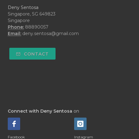
#DARAH
#DARK
#darkspot
Deny Sentosa
#DECAY
#DEEP RELIEF
#DEMAM
Singapore, SG 649823
Singapore
#DEMO
#DENTAROME
Phone:
88890057
Email:
deny.sentosa@gmail.com
#DEODORANT
#DEPLETION
#DEPOK
#DESERT
#DETAIL
CONTACT
#DETOKS
#DETOX
#DEW
#DEWASA
#DEWDROP
#DHA
#DI-GIZE
#DIAMOND
#DIAMOND RETREAT
#DIAPER
#DIAPERCREAM
#DIARE
Connect with Deny Sentosa
on
#DIARRHOEA
#DIET
#DIETARY
#diffuse
#DIFFUSER
#DIGESTIVE
Facebook
Instagram