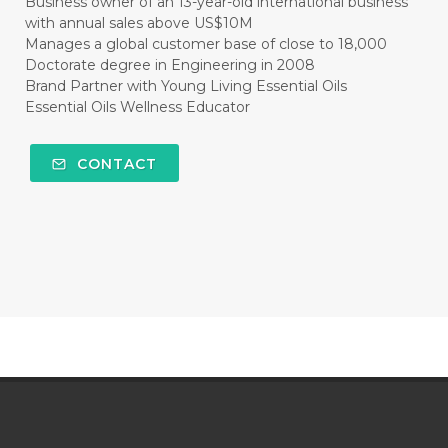
Business owner of an 13-year-old international business
with annual sales above US$10M
#CLEAR
#CLOVE
#COCONUT OIL
Manages a global customer base of close to 18,000
Doctorate degree in Engineering in 2008
#COKLAT
#COLD
#collagen
Brand Partner with Young Living Essential Oils
Essential Oils Wellness Educator
#COLON
#COLOR
#COMBINATION
#COMFORTONE
#COMMUNITY
CONTACT
#COMPARISON
#COMPENSATION
#CONFIDENCE
#CONFINED
#CONTRACEPTIVE
#COOL
#COOL AZUL
#coolazul
#COPAIBA
#COWO
#CRADLECAP
#CRAMP
#CRAVING
#CREAM
#CUCI
#CYPRESS
#CYST
#DAILY