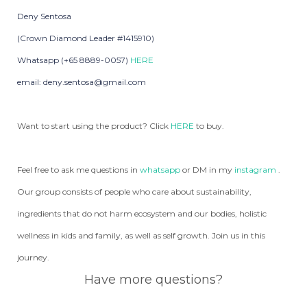
Deny Sentosa
(Crown Diamond Leader #1415910)
Whatsapp (+65 8889-0057)
HERE
email: deny.sentosa@gmail.com
Want to start using the product? Click
HERE
to buy.
Feel free to ask me questions in
whatsapp
or DM in my
instagram
.
Our group consists of people who care about sustainability,
ingredients that do not harm ecosystem and our bodies, holistic
wellness in kids and family, as well as self growth. Join us in this
journey.
Have more questions?
WHATSAPP DENY