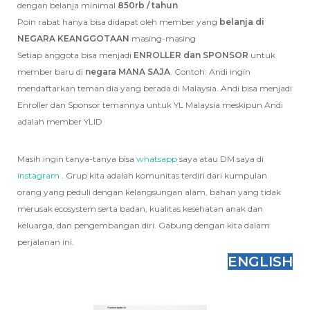
dengan belanja minimal
850rb / tahun
Poin rabat hanya bisa didapat oleh member yang
belanja di
NEGARA KEANGGOTAAN
masing-masing
Setiap anggota bisa menjadi
ENROLLER dan SPONSOR
untuk
member baru di
negara MANA SAJA
. Contoh: Andi ingin
mendaftarkan teman dia yang berada di Malaysia. Andi bisa menjadi
Enroller dan Sponsor temannya untuk YL Malaysia meskipun Andi
adalah member YLID
Masih ingin tanya-tanya bisa
whatsapp
saya atau DM saya di
instagram
. Grup kita adalah komunitas terdiri dari kumpulan
orang yang peduli dengan kelangsungan alam, bahan yang tidak
merusak ecosystem serta badan, kualitas kesehatan anak dan
keluarga, dan pengembangan diri. Gabung dengan kita dalam
perjalanan ini.
ENGLISH