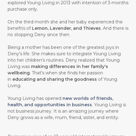
explored Young Living in 2013 with intention of 3-months
#CEGAH
#CERAH
#CHAMOMILE
purchase only.
#CHANGE
#CHARCOAL BAR SOAP
On the third month she and her baby experienced the
benefits of
Lemon, Lavender, and Thieves
. And there is
#CHELATION
#CHEMICAL
no stopping Deny since then.
#CHEMICALS
#CHEMISTRY
Being a mother has been one of the greatest joys in
Deny's life. She makes sure to integrate Young Living
#chemistryessentialoil
#CHILD
into her children’s routines. Deny realized that Young
#chitosan
#CHOCOLATE
Living was
making differences in her family's
wellbeing
. That's when she finds her passion
#CHOCOLESSENCE
#CHOLESTEROL
in
educating and sharing the goodness
of Young
Living.
#CINNAMINT
#CINNAMON
Young Living has opened
new worlds of friends,
#CINNAMON BARK
#CIRCULATION
health, and opportunities in business
. Young Living is
not business journey. It is an amazing journey where
#CISTUS
#CITRINE
#CITRONELLA
Deny grows as a wife, mum, friend, sister, and entity.
#CITRUS
#CLARITY
#CLEAN
#CLEANER
#CLEANING
#CLEANSER