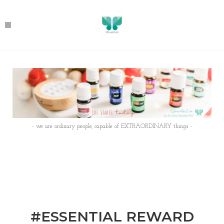
- we are ordinary people, capable of EXTRAORDINARY things -
#ESSENTIAL REWARD