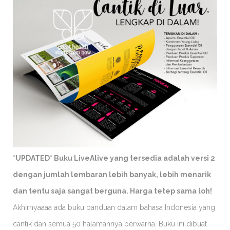
*UPDATED* Buku LiveAlive yang tersedia adalah versi 2
dengan jumlah lembaran lebih banyak, lebih menarik
dan tentu saja sangat berguna. Harga tetep sama loh!
Akhirnyaaaa ada buku panduan dalam bahasa Indonesia yang
cantik dan semua 50 halamannya berwarna. Buku ini dibuat