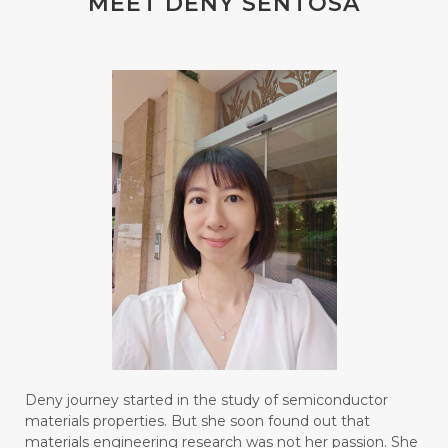
MEET DENY SENTOSA
#blendessentialoil
#bloomcollagen
#BLUE LACE AGATE
#BLUSH
#BODY
#BOGOR
#BOO
#BOREDOM
#BOSAN
#BOTOL
#BOTTLE
#BRAIN
#BRAIN FOG
#BRAIN POWER
#BRIGHTEN
#BROKEN
#BROWN
#BUAH
#BUILD
#BUKU
#BULAN
#BULAN HANTU
#BULANAN
#BUSINESS
#BUSTER
#CALM
Deny journey started in the study of semiconductor
#CALMING
#CANE
#CAP
#CAPEK
materials properties. But she soon found out that
materials engineering research was not her passion. She