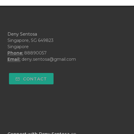
#CRAVING
#CREAM
#CUCI
#CYPRESS
#CYST
#DAILY
#DARAH
#DARK
#darkspot
Deny Sentosa
#DECAY
#DEEP RELIEF
#DEMAM
Singapore, SG 649823
Singapore
#DEMO
#DENTAROME
Phone:
88890057
Email:
deny.sentosa@gmail.com
#DEODORANT
#DEPLETION
#DEPOK
#DESERT
#DETAIL
CONTACT
#DETOKS
#DETOX
#DEW
#DEWASA
#DEWDROP
#DHA
#DI-GIZE
#DIAMOND
#DIAMOND RETREAT
#DIAPER
#DIAPERCREAM
#DIARE
Connect with Deny Sentosa
on