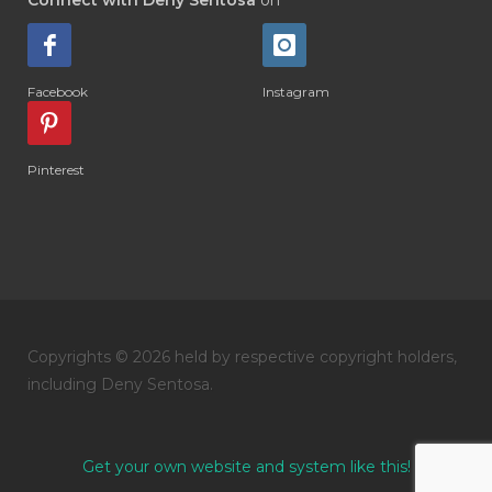
#DIARRHOEA
#DIET
#DIETARY
#diffuse
#DIFFUSER
#DIGESTIVE
Facebook
Instagram
#DIGIZE
#DILL
#DIMAKAN
#DIMINUM
#DINGIN
#DIRI
#DIRT
Pinterest
#DISH
#DISH SOAP
#DISTILASI
#DITELAN
#DIY
#DIYlaundry
#DIYPerfume
#DIYRECIPES
#DIYserum
#DO IT YOURSELF
Copyrights © 2026 held by respective copyright holders,
#DOKTER
#DOWNLINE
#DRAGON
including Deny Sentosa.
#DREAM
#DROP
#DRY
#DUMAI
#EASY TO USE
#eczema
#EDUKASI
Get your own website and system like this!
#edukasidiffuser
#edukasioil