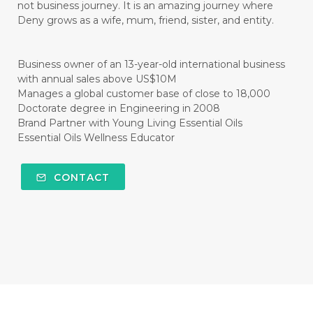
not business journey. It is an amazing journey where
#CISTUS
#CITRINE
#CITRONELLA
Deny grows as a wife, mum, friend, sister, and entity.
#CITRUS
#CLARITY
#CLEAN
#CLEANER
#CLEANING
#CLEANSER
Business owner of an 13-year-old international business
with annual sales above US$10M
#CLEAR
#CLOVE
#COCONUT OIL
Manages a global customer base of close to 18,000
Doctorate degree in Engineering in 2008
#COKLAT
#COLD
#collagen
Brand Partner with Young Living Essential Oils
Essential Oils Wellness Educator
#COLON
#COLOR
#COMBINATION
#COMFORTONE
#COMMUNITY
CONTACT
#COMPARISON
#COMPENSATION
#CONFIDENCE
#CONFINED
#CONTRACEPTIVE
#COOL
#COOL AZUL
#coolazul
#COPAIBA
#COWO
#CRADLECAP
#CRAMP