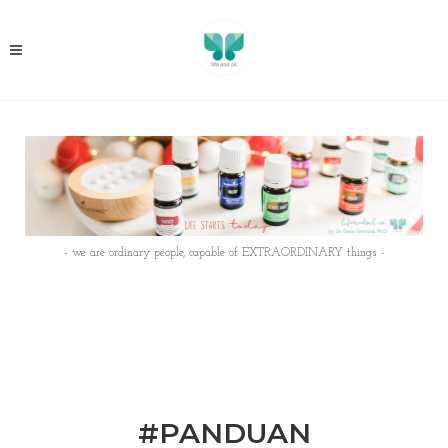
- we are ordinary people, capable of EXTRAORDINARY things -
#PANDUAN