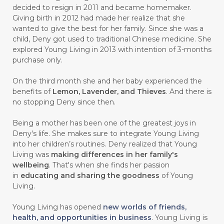
#carasehatalami
#CAREER
decided to resign in 2011 and became homemaker.
Giving birth in 2012 had made her realize that she
#CARROT SEED
#CARVACROL
wanted to give the best for her family. Since she was a
child, Deny got used to traditional Chinese medicine. She
#CARVONE
#CEDARWOOD
explored Young Living in 2013 with intention of 3-months
#CEGAH
#CERAH
#CHAMOMILE
purchase only.
#CHANGE
#CHARCOAL BAR SOAP
On the third month she and her baby experienced the
benefits of
Lemon, Lavender, and Thieves
. And there is
#CHELATION
#CHEMICAL
no stopping Deny since then.
#CHEMICALS
#CHEMISTRY
Being a mother has been one of the greatest joys in
Deny's life. She makes sure to integrate Young Living
#chemistryessentialoil
#CHILD
into her children’s routines. Deny realized that Young
#chitosan
#CHOCOLATE
Living was
making differences in her family's
wellbeing
. That's when she finds her passion
#CHOCOLESSENCE
#CHOLESTEROL
in
educating and sharing the goodness
of Young
Living.
#CINNAMINT
#CINNAMON
Young Living has opened
new worlds of friends,
#CINNAMON BARK
#CIRCULATION
health, and opportunities in business
. Young Living is