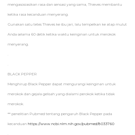
mengasosiasikan rasa dan sensasi yang sama, Thieves membantu
ketika rasa kecanduan menyerang.
Gunakan satu tetes Thieves ke ibu jari, lalu tempelkan ke atap mulut
Anda selama 60 detik ketika waktu keinginan untuk merokok
menyerang.
.
.
BLACK PEPPER
Menghirup Black Pepper dapat mengurangi keinginan untuk
merokok dan gejala gelisah yang dialami perokok ketika tidak
merokok.
** penelitian Pubmed tentang pengaruh Black Pepper pada
kecanduan
https://www.ncbi.nlm.nih.gov/pubmed/8033760
.