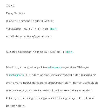
XOXO
Deny Sentosa
(Crown Diamond Leader #1415910)
Whatsapp (+62-821-7734-4515)
disini
email: deny.sentosa@gmail.com
Sudah tidak sabar ingin pakai? Silakan klik
disini
.
Masih ingin tanya-tanya bisa
whatsapp
saya atau DM saya
di
instagram
. Grup kita adalah komunitas terdiri dari kumpulan
orang yang peduli dengan kelangsungan alam, bahan yang tidak
merusak ecosystem serta badan, kualitas kesehatan anak dan
keluarga, dan pengembangan diri. Gabung dengan kita dalam
perjalanan ini.