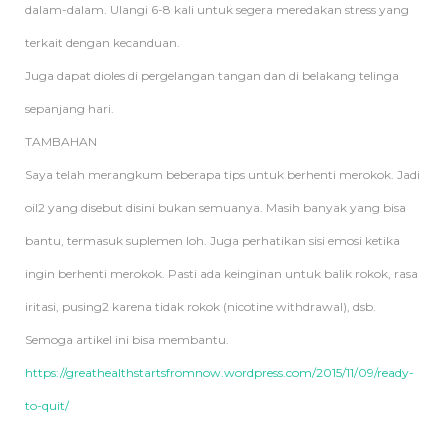
dalam-dalam. Ulangi 6-8 kali untuk segera meredakan stress yang
terkait dengan kecanduan.
Juga dapat dioles di pergelangan tangan dan di belakang telinga
sepanjang hari.
TAMBAHAN
Saya telah merangkum beberapa tips untuk berhenti merokok. Jadi
oil2 yang disebut disini bukan semuanya. Masih banyak yang bisa
bantu, termasuk suplemen loh. Juga perhatikan sisi emosi ketika
ingin berhenti merokok. Pasti ada keinginan untuk balik rokok, rasa
iritasi, pusing2 karena tidak rokok (nicotine withdrawal), dsb.
Semoga artikel ini bisa membantu.
https://greathealthstartsfromnow.wordpress.com/2015/11/09/ready-
to-quit/