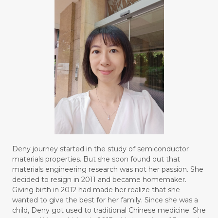
#BODY
#BOGOR
#BOO
#BOREDOM
#BOSAN
#BOTOL
#BOTTLE
#BRAIN
#BRAIN FOG
#BRAIN POWER
#BRIGHTEN
#BROKEN
#BROWN
#BUAH
#BUILD
#BUKU
#BULAN
#BULAN HANTU
#BULANAN
#BUSINESS
#BUSTER
#CALM
Deny journey started in the study of semiconductor
#CALMING
#CANE
#CAP
#CAPEK
materials properties. But she soon found out that
materials engineering research was not her passion. She
#carasehatalami
#CAREER
decided to resign in 2011 and became homemaker.
Giving birth in 2012 had made her realize that she
#CARROT SEED
#CARVACROL
wanted to give the best for her family. Since she was a
child, Deny got used to traditional Chinese medicine. She
#CARVONE
#CEDARWOOD