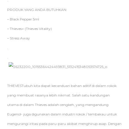
.
PRODUK YANG ANDA BUTUHKAN:
– Black Pepper 5ml
– Thieves+ (Thieves Vitality)
– Stress Away
.
.
THIEVESTubuh kita dapat kecanduan bahan aditif di dalam rokok
yang membuat rasanya lebih nikmat. Salah satu kandungan
utama di dalam Thieves adalah cengkeh, yang mengandung
Eugenol- juga digunakan dalam industri rokok / tembakau untuk
mengurangi iritasi pada paru-paru akibat menghirup asap. Dengan