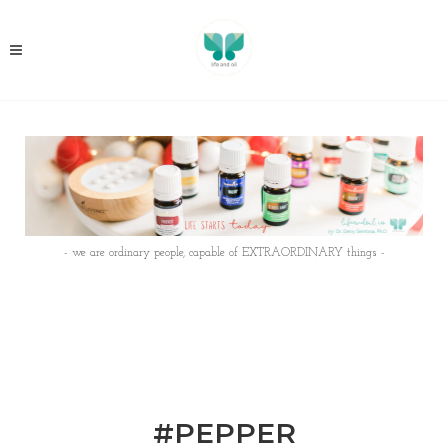
- we are ordinary people, capable of EXTRAORDINARY things -
#PEPPER