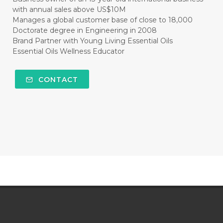
with annual sales above US$10M
#CLEAR
#CLOVE
#COCONUT OIL
Manages a global customer base of close to 18,000
Doctorate degree in Engineering in 2008
#COKLAT
#COLD
#collagen
Brand Partner with Young Living Essential Oils
Essential Oils Wellness Educator
#COLON
#COLOR
#COMBINATION
#COMFORTONE
#COMMUNITY
CONTACT
#COMPARISON
#COMPENSATION
#CONFIDENCE
#CONFINED
#CONTRACEPTIVE
#COOL
#COOL AZUL
#coolazul
#COPAIBA
#COWO
#CRADLECAP
#CRAMP
#CRAVING
#CREAM
#CUCI
#CYPRESS
#CYST
#DAILY