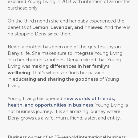
explored Young Living in 2013 with intention of 3-months
#CEGAH
#CERAH
#CHAMOMILE
purchase only.
#CHANGE
#CHARCOAL BAR SOAP
On the third month she and her baby experienced the
benefits of
Lemon, Lavender, and Thieves
. And there is
#CHELATION
#CHEMICAL
no stopping Deny since then.
#CHEMICALS
#CHEMISTRY
Being a mother has been one of the greatest joys in
Deny's life. She makes sure to integrate Young Living
#chemistryessentialoil
#CHILD
into her children’s routines. Deny realized that Young
#chitosan
#CHOCOLATE
Living was
making differences in her family's
wellbeing
. That's when she finds her passion
#CHOCOLESSENCE
#CHOLESTEROL
in
educating and sharing the goodness
of Young
Living.
#CINNAMINT
#CINNAMON
Young Living has opened
new worlds of friends,
#CINNAMON BARK
#CIRCULATION
health, and opportunities in business
. Young Living is
not business journey. It is an amazing journey where
#CISTUS
#CITRINE
#CITRONELLA
Deny grows as a wife, mum, friend, sister, and entity.
#CITRUS
#CLARITY
#CLEAN
#CLEANER
#CLEANING
#CLEANSER
Business owner of an 13-year-old international business