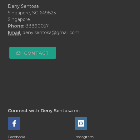
#DARAH
#DARK
#darkspot
Deny Sentosa
#DECAY
#DEEP RELIEF
#DEMAM
Singapore, SG 649823
Singapore
#DEMO
#DENTAROME
Phone:
88890057
Email:
deny.sentosa@gmail.com
#DEODORANT
#DEPLETION
#DEPOK
#DESERT
#DETAIL
CONTACT
#DETOKS
#DETOX
#DEW
#DEWASA
#DEWDROP
#DHA
#DI-GIZE
#DIAMOND
#DIAMOND RETREAT
#DIAPER
#DIAPERCREAM
#DIARE
Connect with Deny Sentosa
on
#DIARRHOEA
#DIET
#DIETARY
#diffuse
#DIFFUSER
#DIGESTIVE
Facebook
Instagram