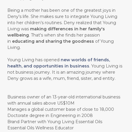
#CHEMICALS
#CHEMISTRY
Being a mother has been one of the greatest joys in
Deny's life. She makes sure to integrate Young Living
#chemistryessentialoil
#CHILD
into her children’s routines. Deny realized that Young
#chitosan
#CHOCOLATE
Living was
making differences in her family's
wellbeing
. That's when she finds her passion
#CHOCOLESSENCE
#CHOLESTEROL
in
educating and sharing the goodness
of Young
Living.
#CINNAMINT
#CINNAMON
Young Living has opened
new worlds of friends,
#CINNAMON BARK
#CIRCULATION
health, and opportunities in business
. Young Living is
not business journey. It is an amazing journey where
#CISTUS
#CITRINE
#CITRONELLA
Deny grows as a wife, mum, friend, sister, and entity.
#CITRUS
#CLARITY
#CLEAN
#CLEANER
#CLEANING
#CLEANSER
Business owner of an 13-year-old international business
with annual sales above US$10M
#CLEAR
#CLOVE
#COCONUT OIL
Manages a global customer base of close to 18,000
Doctorate degree in Engineering in 2008
#COKLAT
#COLD
#collagen
Brand Partner with Young Living Essential Oils
Essential Oils Wellness Educator
#COLON
#COLOR
#COMBINATION