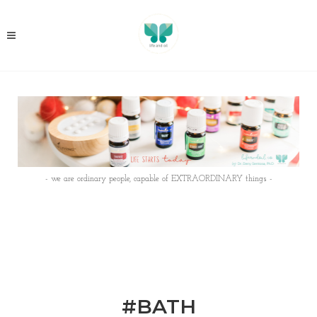
- we are ordinary people, capable of EXTRAORDINARY things -
#BATH