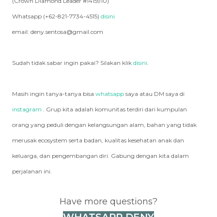
(Crown Diamond Leader #1415910)
Whatsapp (+62-821-7734-4515)
disini
email: deny.sentosa@gmail.com
Sudah tidak sabar ingin pakai? Silakan klik
disini
.
Masih ingin tanya-tanya bisa
whatsapp
saya atau DM saya di
instagram
. Grup kita adalah komunitas terdiri dari kumpulan
orang yang peduli dengan kelangsungan alam, bahan yang tidak
merusak ecosystem serta badan, kualitas kesehatan anak dan
keluarga, dan pengembangan diri. Gabung dengan kita dalam
perjalanan ini.
Have more questions?