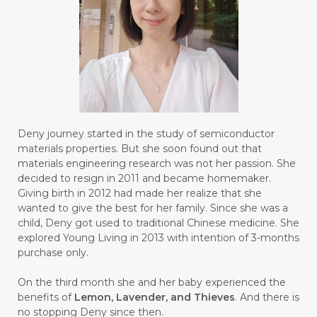
#BRAIN POWER
#BRIGHTEN
#BROKEN
#BROWN
#BUAH
#BUILD
#BUKU
#BULAN
#BULAN HANTU
#BULANAN
#BUSINESS
#BUSTER
#CALM
Deny journey started in the study of semiconductor
#CALMING
#CANE
#CAP
#CAPEK
materials properties. But she soon found out that
materials engineering research was not her passion. She
#carasehatalami
#CAREER
decided to resign in 2011 and became homemaker.
Giving birth in 2012 had made her realize that she
#CARROT SEED
#CARVACROL
wanted to give the best for her family. Since she was a
child, Deny got used to traditional Chinese medicine. She
#CARVONE
#CEDARWOOD
explored Young Living in 2013 with intention of 3-months
#CEGAH
#CERAH
#CHAMOMILE
purchase only.
#CHANGE
#CHARCOAL BAR SOAP
On the third month she and her baby experienced the
benefits of
Lemon, Lavender, and Thieves
. And there is
#CHELATION
#CHEMICAL
no stopping Deny since then.