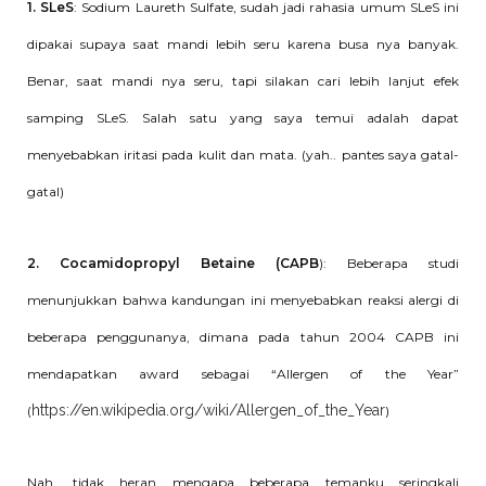
1. SLeS
: Sodium Laureth Sulfate, sudah jadi rahasia umum SLeS ini
dipakai supaya saat mandi lebih seru karena busa nya banyak.
Benar, saat mandi nya seru, tapi silakan cari lebih lanjut efek
samping SLeS. Salah satu yang saya temui adalah dapat
menyebabkan iritasi pada kulit dan mata. (yah.. pantes saya gatal-
gatal)
2. Cocamidopropyl Betaine (CAPB
): Beberapa studi
menunjukkan bahwa kandungan ini menyebabkan reaksi alergi di
beberapa penggunanya, dimana pada tahun 2004 CAPB ini
mendapatkan award sebagai “Allergen of the Year”
https://en.wikipedia.org/wiki/Allergen_of_the_Year
(
)
Nah, tidak heran mengapa beberapa temanku seringkali