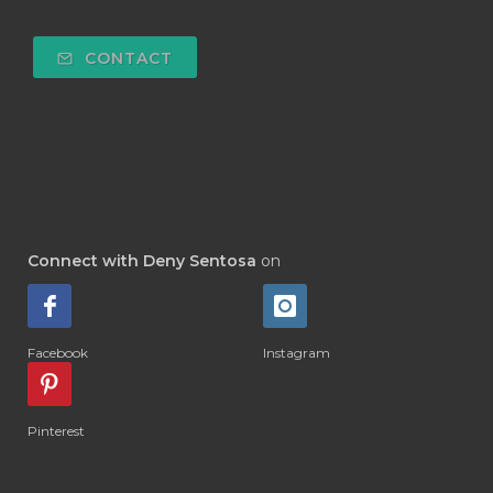
#DEPOK
#DESERT
#DETAIL
CONTACT
#DETOKS
#DETOX
#DEW
#DEWASA
#DEWDROP
#DHA
#DI-GIZE
#DIAMOND
#DIAMOND RETREAT
#DIAPER
#DIAPERCREAM
#DIARE
Connect with Deny Sentosa
on
#DIARRHOEA
#DIET
#DIETARY
#diffuse
#DIFFUSER
#DIGESTIVE
Facebook
Instagram
#DIGIZE
#DILL
#DIMAKAN
#DIMINUM
#DINGIN
#DIRI
#DIRT
Pinterest
#DISH
#DISH SOAP
#DISTILASI