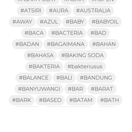
#ATSIRI
#AURA
#AUSTRALIA
#AWAY
#AZUL
#BABY
#BABYOIL
#BACA
#BACTERIA
#BAD
#BADAN
#BAGAIMANA
#BAHAN
#BAHASA
#BAKING SODA
#BAKTERIA
#bakteriusus
#BALANCE
#BALI
#BANDUNG
#BANYUWANGI
#BAR
#BARAT
#BARK
#BASED
#BATAM
#BATH
#BATUK
#batukberdahak
#BAU
#BAYI
#BEBAS
#BEDA
#BEKASI