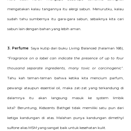
mengatakan kalau tangannya itu alergi sabun. Menurutku, kalau
sudah tahu sumbernya itu gara-gara sabun, sebaiknya kita cari
sabun lain dengan bahan yang lebih aman.
3. Perfume
: Saya kutip dari buku Living Balanced (halaman 168),
“Fragrance on a label can indicate the presence of up to four
thousand separate ingredients, many toxic or carcinogenic”
.
Tahu kah teman-teman bahwa ketika kita mencium parfum,
pewangi ataupun essential oil, maka zat-zat yang terkandung di
dalamnya itu akan langsung masuk ke system limbik
kita?
Beruntung, Kidscents Bathgel tidak memiliki satu pun dari
ketiga kandungan di atas. Malahan punya kandungan dimethyl
sulfone alias MSM yang sangat baik untuk kesehatan kulit.