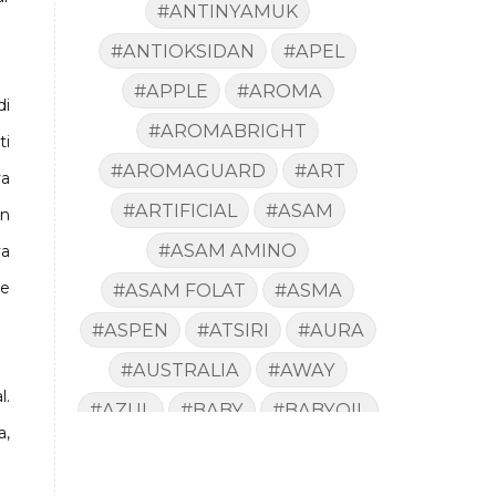
#ANTINYAMUK
#ANTIOKSIDAN
#APEL
#APPLE
#AROMA
di
#AROMABRIGHT
ti
#AROMAGUARD
#ART
ya
#ARTIFICIAL
#ASAM
in
#ASAM AMINO
ya
re
#ASAM FOLAT
#ASMA
#ASPEN
#ATSIRI
#AURA
#AUSTRALIA
#AWAY
l.
#AZUL
#BABY
#BABYOIL
a,
#BACA
#BACTERIA
#BAD
#BADAN