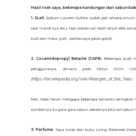
Hasil riset saya, beberapa kandungan dari sabun baby
1. SLeS
: Sodium Laureth Sulfate, sudah jadi rahasia umum 
saat mandi nya seru, tapi silakan cari lebih lanjut efek s
kulit dan mata. (yah.. pantes saya gatal-gatal)
2. Cocamidopropyl Betaine (CAPB
): Beberapa studi
penggunanya, dimana pada tahun 2004 CAPB
https://en.wikipedia.org/wiki/Allergen_of_the_Year
(
)
Nah, tidak heran mengapa beberapa temanku seringkali 
sumbernya itu gara-gara sabun, sebaiknya kita cari sabun
3. Perfume
: Saya kutip dari buku Living Balanced (hal