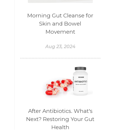
#BELANJA
#BELIEF
#BELIEVE
#BENEFIT
Morning Gut Cleanse for
Skin and Bowel
#BERAT
#BERBUSA
Movement
#BERGABUNG
#BERLIBUR
#BERMINYAK
#BERSIH
Aug 23, 2024
#BERSINAR
#BERUBAH
#BIBIR
#BILAS
#BIOTIN
#BIRTH CONTROL
#BISNIS
#bisnisyoungliving
#BLACK
#blendessentialoil
#bloomcollagen
After Antibiotics. What's
Next? Restoring Your Gut
#BLUE LACE AGATE
Health
#BLUSH
#BODY