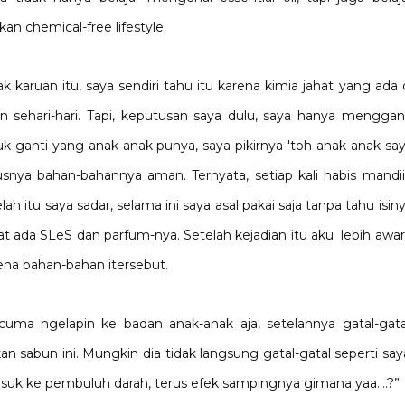
n chemical-free lifestyle.
k karuan itu, saya sendiri tahu itu karena kimia jahat yang ada 
n sehari-hari. Tapi, keputusan saya dulu, saya hanya menggan
ntuk ganti yang anak-anak punya, saya pikirnya 'toh anak-anak sa
rusnya bahan-bahannya aman. Ternyata, setiap kali habis mandi
ah itu saya sadar, selama ini saya asal pakai saja tanpa tahu isin
ihat ada SLeS dan parfum-nya. Setelah kejadian itu aku lebih awa
ena bahan-bahan itersebut.
cuma ngelapin ke badan anak-anak aja, setelahnya gatal-gata
 sabun ini. Mungkin dia tidak langsung gatal-gatal seperti say
suk ke pembuluh darah, terus efek sampingnya gimana yaa….?”