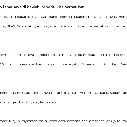
 lama saya di bawah ini perlu kita perhatikan:
SLeS ini dipakai supaya saat mandi lebih seru karena busa nya banyak. Bena
amping SLeS. Salah satu yang saya temui adalah dapat menyebabkan iritasi pa
 menunjukkan bahwa kandungan ini menyebabkan reaksi alergi di bebera
 ini mendapatkan award sebagai “Allergen of the Yea
mengatakan kalau tangannya itu alergi sabun. Menurutku, kalau sudah ta
 lain dengan bahan yang lebih aman.
aman 168),
“Fragrance on a label can indicate the presence of up to fo