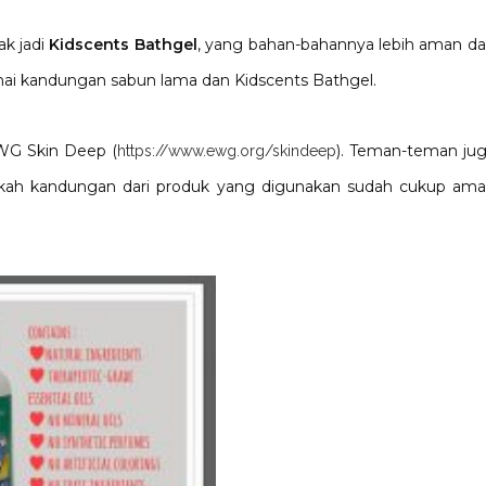
ak jadi
Kidscents Bathgel
, yang bahan-bahannya lebih aman d
nai kandungan sabun lama dan Kidscents Bathgel.
WG Skin Deep (
). Teman-teman ju
https://www.ewg.org/skindeep
apakah kandungan dari produk yang digunakan sudah cukup am