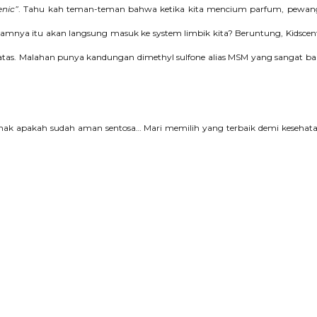
enic”
. Tahu kah teman-teman bahwa ketika kita mencium parfum, pewan
alamnya itu akan langsung masuk ke system limbik kita?
Beruntung, Kidscen
 atas. Malahan punya kandungan dimethyl sulfone alias MSM yang sangat ba
k-anak apakah sudah aman sentosa… Mari memilih yang terbaik demi kesehat