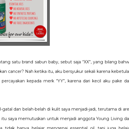
entang satu brand sabun baby, sebut saja “XX”, yang bilang bah
cancer? Nah ketika itu, aku bersyukur sekali karena kebetul
percayakan kepada merk “YY”, karena dari kecil aku pake d
gatal dan belah-belah di kulit saya menjadi-jadi, terutama di ar
elah itu saya memutuskan untuk menjadi anggota Young Living d
tidak hanya belajar mengenai essential oil, tapi juga belaj