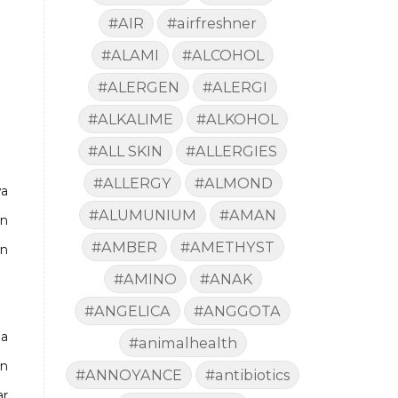
#AIR
#airfreshner
#ALAMI
#ALCOHOL
#ALERGEN
#ALERGI
#ALKALIME
#ALKOHOL
#ALL SKIN
#ALLERGIES
#ALLERGY
#ALMOND
wa
#ALUMUNIUM
#AMAN
an
#AMBER
#AMETHYST
an
#AMINO
#ANAK
#ANGELICA
#ANGGOTA
ea
#animalhealth
an
#ANNOYANCE
#antibiotics
ar