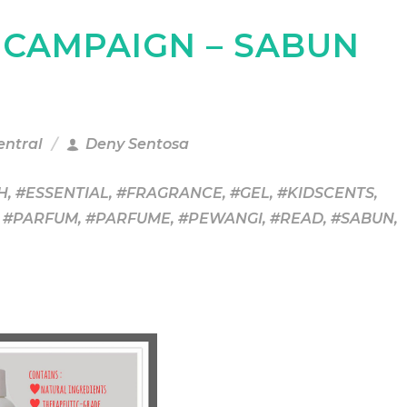
 CAMPAIGN – SABUN
entral
Deny Sentosa
H
,
#ESSENTIAL
,
#FRAGRANCE
,
#GEL
,
#KIDSCENTS
,
,
#PARFUM
,
#PARFUME
,
#PEWANGI
,
#READ
,
#SABUN
,