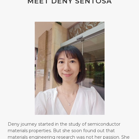
MEET DENY SENTOSA
#blendessentialoil
#bloomcollagen
#BLUE LACE AGATE
#BLUSH
#BODY
#BOGOR
#BOO
#BOREDOM
#BOSAN
#BOTOL
#BOTTLE
#BRAIN
#BRAIN FOG
#BRAIN POWER
#BRIGHTEN
#BROKEN
#BROWN
#BUAH
#BUILD
#BUKU
#BULAN
#BULAN HANTU
#BULANAN
#BUSINESS
#BUSTER
#CALM
Deny journey started in the study of semiconductor
#CALMING
#CANE
#CAP
#CAPEK
materials properties. But she soon found out that
materials engineering research was not her passion. She