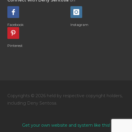
#DIARRHOEA
#DIET
#DIETARY
#diffuse
#DIFFUSER
#DIGESTIVE
Facebook
Instagram
#DIGIZE
#DILL
#DIMAKAN
#DIMINUM
#DINGIN
#DIRI
#DIRT
Pinterest
#DISH
#DISH SOAP
#DISTILASI
#DITELAN
#DIY
#DIYlaundry
#DIYPerfume
#DIYRECIPES
#DIYserum
#DO IT YOURSELF
Copyrights © 2026 held by respective copyright holders,
#DOKTER
#DOWNLINE
#DRAGON
including Deny Sentosa.
#DREAM
#DROP
#DRY
#DUMAI
#EASY TO USE
#eczema
#EDUKASI
Get your own website and system like this!
#edukasidiffuser
#edukasioil