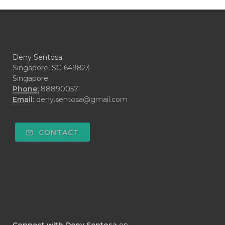
#CRAVING
#CREAM
#CUCI
#CYPRESS
#CYST
#DAILY
#DARAH
#DARK
#darkspot
Deny Sentosa
#DECAY
#DEEP RELIEF
#DEMAM
Singapore, SG 649823
Singapore
#DEMO
#DENTAROME
Phone:
88890057
Email:
deny.sentosa@gmail.com
#DEODORANT
#DEPLETION
#DEPOK
#DESERT
#DETAIL
CONTACT
#DETOKS
#DETOX
#DEW
#DEWASA
#DEWDROP
#DHA
#DI-GIZE
#DIAMOND
#DIAMOND RETREAT
#DIAPER
#DIAPERCREAM
#DIARE
Connect with Deny Sentosa
on