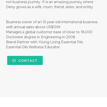
not business journey. It is an amazing journey where
#CISTUS
#CITRINE
#CITRONELLA
Deny grows as a wife, mum, friend, sister, and entity.
#CITRUS
#CLARITY
#CLEAN
#CLEANER
#CLEANING
#CLEANSER
Business owner of an 13-year-old international business
with annual sales above US$10M
#CLEAR
#CLOVE
#COCONUT OIL
Manages a global customer base of close to 18,000
Doctorate degree in Engineering in 2008
#COKLAT
#COLD
#collagen
Brand Partner with Young Living Essential Oils
Essential Oils Wellness Educator
#COLON
#COLOR
#COMBINATION
#COMFORTONE
#COMMUNITY
CONTACT
#COMPARISON
#COMPENSATION
#CONFIDENCE
#CONFINED
#CONTRACEPTIVE
#COOL
#COOL AZUL
#coolazul
#COPAIBA
#COWO
#CRADLECAP
#CRAMP