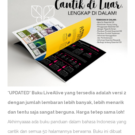
*UPDATED* Buku LiveAlive yang tersedia adalah versi 2
dengan jumlah lembaran lebih banyak, lebih menarik
dan tentu saja sangat berguna. Harga tetep sama loh!
Akhirnyaaaa ada buku panduan dalam bahasa Indonesia yang
cantik dan semua 50 halamannya berwarna. Buku ini dibuat