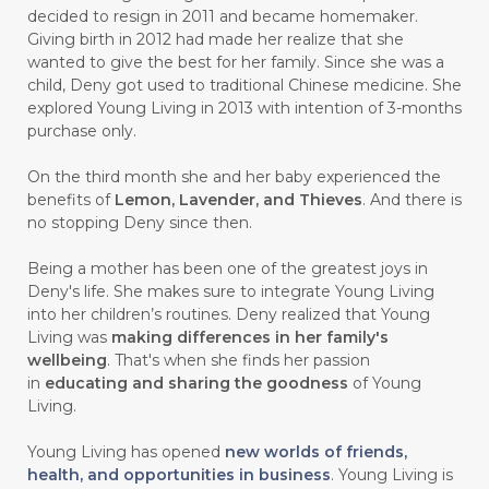
#carasehatalami
#CAREER
decided to resign in 2011 and became homemaker.
Giving birth in 2012 had made her realize that she
#CARROT SEED
#CARVACROL
wanted to give the best for her family. Since she was a
child, Deny got used to traditional Chinese medicine. She
#CARVONE
#CEDARWOOD
explored Young Living in 2013 with intention of 3-months
#CEGAH
#CERAH
#CHAMOMILE
purchase only.
#CHANGE
#CHARCOAL BAR SOAP
On the third month she and her baby experienced the
benefits of
Lemon, Lavender, and Thieves
. And there is
#CHELATION
#CHEMICAL
no stopping Deny since then.
#CHEMICALS
#CHEMISTRY
Being a mother has been one of the greatest joys in
Deny's life. She makes sure to integrate Young Living
#chemistryessentialoil
#CHILD
into her children’s routines. Deny realized that Young
#chitosan
#CHOCOLATE
Living was
making differences in her family's
wellbeing
. That's when she finds her passion
#CHOCOLESSENCE
#CHOLESTEROL
in
educating and sharing the goodness
of Young
Living.
#CINNAMINT
#CINNAMON
Young Living has opened
new worlds of friends,
#CINNAMON BARK
#CIRCULATION
health, and opportunities in business
. Young Living is