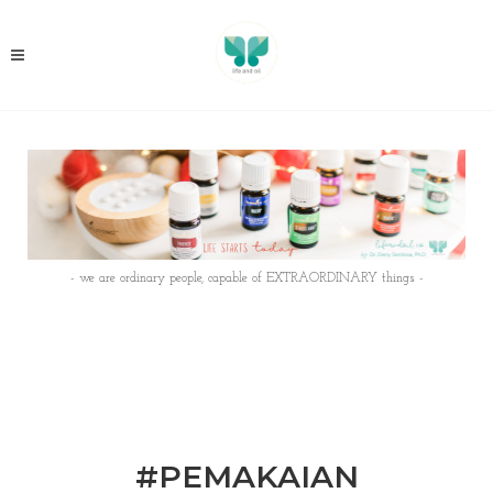
- we are ordinary people, capable of EXTRAORDINARY things -
#PEMAKAIAN