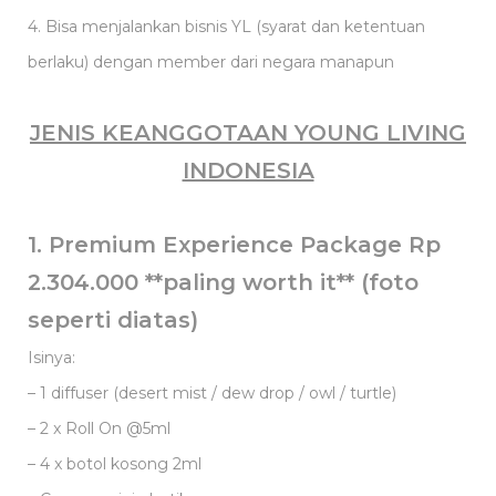
4. Bisa menjalankan bisnis YL (syarat dan ketentuan
berlaku) dengan member dari negara manapun
JENIS KEANGGOTAAN YOUNG LIVING
INDONESIA
1.
Premium Experience Package Rp
2.304.000 **paling worth it** (foto
seperti diatas)
Isinya:
– 1 diffuser (desert mist / dew drop / owl / turtle)
– 2 x Roll On @5ml
– 4 x botol kosong 2ml