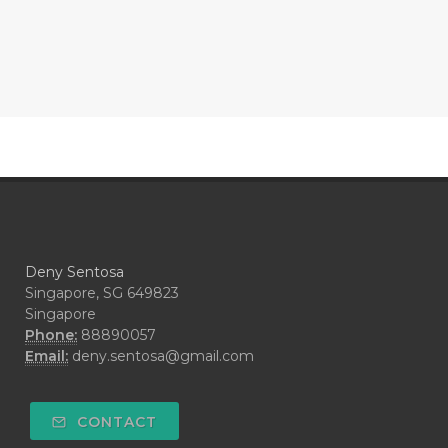
#CONFIDENCE
#CONFINED
#CONTRACEPTIVE
#COOL
#COOL AZUL
#coolazul
#COPAIBA
#COWO
#CRADLECAP
#CRAMP
#CRAVING
#CREAM
#CUCI
#CYPRESS
#CYST
#DAILY
#DARAH
#DARK
#darkspot
Deny Sentosa
#DECAY
#DEEP RELIEF
#DEMAM
Singapore, SG 649823
Singapore
#DEMO
#DENTAROME
Phone:
88890057
Email:
deny.sentosa@gmail.com
#DEODORANT
#DEPLETION
#DEPOK
#DESERT
#DETAIL
CONTACT
#DETOKS
#DETOX
#DEW