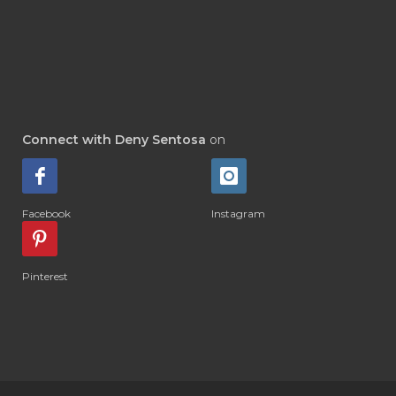
#DEWASA
#DEWDROP
#DHA
#DI-GIZE
#DIAMOND
#DIAMOND RETREAT
#DIAPER
#DIAPERCREAM
#DIARE
Connect with Deny Sentosa
on
#DIARRHOEA
#DIET
#DIETARY
#diffuse
#DIFFUSER
#DIGESTIVE
Facebook
Instagram
#DIGIZE
#DILL
#DIMAKAN
#DIMINUM
#DINGIN
#DIRI
#DIRT
Pinterest
#DISH
#DISH SOAP
#DISTILASI
#DITELAN
#DIY
#DIYlaundry
#DIYPerfume
#DIYRECIPES