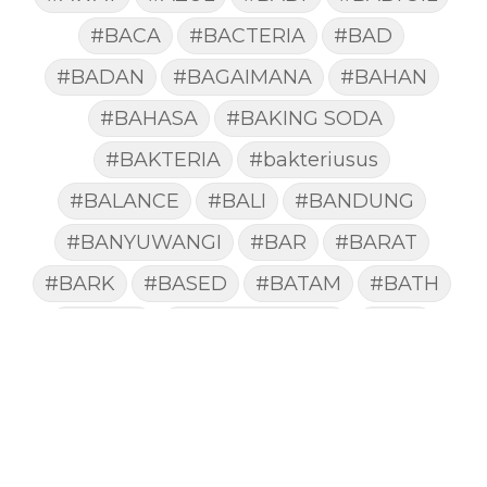
#BACA
#BACTERIA
#BAD
#BADAN
#BAGAIMANA
#BAHAN
#BAHASA
#BAKING SODA
#BAKTERIA
#bakteriusus
#BALANCE
#BALI
#BANDUNG
#BANYUWANGI
#BAR
#BARAT
#BARK
#BASED
#BATAM
#BATH
#BATUK
#batukberdahak
#BAU
#BAYI
#BEBAS
#BEDA
#BEKASI
#BELAJAR
#BELAKANG
#BELANJA
#BELIEF
#BELIEVE
#BENEFIT