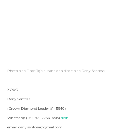
Photo oleh Fince Tejalaksana dan diedit oleh Deny Sentosa
XOXO
Deny Sentosa
(Crown Diamond Leader #1415910)
Whatsapp (+62-821-7734-4515)
disini
email: deny.sentosa@gmail.com