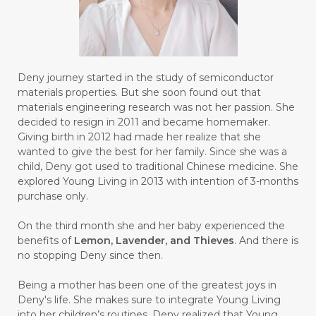
#BUILD
#BUKU
#BULAN
#BULAN HANTU
#BULANAN
#BUSINESS
#BUSTER
#CALM
Deny journey started in the study of semiconductor
#CALMING
#CANE
#CAP
#CAPEK
materials properties. But she soon found out that
materials engineering research was not her passion. She
#carasehatalami
#CAREER
decided to resign in 2011 and became homemaker.
Giving birth in 2012 had made her realize that she
#CARROT SEED
#CARVACROL
wanted to give the best for her family. Since she was a
child, Deny got used to traditional Chinese medicine. She
#CARVONE
#CEDARWOOD
explored Young Living in 2013 with intention of 3-months
#CEGAH
#CERAH
#CHAMOMILE
purchase only.
#CHANGE
#CHARCOAL BAR SOAP
On the third month she and her baby experienced the
benefits of
Lemon, Lavender, and Thieves
. And there is
#CHELATION
#CHEMICAL
no stopping Deny since then.
#CHEMICALS
#CHEMISTRY
Being a mother has been one of the greatest joys in
Deny's life. She makes sure to integrate Young Living
#chemistryessentialoil
#CHILD
into her children’s routines. Deny realized that Young