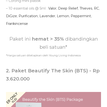
– Corong mini plastik
– 10 essential oils @ 5ml :
Valor
,
Deep Relief
,
Thieves
,
RC
,
DiGize
,
Purification
,
Lavender
,
Lemon
,
Peppermint
,
Frankincense
Paket ini
hemat > 35%
dibandingkan
beli satuan*
*Harga satuan ditetapkan oleh Young Living Indonesia
2. Paket Beautify The Skin (BTS) - Rp
3.620.000