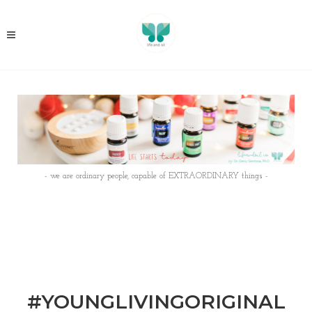
- we are ordinary people, capable of EXTRAORDINARY things -
#YOUNGLIVINGORIGINAL