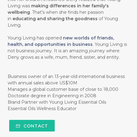
#chitosan
#CHOCOLATE
Living was
making differences in her family's
wellbeing
. That's when she finds her passion
#CHOCOLESSENCE
#CHOLESTEROL
in
educating and sharing the goodness
of Young
Living.
#CINNAMINT
#CINNAMON
Young Living has opened
new worlds of friends,
#CINNAMON BARK
#CIRCULATION
health, and opportunities in business
. Young Living is
not business journey. It is an amazing journey where
#CISTUS
#CITRINE
#CITRONELLA
Deny grows as a wife, mum, friend, sister, and entity.
#CITRUS
#CLARITY
#CLEAN
#CLEANER
#CLEANING
#CLEANSER
Business owner of an 13-year-old international business
with annual sales above US$10M
#CLEAR
#CLOVE
#COCONUT OIL
Manages a global customer base of close to 18,000
Doctorate degree in Engineering in 2008
#COKLAT
#COLD
#collagen
Brand Partner with Young Living Essential Oils
Essential Oils Wellness Educator
#COLON
#COLOR
#COMBINATION
#COMFORTONE
#COMMUNITY
CONTACT
#COMPARISON
#COMPENSATION