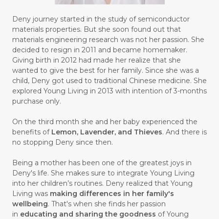
#BUSINESS
#BUSTER
#CALM
Deny journey started in the study of semiconductor
#CALMING
#CANE
#CAP
#CAPEK
materials properties. But she soon found out that
materials engineering research was not her passion. She
#carasehatalami
#CAREER
decided to resign in 2011 and became homemaker.
Giving birth in 2012 had made her realize that she
#CARROT SEED
#CARVACROL
wanted to give the best for her family. Since she was a
child, Deny got used to traditional Chinese medicine. She
#CARVONE
#CEDARWOOD
explored Young Living in 2013 with intention of 3-months
#CEGAH
#CERAH
#CHAMOMILE
purchase only.
#CHANGE
#CHARCOAL BAR SOAP
On the third month she and her baby experienced the
benefits of
Lemon, Lavender, and Thieves
. And there is
#CHELATION
#CHEMICAL
no stopping Deny since then.
#CHEMICALS
#CHEMISTRY
Being a mother has been one of the greatest joys in
Deny's life. She makes sure to integrate Young Living
#chemistryessentialoil
#CHILD
into her children’s routines. Deny realized that Young
#chitosan
#CHOCOLATE
Living was
making differences in her family's
wellbeing
. That's when she finds her passion
#CHOCOLESSENCE
#CHOLESTEROL
in
educating and sharing the goodness
of Young