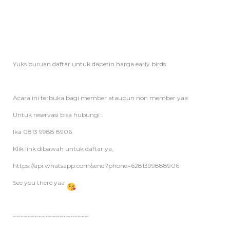
Yuks buruan daftar untuk dapetin harga early birds.
Acara ini terbuka bagi member ataupun non member yaa.
Untuk reservasi bisa hubungi :
Ika 0813 9988 8906
Klik link dibawah untuk daftar ya,
https://api.whatsapp.com/send?phone=6281399888906
See you there yaa
~~~~~~~~~~~~~~~~~~~~~