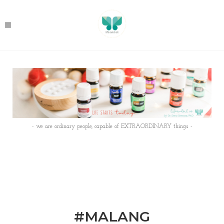
- we are ordinary people, capable of EXTRAORDINARY things -
#MALANG