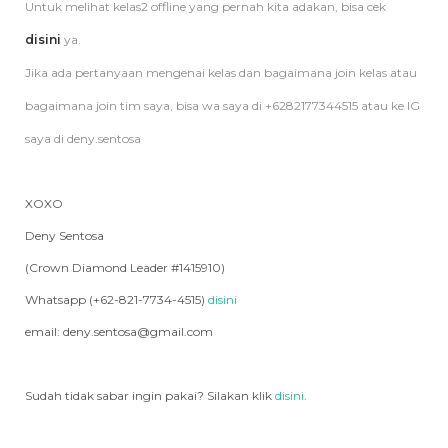
Untuk melihat kelas2 offline yang pernah kita adakan, bisa cek
disini
ya.
Jika ada pertanyaan mengenai kelas dan bagaimana join kelas atau
bagaimana join tim saya, bisa wa saya di +6282177344515 atau ke IG
saya di deny.sentosa
XOXO
Deny Sentosa
(Crown Diamond Leader #1415910)
Whatsapp (+62-821-7734-4515)
disini
email: deny.sentosa@gmail.com
Sudah tidak sabar ingin pakai? Silakan klik
disini
.