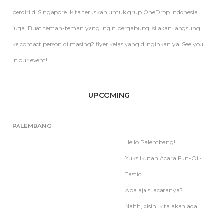
berdiri di Singapore. Kita teruskan untuk grup OneDrop Indonesia
juga. Buat teman-teman yang ingin bergabung, silakan langsung
ke contact person di masing2 flyer kelas yang diinginkan ya. See you
in our event!!
UPCOMING
PALEMBANG
Hello Palembang!
Yuks ikutan Acara Fun-Oil-
Tastic!
Apa aja si acaranya?
Nahh, disini kita akan ada