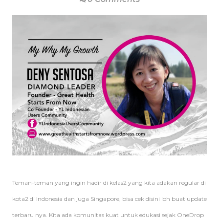
Teman-teman yang ingin hadir di kelas2 yang kita adakan regular di
kota2 di Indonesia dan juga Singapore, bisa cek disini loh buat update
terbaru nya. Kita ada komunitas kuat untuk edukasi sejak OneDrop