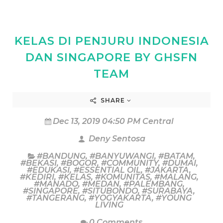
KELAS DI PENJURU INDONESIA
DAN SINGAPORE BY GHSFN
TEAM
SHARE
Dec 13, 2019 04:50 PM Central
Deny Sentosa
#BANDUNG
,
#BANYUWANGI
,
#BATAM
,
#BEKASI
,
#BOGOR
,
#COMMUNITY
,
#DUMAI
,
#EDUKASI
,
#ESSENTIAL OIL
,
#JAKARTA
,
#KEDIRI
,
#KELAS
,
#KOMUNITAS
,
#MALANG
,
#MANADO
,
#MEDAN
,
#PALEMBANG
,
#SINGAPORE
,
#SITUBONDO
,
#SURABAYA
,
#TANGERANG
,
#YOGYAKARTA
,
#YOUNG
LIVING
0 Comments