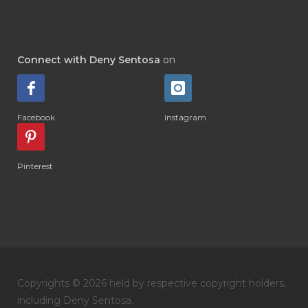
#DI-GIZE
#DIAMOND
#DIAMOND RETREAT
#DIAPER
#DIAPERCREAM
#DIARE
Connect with Deny Sentosa
on
#DIARRHOEA
#DIET
#DIETARY
#diffuse
#DIFFUSER
#DIGESTIVE
Facebook
Instagram
#DIGIZE
#DILL
#DIMAKAN
#DIMINUM
#DINGIN
#DIRI
#DIRT
Pinterest
#DISH
#DISH SOAP
#DISTILASI
#DITELAN
#DIY
#DIYlaundry
#DIYPerfume
#DIYRECIPES
#DIYserum
#DO IT YOURSELF
Copyrights © 2026 held by respective copyright holders,
#DOKTER
#DOWNLINE
#DRAGON
including Deny Sentosa.