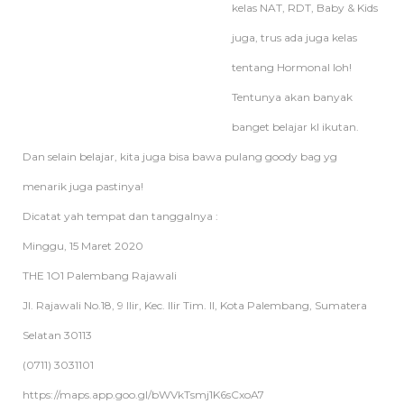
kelas NAT, RDT, Baby & Kids
juga, trus ada juga kelas
tentang Hormonal loh!
Tentunya akan banyak
banget belajar kl ikutan.
Dan selain belajar, kita juga bisa bawa pulang goody bag yg
menarik juga pastinya!
Dicatat yah tempat dan tanggalnya :
Minggu, 15 Maret 2020
THE 1O1 Palembang Rajawali
Jl. Rajawali No.18, 9 Ilir, Kec. Ilir Tim. II, Kota Palembang, Sumatera
Selatan 30113
(0711) 3031101
https://maps.app.goo.gl/bWVkTsmj1K6sCxoA7