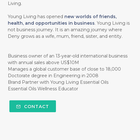
Living.
#CINNAMINT
#CINNAMON
Young Living has opened
new worlds of friends,
#CINNAMON BARK
#CIRCULATION
health, and opportunities in business
. Young Living is
not business journey. It is an amazing journey where
#CISTUS
#CITRINE
#CITRONELLA
Deny grows as a wife, mum, friend, sister, and entity.
#CITRUS
#CLARITY
#CLEAN
#CLEANER
#CLEANING
#CLEANSER
Business owner of an 13-year-old international business
with annual sales above US$10M
#CLEAR
#CLOVE
#COCONUT OIL
Manages a global customer base of close to 18,000
Doctorate degree in Engineering in 2008
#COKLAT
#COLD
#collagen
Brand Partner with Young Living Essential Oils
Essential Oils Wellness Educator
#COLON
#COLOR
#COMBINATION
#COMFORTONE
#COMMUNITY
CONTACT
#COMPARISON
#COMPENSATION
#CONFIDENCE
#CONFINED
#CONTRACEPTIVE
#COOL