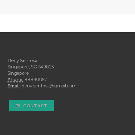
#COOL AZUL
#coolazul
#COPAIBA
#COWO
#CRADLECAP
#CRAMP
#CRAVING
#CREAM
#CUCI
#CYPRESS
#CYST
#DAILY
#DARAH
#DARK
#darkspot
Deny Sentosa
#DECAY
#DEEP RELIEF
#DEMAM
Singapore, SG 649823
Singapore
#DEMO
#DENTAROME
Phone:
88890057
Email:
deny.sentosa@gmail.com
#DEODORANT
#DEPLETION
#DEPOK
#DESERT
#DETAIL
CONTACT
#DETOKS
#DETOX
#DEW
#DEWASA
#DEWDROP
#DHA