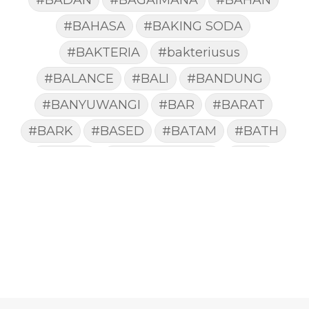
#BAHASA
#BAKING SODA
#BAKTERIA
#bakteriusus
#BALANCE
#BALI
#BANDUNG
#BANYUWANGI
#BAR
#BARAT
#BARK
#BASED
#BATAM
#BATH
#BATUK
#batukberdahak
#BAU
#BAYI
#BEBAS
#BEDA
#BEKASI
#BELAJAR
#BELAKANG
#BELANJA
#BELIEF
#BELIEVE
#BENEFIT
#BERAT
#BERBUSA
#BERGABUNG
#BERLIBUR
#BERMINYAK
#BERSIH