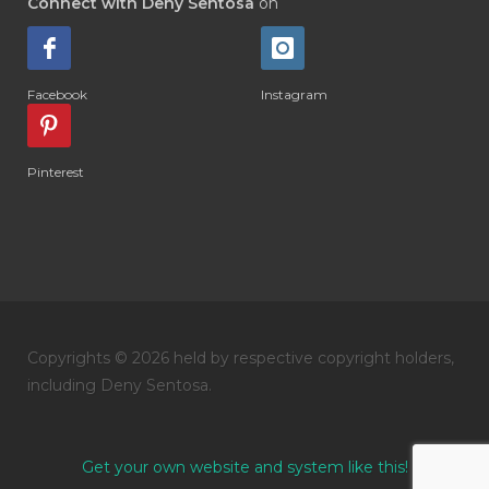
Connect with Deny Sentosa
on
#DIARRHOEA
#DIET
#DIETARY
#diffuse
#DIFFUSER
#DIGESTIVE
Facebook
Instagram
#DIGIZE
#DILL
#DIMAKAN
#DIMINUM
#DINGIN
#DIRI
#DIRT
Pinterest
#DISH
#DISH SOAP
#DISTILASI
#DITELAN
#DIY
#DIYlaundry
#DIYPerfume
#DIYRECIPES
#DIYserum
#DO IT YOURSELF
Copyrights © 2026 held by respective copyright holders,
#DOKTER
#DOWNLINE
#DRAGON
including Deny Sentosa.
#DREAM
#DROP
#DRY
#DUMAI
#EASY TO USE
#eczema
#EDUKASI
Get your own website and system like this!