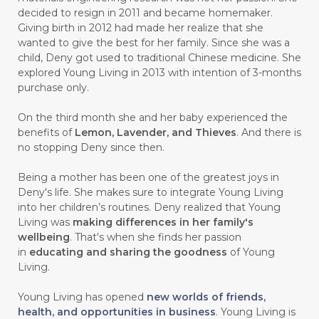
#carasehatalami
#CAREER
decided to resign in 2011 and became homemaker.
Giving birth in 2012 had made her realize that she
#CARROT SEED
#CARVACROL
wanted to give the best for her family. Since she was a
child, Deny got used to traditional Chinese medicine. She
#CARVONE
#CEDARWOOD
explored Young Living in 2013 with intention of 3-months
#CEGAH
#CERAH
#CHAMOMILE
purchase only.
#CHANGE
#CHARCOAL BAR SOAP
On the third month she and her baby experienced the
benefits of
Lemon, Lavender, and Thieves
. And there is
#CHELATION
#CHEMICAL
no stopping Deny since then.
#CHEMICALS
#CHEMISTRY
Being a mother has been one of the greatest joys in
Deny's life. She makes sure to integrate Young Living
#chemistryessentialoil
#CHILD
into her children’s routines. Deny realized that Young
#chitosan
#CHOCOLATE
Living was
making differences in her family's
wellbeing
. That's when she finds her passion
#CHOCOLESSENCE
#CHOLESTEROL
in
educating and sharing the goodness
of Young
Living.
#CINNAMINT
#CINNAMON
Young Living has opened
new worlds of friends,
#CINNAMON BARK
#CIRCULATION
health, and opportunities in business
. Young Living is