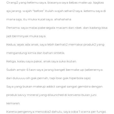
Orang2 yang ketemu saya, biasanya saya bebas make up. lipgloss
aja jarang. wajah “before” itulah wajah sehari2 saya. ketemu saya di
mana saja, itu muka kucel saya. ahahahaha
Pertama: saya malas pake segala macam dan ribet. dan kadang bisa
jadi berminyak muka saya
Kedua, sejak ada anak, saya lebih berhati2 memakai produk2 yang
mengandung kimia dan bahan sintetik.
Ketiga, kalau saya pakai, anak saya suka ikutan.
Sudah ampir 6 taon saya jarang banget bermake up (sebenernya
dari duluuuu sih gak pernah, tapi biar gak hiperbola saja)
Saya yang bukan makeup addict sangat sangat gembira dengan
produk savvy mineral yang dilaunched di konvensi bulan juni
kemaren.
Karena pengennya mencoba2 dahulu, saya coba 1 warna per fungsi.