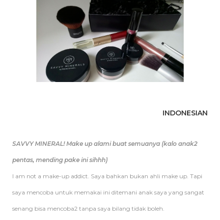
INDONESIAN
SAVVY MINERAL! Make up alami buat semuanya (kalo anak2
pentas, mending pake ini sihhh)
I am not a make-up addict. Saya bahkan bukan ahli make up. Tapi
saya mencoba untuk memakai ini ditemani anak saya yang sangat
senang bisa mencoba2 tanpa saya bilang tidak boleh.