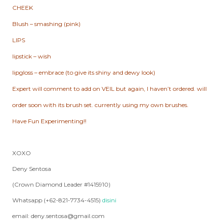
CHEEK
Blush – smashing (pink)
LIPS
lipstick – wish
lipgloss – embrace (to give its shiny and dewy look)
Expert will comment to add on VEIL but again, I haven’t ordered. will
order soon with its brush set. currently using my own brushes.
Have Fun Experimenting!!
XOXO
Deny Sentosa
(Crown Diamond Leader #1415910)
Whatsapp (+62-821-7734-4515)
disini
email: deny.sentosa@gmail.com