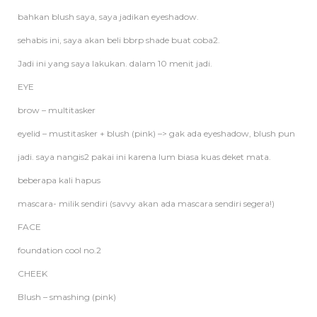
bahkan blush saya, saya jadikan eyeshadow.
sehabis ini, saya akan beli bbrp shade buat coba2.
Jadi ini yang saya lakukan. dalam 10 menit jadi.
EYE
brow – multitasker
eyelid – mustitasker + blush (pink) –> gak ada eyeshadow, blush pun
jadi. saya nangis2 pakai ini karena lum biasa kuas deket mata.
beberapa kali hapus
mascara- milik sendiri (savvy akan ada mascara sendiri segera!)
FACE
foundation cool no.2
CHEEK
Blush – smashing (pink)