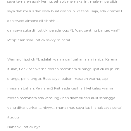
saya kemaren agak kering. sehabis memakai ini, malemnya bibir
saya dah mulus dan enak buat disentuh. Ya tentu saja, ada vitamin E
dan sweet almond oil sihhhh….
dan saya suka di lipsticknya ada logo YL *gak penting banget yaa!*
Penjelasan soal lipstick savvy mineral
————————————————-
Warna di lipstick YL adalah warna dari bahan alami mica. Karena
itulah, tidak ada warna merah membara di range lipstick ini (nude,
orange, pink, ungu). Buat saya, bukan masalah warna, tapi
masalah bahan. Kemaren2 Faith ada kasih artikel kalau warna
merah membara ada kemungkinan diambil dari kulit serangga
yang dihancurkan…. hiyyy…. mana mau saya kasih anak saya pakai
ituuuu
Bahan2 lipstick nya: