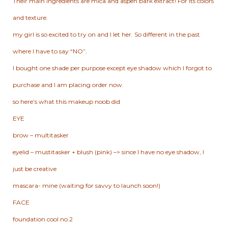
Their main ingredients are mica and aspen bark extract! For
its colors
and texture.
my girl is so excited to try on and I let her. So different in the past
where I have to say “NO”.
I bought one shade per purpose except eye shadow which I forgot to
purchase and I am placing order now.
so here’s what this makeup noob did
EYE
brow – multitasker
eyelid – mustitasker + blush (pink) –> since I have no eye shadow, I
just be creative
mascara- mine (waiting for savvy to launch soon!)
FACE
foundation cool no.2