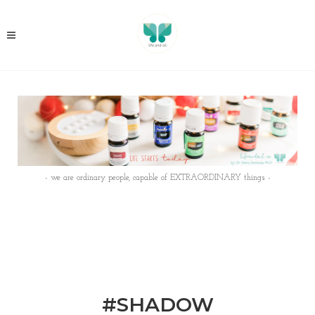
- we are ordinary people, capable of EXTRAORDINARY things -
#SHADOW