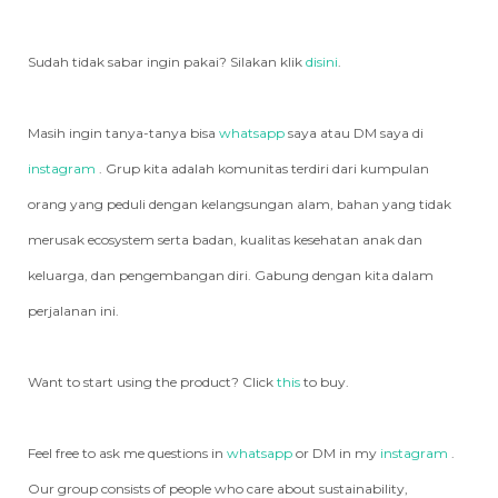
Sudah tidak sabar ingin pakai? Silakan klik
disini
.
Masih ingin tanya-tanya bisa
whatsapp
saya atau DM saya di
instagram
. Grup kita adalah komunitas terdiri dari kumpulan
orang yang peduli dengan kelangsungan alam, bahan yang tidak
merusak ecosystem serta badan, kualitas kesehatan anak dan
keluarga, dan pengembangan diri. Gabung dengan kita dalam
perjalanan ini.
Want to start using the product? Click
this
to buy.
Feel free to ask me questions in
whatsapp
or DM in my
instagram
.
Our group consists of people who care about sustainability,