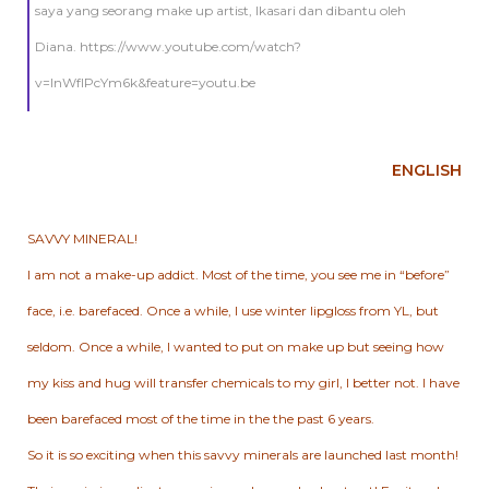
saya yang seorang make up artist, Ikasari dan dibantu oleh
Diana. https://www.youtube.com/watch?
v=lnWfIPcYm6k&feature=youtu.be
ENGLISH
SAVVY MINERAL!
I am not a make-up addict. Most of the time, you see me in “before”
face, i.e. barefaced. Once a while, I use winter lipgloss from YL, but
seldom. Once a while, I wanted to put on make up but seeing how
my kiss and hug will transfer chemicals to my girl, I better not. I have
been barefaced most of the time in the the past 6 years.
So it is so exciting when this savvy minerals are launched last month!