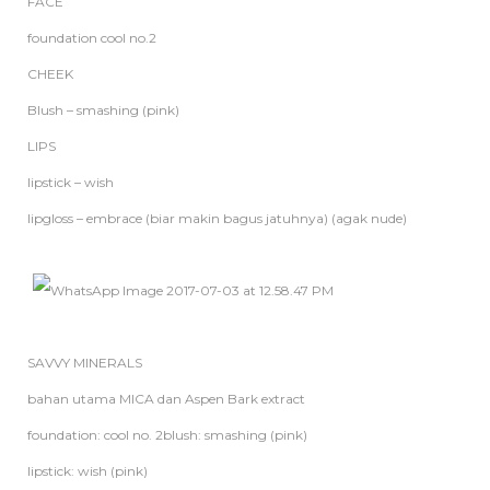
FACE
foundation cool no.2
CHEEK
Blush – smashing (pink)
LIPS
lipstick – wish
lipgloss – embrace (biar makin bagus jatuhnya) (agak nude)
SAVVY MINERALS
bahan utama MICA dan Aspen Bark extract
foundation: cool no. 2
blush: smashing (pink)
lipstick: wish (pink)