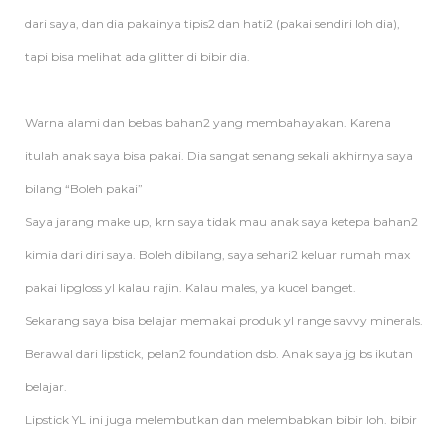
dari saya, dan dia pakainya tipis2 dan hati2 (pakai sendiri loh dia),
tapi bisa melihat ada glitter di bibir dia.
Warna alami dan bebas bahan2 yang membahayakan. Karena
itulah anak saya bisa pakai. Dia sangat senang sekali akhirnya saya
bilang “Boleh pakai”
Saya jarang make up, krn saya tidak mau anak saya ketepa bahan2
kimia dari diri saya. Boleh dibilang, saya sehari2 keluar rumah max
pakai lipgloss yl kalau rajin. Kalau males, ya kucel banget.
Sekarang saya bisa belajar memakai produk yl range savvy minerals.
Berawal dari lipstick, pelan2 foundation dsb. Anak saya jg bs ikutan
belajar.
Lipstick YL ini juga melembutkan dan melembabkan bibir loh. bibir