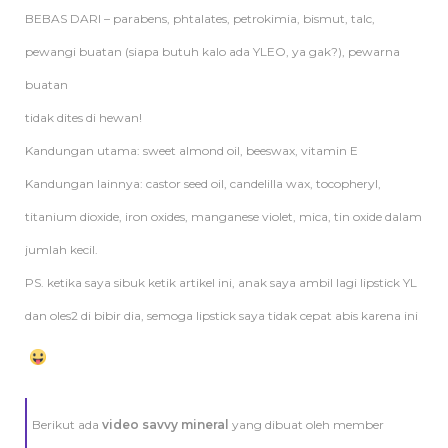
BEBAS DARI – parabens, phtalates, petrokimia, bismut, talc,
pewangi buatan (siapa butuh kalo ada YLEO, ya gak?), pewarna
buatan
tidak dites di hewan!
Kandungan utama: sweet almond oil, beeswax, vitamin E
Kandungan lainnya: castor seed oil, candelilla wax, tocopheryl,
titanium dioxide, iron oxides, manganese violet, mica, tin oxide dalam
jumlah kecil.
PS. ketika saya sibuk ketik artikel ini, anak saya ambil lagi lipstick YL
dan oles2 di bibir dia, semoga lipstick saya tidak cepat abis karena ini
Berikut ada
video savvy mineral
yang dibuat oleh member