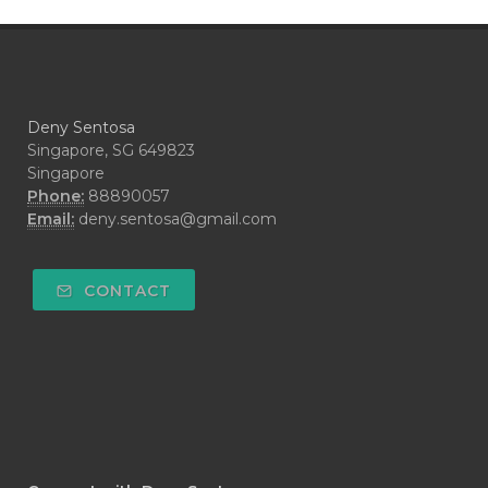
#CRAVING
#CREAM
#CUCI
#CYPRESS
#CYST
#DAILY
#DARAH
#DARK
#darkspot
Deny Sentosa
#DECAY
#DEEP RELIEF
#DEMAM
Singapore, SG 649823
Singapore
#DEMO
#DENTAROME
Phone:
88890057
Email:
deny.sentosa@gmail.com
#DEODORANT
#DEPLETION
#DEPOK
#DESERT
#DETAIL
CONTACT
#DETOKS
#DETOX
#DEW
#DEWASA
#DEWDROP
#DHA
#DI-GIZE
#DIAMOND
#DIAMOND RETREAT
#DIAPER
#DIAPERCREAM
#DIARE