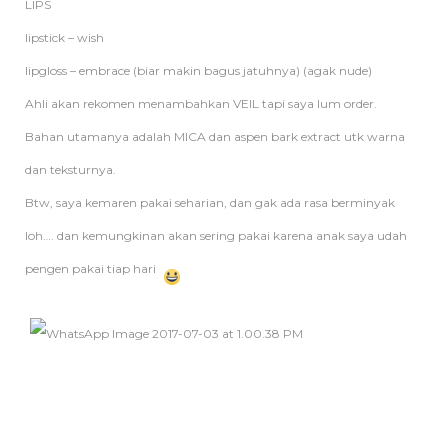
LIPS
lipstick – wish
lipgloss – embrace (biar makin bagus jatuhnya) (agak nude)
Ahli akan rekomen menambahkan VEIL tapi saya lum order.
Bahan utamanya adalah MICA dan aspen bark extract utk warna
dan teksturnya.
Btw, saya kemaren pakai seharian, dan gak ada rasa berminyak
loh…. dan kemungkinan akan sering pakai karena anak saya udah
pengen pakai tiap hari