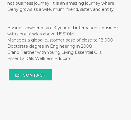
not business journey. It is an amazing journey where
#CISTUS
#CITRINE
#CITRONELLA
Deny grows as a wife, mum, friend, sister, and entity.
#CITRUS
#CLARITY
#CLEAN
#CLEANER
#CLEANING
#CLEANSER
Business owner of an 13-year-old international business
with annual sales above US$10M
#CLEAR
#CLOVE
#COCONUT OIL
Manages a global customer base of close to 18,000
Doctorate degree in Engineering in 2008
#COKLAT
#COLD
#collagen
Brand Partner with Young Living Essential Oils
Essential Oils Wellness Educator
#COLON
#COLOR
#COMBINATION
#COMFORTONE
#COMMUNITY
CONTACT
#COMPARISON
#COMPENSATION
#CONFIDENCE
#CONFINED
#CONTRACEPTIVE
#COOL
#COOL AZUL
#coolazul
#COPAIBA
#COWO
#CRADLECAP
#CRAMP