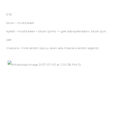
EYE
brow – multitasker
eyelid – mustitasker + blush (pink) –> gak ada eyeshadow, blush pun
jadi
mascara- milik sendiri (savvy akan ada mascara sendiri segera!)