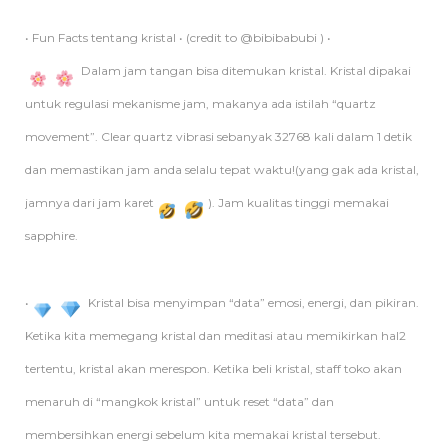
• Fun Facts tentang kristal • (credit to @bibibabubi ) •
Dalam jam tangan bisa ditemukan kristal. Kristal dipakai
untuk regulasi mekanisme jam, makanya ada istilah “quartz
movement”. Clear quartz vibrasi sebanyak 32768 kali dalam 1 detik
dan memastikan jam anda selalu tepat waktu!(yang gak ada kristal,
jamnya dari jam karet
). Jam kualitas tinggi memakai
sapphire.
•
Kristal bisa menyimpan “data” emosi, energi, dan pikiran.
Ketika kita memegang kristal dan meditasi atau memikirkan hal2
tertentu, kristal akan merespon. Ketika beli kristal, staff toko akan
menaruh di “mangkok kristal” untuk reset “data” dan
membersihkan energi sebelum kita memakai kristal tersebut.