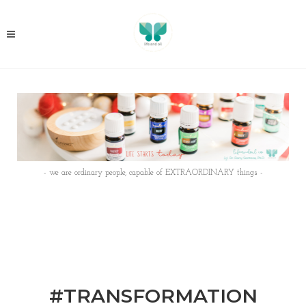
- we are ordinary people, capable of EXTRAORDINARY things -
#TRANSFORMATION