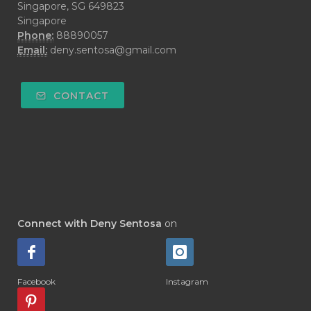
#DECAY
#DEEP RELIEF
#DEMAM
Singapore, SG 649823
Singapore
#DEMO
#DENTAROME
Phone:
88890057
Email:
deny.sentosa@gmail.com
#DEODORANT
#DEPLETION
#DEPOK
#DESERT
#DETAIL
CONTACT
#DETOKS
#DETOX
#DEW
#DEWASA
#DEWDROP
#DHA
#DI-GIZE
#DIAMOND
#DIAMOND RETREAT
#DIAPER
#DIAPERCREAM
#DIARE
Connect with Deny Sentosa
on
#DIARRHOEA
#DIET
#DIETARY
#diffuse
#DIFFUSER
#DIGESTIVE
Facebook
Instagram
#DIGIZE
#DILL
#DIMAKAN