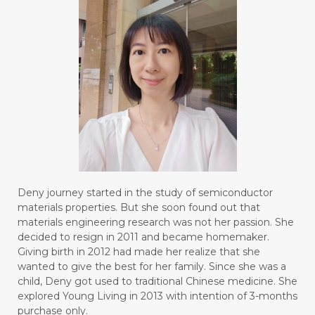
#BOREDOM
#BOSAN
#BOTOL
#BOTTLE
#BRAIN
#BRAIN FOG
#BRAIN POWER
#BRIGHTEN
#BROKEN
#BROWN
#BUAH
#BUILD
#BUKU
#BULAN
#BULAN HANTU
#BULANAN
#BUSINESS
#BUSTER
#CALM
Deny journey started in the study of semiconductor
#CALMING
#CANE
#CAP
#CAPEK
materials properties. But she soon found out that
materials engineering research was not her passion. She
#carasehatalami
#CAREER
decided to resign in 2011 and became homemaker.
Giving birth in 2012 had made her realize that she
#CARROT SEED
#CARVACROL
wanted to give the best for her family. Since she was a
child, Deny got used to traditional Chinese medicine. She
#CARVONE
#CEDARWOOD
explored Young Living in 2013 with intention of 3-months
#CEGAH
#CERAH
#CHAMOMILE
purchase only.