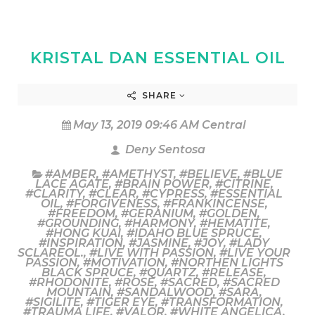
KRISTAL DAN ESSENTIAL OIL
SHARE
May 13, 2019 09:46 AM Central
Deny Sentosa
#AMBER
,
#AMETHYST
,
#BELIEVE
,
#BLUE
LACE AGATE
,
#BRAIN POWER
,
#CITRINE
,
#CLARITY
,
#CLEAR
,
#CYPRESS
,
#ESSENTIAL
OIL
,
#FORGIVENESS
,
#FRANKINCENSE
,
#FREEDOM
,
#GERANIUM
,
#GOLDEN
,
#GROUNDING
,
#HARMONY
,
#HEMATITE
,
#HONG KUAI
,
#IDAHO BLUE SPRUCE
,
#INSPIRATION
,
#JASMINE
,
#JOY
,
#LADY
SCLAREOL.
,
#LIVE WITH PASSION
,
#LIVE YOUR
PASSION
,
#MOTIVATION
,
#NORTHEN LIGHTS
BLACK SPRUCE
,
#QUARTZ
,
#RELEASE
,
#RHODONITE
,
#ROSE
,
#SACRED
,
#SACRED
MOUNTAIN
,
#SANDALWOOD
,
#SARA
,
#SIGILITE
,
#TIGER EYE
,
#TRANSFORMATION
,
#TRAUMA LIFE
,
#VALOR
,
#WHITE ANGELICA
,