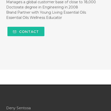
#CLEAR
#CLOVE
#COCONUT OIL
Manages a global customer base of close to 18,000
Doctorate degree in Engineering in 2008
#COKLAT
#COLD
#collagen
Brand Partner with Young Living Essential Oils
Essential Oils Wellness Educator
#COLON
#COLOR
#COMBINATION
#COMFORTONE
#COMMUNITY
CONTACT
#COMPARISON
#COMPENSATION
#CONFIDENCE
#CONFINED
#CONTRACEPTIVE
#COOL
#COOL AZUL
#coolazul
#COPAIBA
#COWO
#CRADLECAP
#CRAMP
#CRAVING
#CREAM
#CUCI
#CYPRESS
#CYST
#DAILY
#DARAH
#DARK
#darkspot
Deny Sentosa