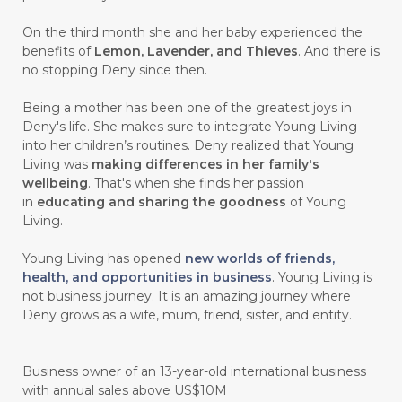
#CHANGE
#CHARCOAL BAR SOAP
On the third month she and her baby experienced the
benefits of
Lemon, Lavender, and Thieves
. And there is
#CHELATION
#CHEMICAL
no stopping Deny since then.
#CHEMICALS
#CHEMISTRY
Being a mother has been one of the greatest joys in
Deny's life. She makes sure to integrate Young Living
#chemistryessentialoil
#CHILD
into her children’s routines. Deny realized that Young
#chitosan
#CHOCOLATE
Living was
making differences in her family's
wellbeing
. That's when she finds her passion
#CHOCOLESSENCE
#CHOLESTEROL
in
educating and sharing the goodness
of Young
Living.
#CINNAMINT
#CINNAMON
Young Living has opened
new worlds of friends,
#CINNAMON BARK
#CIRCULATION
health, and opportunities in business
. Young Living is
not business journey. It is an amazing journey where
#CISTUS
#CITRINE
#CITRONELLA
Deny grows as a wife, mum, friend, sister, and entity.
#CITRUS
#CLARITY
#CLEAN
#CLEANER
#CLEANING
#CLEANSER
Business owner of an 13-year-old international business
with annual sales above US$10M