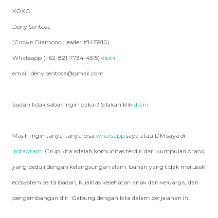
XOXO
Deny Sentosa
(Crown Diamond Leader #1415910)
Whatsapp (+62-821-7734-4515)
disini
email: deny.sentosa@gmail.com
Sudah tidak sabar ingin pakai? Silakan klik
disini
.
Masih ingin tanya-tanya bisa
whatsapp
saya atau DM saya di
instagram
. Grup kita adalah komunitas terdiri dari kumpulan orang
yang peduli dengan kelangsungan alam, bahan yang tidak merusak
ecosystem serta badan, kualitas kesehatan anak dan keluarga, dan
pengembangan diri. Gabung dengan kita dalam perjalanan ini.