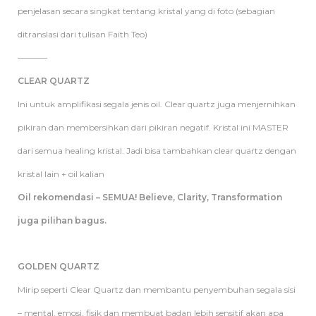
penjelasan secara singkat tentang kristal yang di foto (sebagian
ditranslasi dari tulisan Faith Teo)
———–
CLEAR QUARTZ
Ini untuk amplifikasi segala jenis oil. Clear quartz juga menjernihkan
pikiran dan membersihkan dari pikiran negatif. Kristal ini MASTER
dari semua healing kristal. Jadi bisa tambahkan clear quartz dengan
kristal lain + oil kalian
Oil rekomendasi – SEMUA! Believe, Clarity, Transformation
juga pilihan bagus.
GOLDEN QUARTZ
Mirip seperti Clear Quartz dan membantu penyembuhan segala sisi
– mental, emosi, fisik dan membuat badan lebih sensitif akan apa