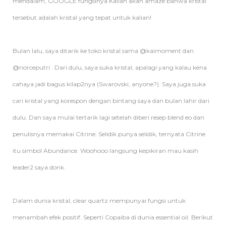
mendalam, GOOGLE fungsinya Kalian akan amaze bahwa kristal
tersebut adalah kristal yang tepat untuk kalian!
Bulan lalu, saya ditarik ke toko kristal sama @kaimoment dan
@norceputri . Dari dulu, saya suka kristal, apalagi yang kalau kena
cahaya jadi bagus kilap2nya (Swarovski, anyone?). Saya juga suka
cari kristal yang korespon dengan bintang saya dan bulan lahir dari
dulu. Dan saya mulai tertarik lagi setelah diberi resep blend eo dan
penulisnya memakai Citrine. Selidik punya selidik, ternyata Citrine
itu simbol Abundance. Woohooo langsung kepikiran mau kasih
leader2 saya donk.
Dalam dunia kristal, clear quartz mempunyai fungsi untuk
menambah efek positif. Seperti Copaiba di dunia essential oil. Berikut