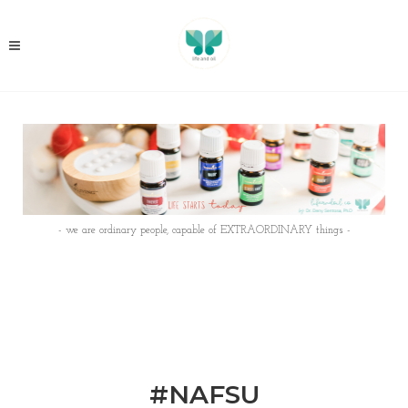
- we are ordinary people, capable of EXTRAORDINARY things -
#NAFSU