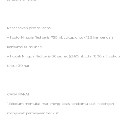
Rencanakan pembelianmu :
– 1 botol Ningxia Red berisi 750ml, cukup untuk 12.5 hari dengan
konsumsi 60ml /hari
– 1 kotak Ningxia Red berisi 30 sachet (@60ml, total 1800ml), cukup
untuk 30 hari
CARA PAKAI:
1.Sebelum memulai, mari meng-asses kondisimu saat ini dengan
menjawab pertanyaan berikut: