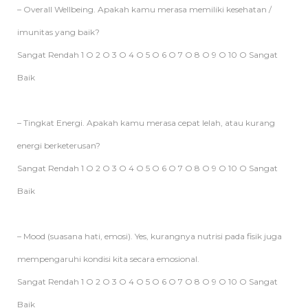
– Overall Wellbeing. Apakah kamu merasa memiliki kesehatan /
imunitas yang baik?
Sangat Rendah 1 O 2 O 3 O 4 O 5 O 6 O 7 O 8 O 9 O 10 O Sangat
Baik
– Tingkat Energi. Apakah kamu merasa cepat lelah, atau kurang
energi berketerusan?
Sangat Rendah 1 O 2 O 3 O 4 O 5 O 6 O 7 O 8 O 9 O 10 O Sangat
Baik
– Mood (suasana hati, emosi). Yes, kurangnya nutrisi pada fisik juga
mempengaruhi kondisi kita secara emosional.
Sangat Rendah 1 O 2 O 3 O 4 O 5 O 6 O 7 O 8 O 9 O 10 O Sangat
Baik