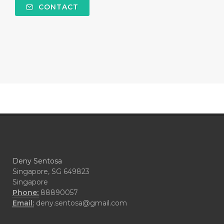
#COMFORTONE
#COMMUNITY
CONTACT
#COMPARISON
#COMPENSATION
#CONFIDENCE
#CONFINED
#CONTRACEPTIVE
#COOL
#COOL AZUL
#coolazul
#COPAIBA
#COWO
#CRADLECAP
#CRAMP
#CRAVING
#CREAM
#CUCI
#CYPRESS
#CYST
#DAILY
#DARAH
#DARK
#darkspot
Deny Sentosa
#DECAY
#DEEP RELIEF
#DEMAM
Singapore, SG 649823
Singapore
#DEMO
#DENTAROME
Phone:
88890057
Email:
deny.sentosa@gmail.com
#DEODORANT
#DEPLETION