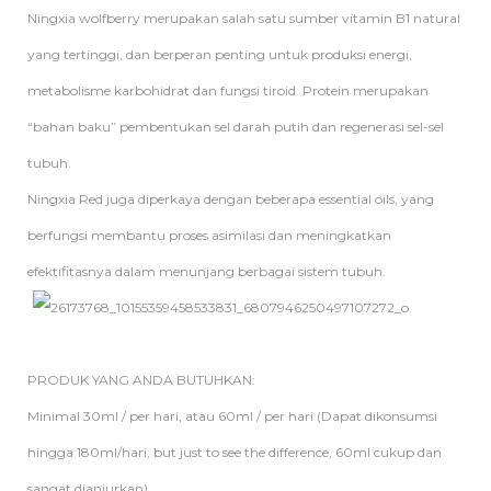
Ningxia wolfberry merupakan salah satu sumber vitamin B1 natural
yang tertinggi, dan berperan penting untuk produksi energi,
metabolisme karbohidrat dan fungsi tiroid. Protein merupakan
“bahan baku” pembentukan sel darah putih dan regenerasi sel-sel
tubuh.
Ningxia Red juga diperkaya dengan beberapa essential oils, yang
berfungsi membantu proses asimilasi dan meningkatkan
efektifitasnya dalam menunjang berbagai sistem tubuh.
PRODUK YANG ANDA BUTUHKAN:
Minimal 30ml / per hari, atau 60ml / per hari (Dapat dikonsumsi
hingga 180ml/hari, but just to see the difference, 60ml cukup dan
sangat dianjurkan).