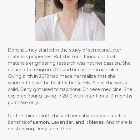
#BROKEN
#BROWN
#BUAH
#BUILD
#BUKU
#BULAN
#BULAN HANTU
#BULANAN
#BUSINESS
#BUSTER
#CALM
Deny journey started in the study of semiconductor
#CALMING
#CANE
#CAP
#CAPEK
materials properties. But she soon found out that
materials engineering research was not her passion. She
#carasehatalami
#CAREER
decided to resign in 2011 and became homemaker.
Giving birth in 2012 had made her realize that she
#CARROT SEED
#CARVACROL
wanted to give the best for her family. Since she was a
child, Deny got used to traditional Chinese medicine. She
#CARVONE
#CEDARWOOD
explored Young Living in 2013 with intention of 3-months
#CEGAH
#CERAH
#CHAMOMILE
purchase only.
#CHANGE
#CHARCOAL BAR SOAP
On the third month she and her baby experienced the
benefits of
Lemon, Lavender, and Thieves
. And there is
#CHELATION
#CHEMICAL
no stopping Deny since then.
#CHEMICALS
#CHEMISTRY