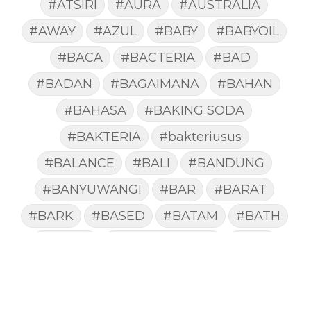
#ATSIRI
#AURA
#AUSTRALIA
#AWAY
#AZUL
#BABY
#BABYOIL
#BACA
#BACTERIA
#BAD
#BADAN
#BAGAIMANA
#BAHAN
#BAHASA
#BAKING SODA
#BAKTERIA
#bakteriusus
#BALANCE
#BALI
#BANDUNG
#BANYUWANGI
#BAR
#BARAT
#BARK
#BASED
#BATAM
#BATH
#BATUK
#batukberdahak
#BAU
#BAYI
#BEBAS
#BEDA
#BEKASI
#BELAJAR
#BELAKANG
#BELANJA