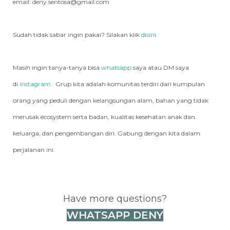
email: deny.sentosa@gmail.com
Sudah tidak sabar ingin pakai? Silakan klik
disini
.
Masih ingin tanya-tanya bisa
whatsapp
saya atau DM saya
di
instagram
. Grup kita adalah komunitas terdiri dari kumpulan
orang yang peduli dengan kelangsungan alam, bahan yang tidak
merusak ecosystem serta badan, kualitas kesehatan anak dan
keluarga, dan pengembangan diri. Gabung dengan kita dalam
perjalanan ini.
Have more questions?
WHATSAPP DENY