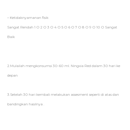
– Ketidaknyamanan fisik
Sangat Rendah 1 O 2 O 3 O 4 O 5 O 6 O 7 O 8 O 9 O 10 O Sangat
Baik
2.Mulailah mengkonsumsi 30-60 ml. Ningxia Red dalam 30 hari ke
depan
3.Setelah 30 hari kembali melakukan assesment seperti di atas dan
bandingkan hasilnya .