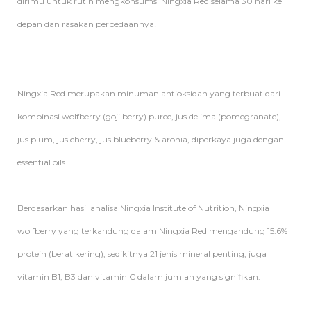
dirimu untuk rutin mengkonsumsi Ningxia Red selama 30 hari ke
depan dan rasakan perbedaannya!
Ningxia Red merupakan minuman antioksidan yang terbuat dari
kombinasi wolfberry (goji berry) puree, jus delima (pomegranate),
jus plum, jus cherry, jus blueberry & aronia, diperkaya juga dengan
essential oils.
Berdasarkan hasil analisa Ningxia Institute of Nutrition, Ningxia
wolfberry yang terkandung dalam Ningxia Red mengandung 15.6%
protein (berat kering), sedikitnya 21 jenis mineral penting, juga
vitamin B1, B3 dan vitamin C dalam jumlah yang signifikan.