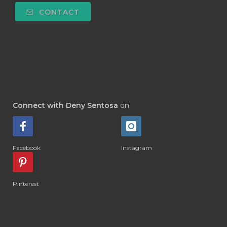
#DEPOK
#DESERT
#DETAIL
CONTACT
#DETOKS
#DETOX
#DEW
#DEWASA
#DEWDROP
#DHA
#DI-GIZE
#DIAMOND
#DIAMOND RETREAT
#DIAPER
#DIAPERCREAM
#DIARE
Connect with Deny Sentosa
on
#DIARRHOEA
#DIET
#DIETARY
#diffuse
#DIFFUSER
#DIGESTIVE
Facebook
Instagram
#DIGIZE
#DILL
#DIMAKAN
#DIMINUM
#DINGIN
#DIRI
#DIRT
Pinterest
#DISH
#DISH SOAP
#DISTILASI
#DITELAN
#DIY
#DIYlaundry