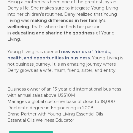
Being a mother has been one of the greatest joys in
Deny's life. She makes sure to integrate Young Living
#chemistryessentialoil
#CHILD
into her children’s routines. Deny realized that Young
#chitosan
#CHOCOLATE
Living was
making differences in her family's
wellbeing
. That's when she finds her passion
#CHOCOLESSENCE
#CHOLESTEROL
in
educating and sharing the goodness
of Young
Living.
#CINNAMINT
#CINNAMON
Young Living has opened
new worlds of friends,
#CINNAMON BARK
#CIRCULATION
health, and opportunities in business
. Young Living is
not business journey. It is an amazing journey where
#CISTUS
#CITRINE
#CITRONELLA
Deny grows as a wife, mum, friend, sister, and entity.
#CITRUS
#CLARITY
#CLEAN
#CLEANER
#CLEANING
#CLEANSER
Business owner of an 13-year-old international business
with annual sales above US$10M
#CLEAR
#CLOVE
#COCONUT OIL
Manages a global customer base of close to 18,000
Doctorate degree in Engineering in 2008
#COKLAT
#COLD
#collagen
Brand Partner with Young Living Essential Oils
Essential Oils Wellness Educator
#COLON
#COLOR
#COMBINATION