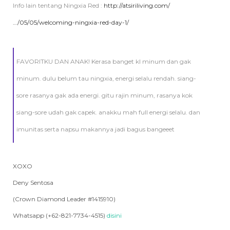
Info lain tentang Ningxia Red :
http://atsiriliving.com/
…/05/05/welcoming-ningxia-red-day-1/
FAVORITKU DAN ANAK! Kerasa banget kl minum dan gak
minum. dulu belum tau ningxia, energi selalu rendah. siang-
sore rasanya gak ada energi. gitu rajin minum, rasanya kok
siang-sore udah gak capek. anakku mah full energi selalu. dan
imunitas serta napsu makannya jadi bagus bangeeet
XOXO
Deny Sentosa
(Crown Diamond Leader #1415910)
Whatsapp (+62-821-7734-4515)
disini