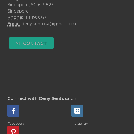
#IMUNITAS
#INCOME
#INDONESIA
Singapore, SG 649823
Singapore
#INDONESIAN
#INFECTION
Phone:
88890057
#INFERTILITY
#INFO
#INFUSED
Email:
deny.sentosa@gmail.com
#INGESTION
#INNER CHILD
CONTACT
#INSECTSIDE
#INSEKTISIDA
#INSOM
#INSPIRATION
#INTENSIVE
#INTERNASIONAL
#INTERNATIONAL
#INTOLERANCE
#IRITASI
#IRRITATION
#JADWAL
#JAKARTA
Connect with Deny Sentosa
on
#JAM ORGAN
#JANTUNG
#JANUARI
#JAPAN
#JASMINE
Facebook
Instagram
#JELEK
#JEPANG
#JERAWAT