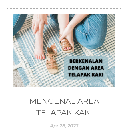
#EMPOWERMENT
#ENDOCRINE
#ENDOKRIN
#ENDOMETRIOSIS
#ENEG
#ENERGI
#ENERGY
#enneagram
#ENROLLER
#EO
#EPA
#EQUADORIAN
#EROPA
#ESSENCE
#ESSENTIAL
#ESSENTIAL OIL
#ESSENTIAL OILS
#ESSENTIAL REWARD
#essentialoil
#essentialoilforhealth
#ESSENTIALOILS
#essentialoilterbaik
MENGENAL AREA
#essentialoilvitality
#ESSENTIALZYME
TELAPAK KAKI
#ESSENTIALZYME-4
#ESTROGEN
Apr 28, 2023