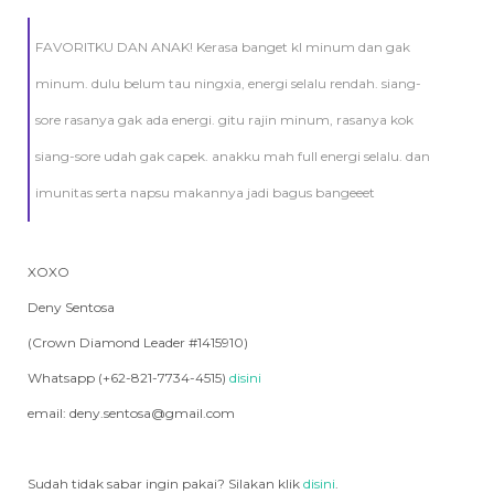
FAVORITKU DAN ANAK! Kerasa banget kl minum dan gak
minum. dulu belum tau ningxia, energi selalu rendah. siang-
sore rasanya gak ada energi. gitu rajin minum, rasanya kok
siang-sore udah gak capek. anakku mah full energi selalu. dan
imunitas serta napsu makannya jadi bagus bangeeet
XOXO
Deny Sentosa
(Crown Diamond Leader #1415910)
Whatsapp (+62-821-7734-4515)
disini
email: deny.sentosa@gmail.com
Sudah tidak sabar ingin pakai? Silakan klik
disini
.