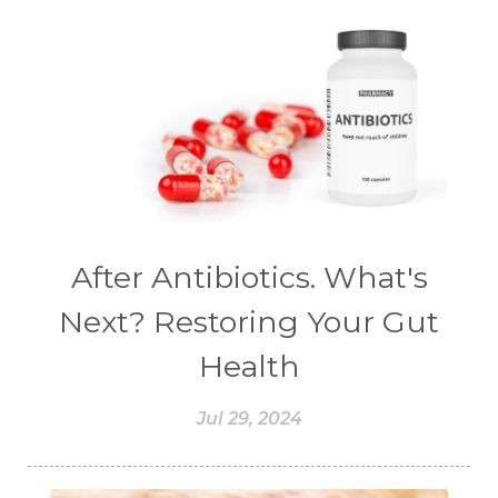
#CEGAH
#CERAH
#CHAMOMILE
#CHANGE
#CHARCOAL BAR SOAP
#CHELATION
#CHEMICAL
#CHEMICALS
#CHEMISTRY
#chemistryessentialoil
#CHILD
#chitosan
#CHOCOLATE
#CHOCOLESSENCE
#CHOLESTEROL
After Antibiotics. What's
#CINNAMINT
#CINNAMON
Next? Restoring Your Gut
#CINNAMON BARK
#CIRCULATION
Health
#CISTUS
#CITRINE
#CITRONELLA
Jul 29, 2024
#CITRUS
#CLARITY
#CLEAN
#CLEANER
#CLEANING
#CLEANSER