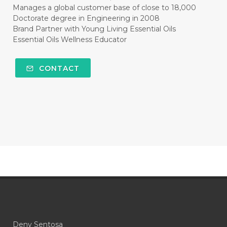
Manages a global customer base of close to 18,000
#HEART
#HEIGHT
#HEMAT
Doctorate degree in Engineering in 2008
Brand Partner with Young Living Essential Oils
#HEMATITE
#HIDUP
#HIGHEST
Essential Oils Wellness Educator
#HIGHLIGHT
#HILANG
#HOLIDAY
CONTACT
#HONG KUAI
#HORMON
#HORMONAL
#HORMONE
#HORMONES
#HOUSEHOLD
#HYDROSOL
#HYPERACTIVITY
#ICP
#IDAHO BLUE SPRUCE
#IDEAL
#idooiils
#IKAN
#IMBALANCE
#IMMUNE
#IMMUPRO
#IMPATIENCE
Deny Sentosa