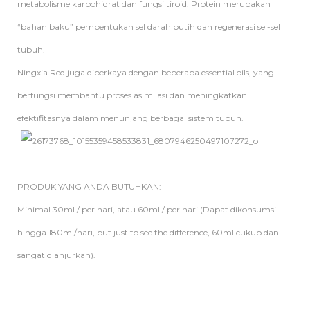
metabolisme karbohidrat dan fungsi tiroid. Protein merupakan
“bahan baku” pembentukan sel darah putih dan regenerasi sel-sel
tubuh.
Ningxia Red juga diperkaya dengan beberapa essential oils, yang
berfungsi membantu proses asimilasi dan meningkatkan
efektifitasnya dalam menunjang berbagai sistem tubuh.
PRODUK YANG ANDA BUTUHKAN:
Minimal 30ml / per hari, atau 60ml / per hari (Dapat dikonsumsi
hingga 180ml/hari, but just to see the difference, 60ml cukup dan
sangat dianjurkan).