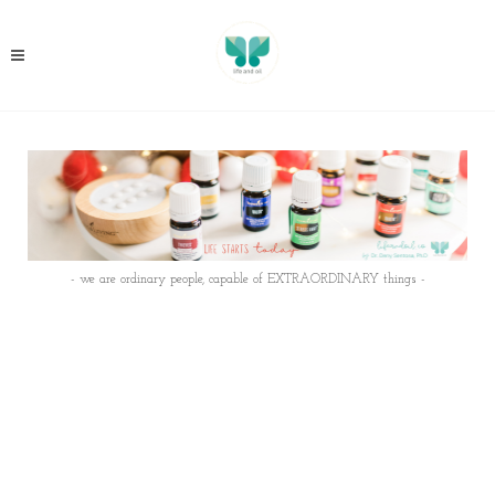
- we are ordinary people, capable of EXTRAORDINARY things -