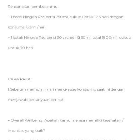
Rencanakan pembelianmu :
– 1 botol Ningxia Red berisi 750ml, cukup untuk 12.5 hari dengan
konsumsi 60ml /hari
– 1 kotak Ningxia Red berisi 30 sachet (@60ml, total 1800ml), cukup
untuk 30 hari
CARA PAKAI:
1.Sebelum memulai, mari meng-asses kondisimu saat ini dengan
menjawab pertanyaan berikut:
– Overall Wellbeing. Apakah kamu merasa memiliki kesehatan /
imunitas yang baik?