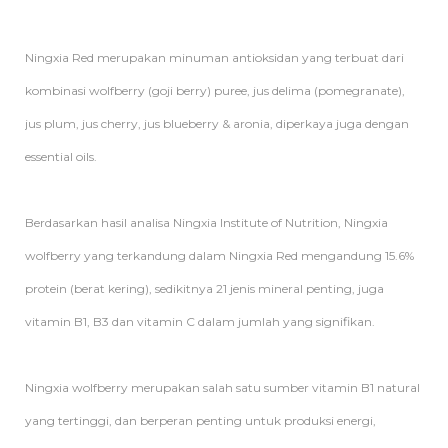
Ningxia Red merupakan minuman antioksidan yang terbuat dari
kombinasi wolfberry (goji berry) puree, jus delima (pomegranate),
jus plum, jus cherry, jus blueberry & aronia, diperkaya juga dengan
essential oils.
Berdasarkan hasil analisa Ningxia Institute of Nutrition, Ningxia
wolfberry yang terkandung dalam Ningxia Red mengandung 15.6%
protein (berat kering), sedikitnya 21 jenis mineral penting, juga
vitamin B1, B3 dan vitamin C dalam jumlah yang signifikan.
Ningxia wolfberry merupakan salah satu sumber vitamin B1 natural
yang tertinggi, dan berperan penting untuk produksi energi,