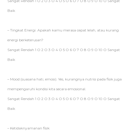
Sangat Rendah 1 O 2 O 3 O 4 O 5 O 6 O 7 O 8 O 9 O 10 O Sangat
Baik
– Tingkat Energi. Apakah kamu merasa cepat lelah, atau kurang
energi berketerusan?
Sangat Rendah 1 O 2 O 3 O 4 O 5 O 6 O 7 O 8 O 9 O 10 O Sangat
Baik
– Mood (suasana hati, emosi). Yes, kurangnya nutrisi pada fisik juga
mempengaruhi kondisi kita secara emosional.
Sangat Rendah 1 O 2 O 3 O 4 O 5 O 6 O 7 O 8 O 9 O 10 O Sangat
Baik
– Ketidaknyamanan fisik