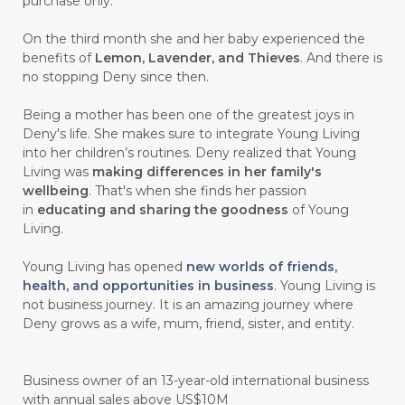
purchase only.
#GOLDEN
#GRAPEFRUIT
#GRATIS
On the third month she and her baby experienced the
#GREAT
#GROUNDING
#GROWTH
benefits of
Lemon, Lavender, and Thieves
. And there is
no stopping Deny since then.
#gutcleanse
#guthealth
Being a mother has been one of the greatest joys in
#guthealthmatters
#GUY
#GYM
Deny's life. She makes sure to integrate Young Living
into her children’s routines. Deny realized that Young
#HABIT
#HACK
#HADIAH
#HAIR
Living was
making differences in her family's
wellbeing
. That's when she finds her passion
#HALUS
#HAMIL
#HAND
in
educating and sharing the goodness
of Young
#HAND SANITIZER
#HARAPAN
Living.
#HARMONI
#HARMONY
#HATI
Young Living has opened
new worlds of friends,
health, and opportunities in business
. Young Living is
#HEALTH
#HEALTHY
not business journey. It is an amazing journey where
Deny grows as a wife, mum, friend, sister, and entity.
#healthydigestion
#healthylifestyle
#healthyrecipes
#healthyskin
Business owner of an 13-year-old international business
#healthyskincare
#healthyskintips
with annual sales above US$10M