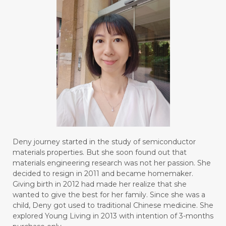
#FRAGRANCE
#FRANKINCENSE
#FREEDOM
#FREKUENSI
#FRESH
#FROM
#FRUIT
#FRUITS
#FRUSTASI
#FRUSTATION
#GAIN
#GALVANIC
#GAMPANG
#GASTROENTERITIS
#GATAL
#GAYA
#GEL
#GENESIS
#GENETIK
#GENTLE
#GERANIUM
Deny journey started in the study of semiconductor
materials properties. But she soon found out that
#GHOST FESTIVAL
#GIGI
#gigisehat
materials engineering research was not her passion. She
decided to resign in 2011 and became homemaker.
#GINGER
#GINJAL
#globulus
Giving birth in 2012 had made her realize that she
wanted to give the best for her family. Since she was a
#GLUTAMATE
#GLUTEN FREE
child, Deny got used to traditional Chinese medicine. She
explored Young Living in 2013 with intention of 3-months
#GLUTENFREE
#GOJI
#GOLD