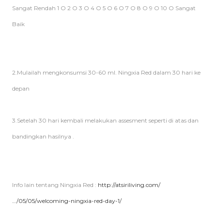
Sangat Rendah 1 O 2 O 3 O 4 O 5 O 6 O 7 O 8 O 9 O 10 O Sangat
Baik
2.Mulailah mengkonsumsi 30-60 ml. Ningxia Red dalam 30 hari ke
depan
3.Setelah 30 hari kembali melakukan assesment seperti di atas dan
bandingkan hasilnya .
Info lain tentang Ningxia Red :
http://atsiriliving.com/
…/05/05/welcoming-ningxia-red-day-1/