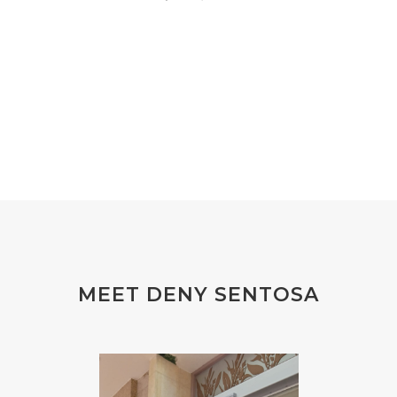
#eucalyptus
#EUROPE
#exam
#EXERCISE
#EXHAUSTION
#EXTRACT
#EYE
#FACE
#FAKE
#farmsandalwood
#FATIGUE
#FEELING
#FEELINGS
#FEET
#FEVER
#FIBROID
#FINANSIAL
#finelines
#FISH
#fleas
#FLU
#FLU PERUT
#FLUOR
#FLUORIDE
#FOAM
#FOKUS
#FOLAT
MEET DENY SENTOSA
#FOLATE
#FOLIC
#FOLIC ACID
#FOOT
#FORGIVENESS
#FORMALDEHYDE
#FOUNDATION