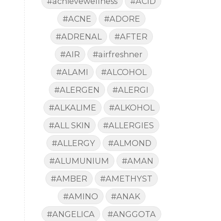
#achievewellness
#ACID
#ACNE
#ADORE
#ADRENAL
#AFTER
#AIR
#airfreshner
#ALAMI
#ALCOHOL
#ALERGEN
#ALERGI
#ALKALIME
#ALKOHOL
#ALL SKIN
#ALLERGIES
#ALLERGY
#ALMOND
#ALUMUNIUM
#AMAN
#AMBER
#AMETHYST
#AMINO
#ANAK
#ANGELICA
#ANGGOTA