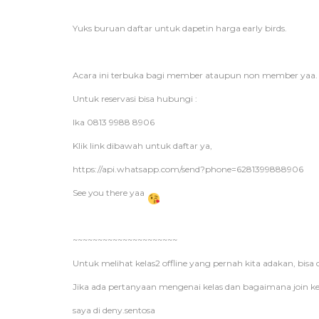
Yuks buruan daftar untuk dapetin harga early birds.
Acara ini terbuka bagi member ataupun non member yaa.
Untuk reservasi bisa hubungi :
Ika 0813 9988 8906
Klik link dibawah untuk daftar ya,
https://api.whatsapp.com/send?phone=6281399888906
See you there yaa
~~~~~~~~~~~~~~~~~~~~~
Untuk melihat kelas2 offline yang pernah kita adakan, bisa
Jika ada pertanyaan mengenai kelas dan bagaimana join kel
saya di deny.sentosa