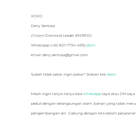
XOXO
Deny Sentosa
(Crown Diamond Leader #1415910)
Whatsapp (+62-821-7734-4515)
disini
email: deny.sentosa@gmail.com
Sudah tidak sabar ingin pakai? Silakan klik
disini
.
Masih ingin tanya-tanya bisa
whatsapp
saya atau DM saya
peduli dengan kelangsungan alam, bahan yang tidak merusa
pengembangan diri. Gabung dengan kita dalam perjalanan 