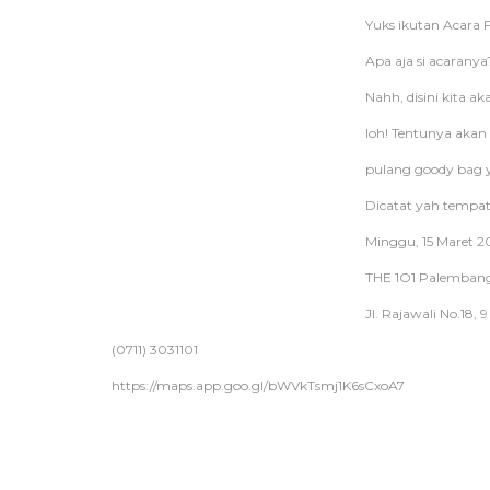
Yuks ikutan Acara F
Apa aja si acaranya
Nahh, disini kita a
loh! Tentunya akan 
pulang goody bag y
Dicatat yah tempat
Minggu, 15 Maret 
THE 1O1 Palembang
Jl. Rajawali No.18, 
(0711) 3031101
https://maps.app.goo.gl/bWVkTsmj1K6sCxoA7