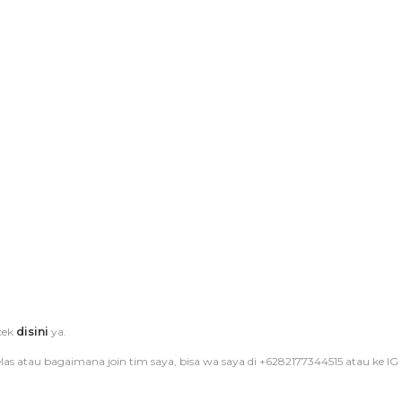
 cek
disini
ya.
as atau bagaimana join tim saya, bisa wa saya di +6282177344515 atau ke IG