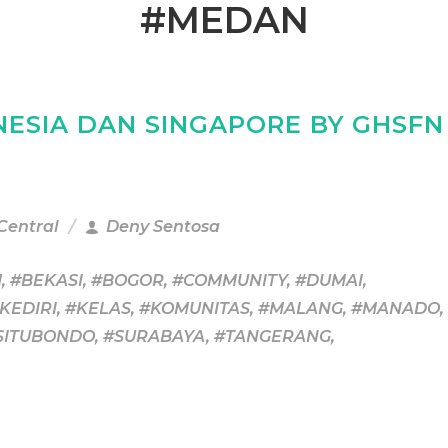
#MEDAN
NESIA DAN SINGAPORE BY GHSFN
 Central
Deny Sentosa
M
,
#BEKASI
,
#BOGOR
,
#COMMUNITY
,
#DUMAI
,
KEDIRI
,
#KELAS
,
#KOMUNITAS
,
#MALANG
,
#MANADO
,
SITUBONDO
,
#SURABAYA
,
#TANGERANG
,