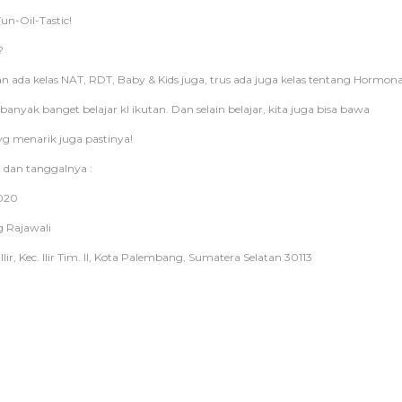
un-Oil-Tastic!
?
kan ada kelas NAT, RDT, Baby & Kids juga, trus ada juga kelas tentang Hormona
banyak banget belajar kl ikutan. Dan selain belajar, kita juga bisa bawa
g menarik juga pastinya!
 dan tanggalnya :
2020
 Rajawali
9 Ilir, Kec. Ilir Tim. II, Kota Palembang, Sumatera Selatan 30113