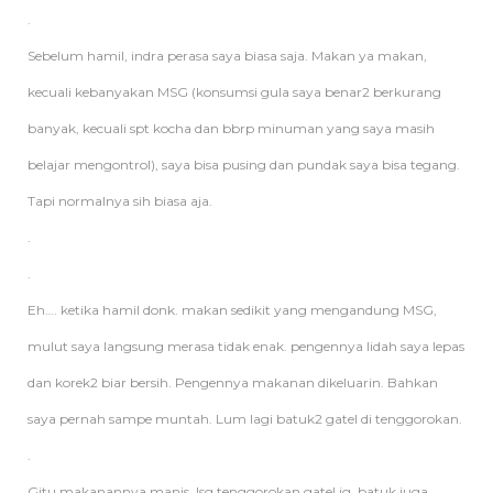
.
Sebelum hamil, indra perasa saya biasa saja. Makan ya makan,
kecuali kebanyakan MSG (konsumsi gula saya benar2 berkurang
banyak, kecuali spt kocha dan bbrp minuman yang saya masih
belajar mengontrol), saya bisa pusing dan pundak saya bisa tegang.
Tapi normalnya sih biasa aja.
.
.
Eh…. ketika hamil donk. makan sedikit yang mengandung MSG,
mulut saya langsung merasa tidak enak. pengennya lidah saya lepas
dan korek2 biar bersih. Pengennya makanan dikeluarin. Bahkan
saya pernah sampe muntah. Lum lagi batuk2 gatel di tenggorokan.
.
Gitu makanannya manis, lsg tenggorokan gatel jg. batuk juga.