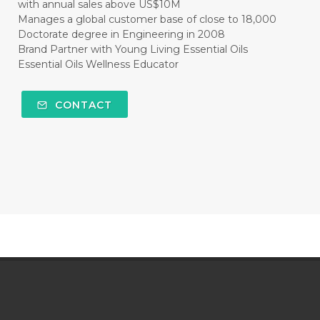
with annual sales above US$10M
#CLEAR
#CLOVE
#COCONUT OIL
Manages a global customer base of close to 18,000
Doctorate degree in Engineering in 2008
#COKLAT
#COLD
#collagen
Brand Partner with Young Living Essential Oils
Essential Oils Wellness Educator
#COLON
#COLOR
#COMBINATION
#COMFORTONE
#COMMUNITY
CONTACT
#COMPARISON
#COMPENSATION
#CONFIDENCE
#CONFINED
#CONTRACEPTIVE
#COOL
#COOL AZUL
#coolazul
#COPAIBA
#COWO
#CRADLECAP
#CRAMP
#CRAVING
#CREAM
#CUCI
#CYPRESS
#CYST
#DAILY
#DARAH
#DARK
#darkspot