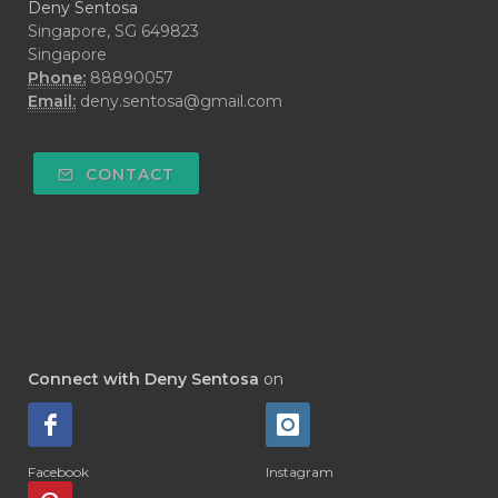
Deny Sentosa
#DECAY
#DEEP RELIEF
#DEMAM
Singapore, SG 649823
Singapore
#DEMO
#DENTAROME
Phone:
88890057
Email:
deny.sentosa@gmail.com
#DEODORANT
#DEPLETION
#DEPOK
#DESERT
#DETAIL
CONTACT
#DETOKS
#DETOX
#DEW
#DEWASA
#DEWDROP
#DHA
#DI-GIZE
#DIAMOND
#DIAMOND RETREAT
#DIAPER
#DIAPERCREAM
#DIARE
Connect with Deny Sentosa
on
#DIARRHOEA
#DIET
#DIETARY
#diffuse
#DIFFUSER
#DIGESTIVE
Facebook
Instagram
#DIGIZE
#DILL
#DIMAKAN