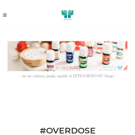
- we are ordinary people, capable of EXTRAORDINARY things -
#OVERDOSE