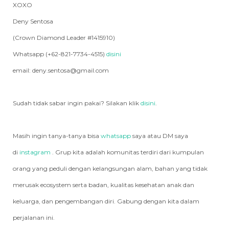
XOXO
Deny Sentosa
(Crown Diamond Leader #1415910)
Whatsapp (+62-821-7734-4515)
disini
email: deny.sentosa@gmail.com
Sudah tidak sabar ingin pakai? Silakan klik
disini
.
Masih ingin tanya-tanya bisa
whatsapp
saya atau DM saya
di
instagram
. Grup kita adalah komunitas terdiri dari kumpulan
orang yang peduli dengan kelangsungan alam, bahan yang tidak
merusak ecosystem serta badan, kualitas kesehatan anak dan
keluarga, dan pengembangan diri. Gabung dengan kita dalam
perjalanan ini.