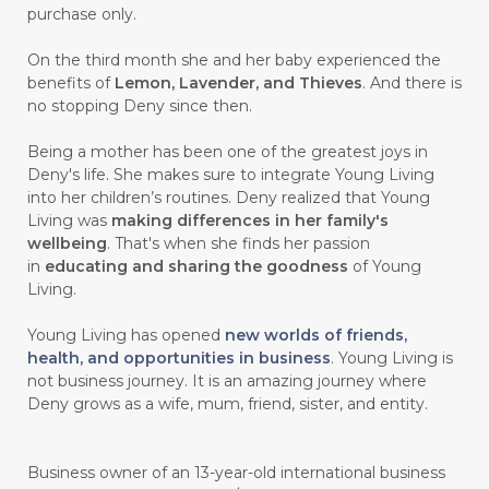
#CEGAH
#CERAH
#CHAMOMILE
purchase only.
#CHANGE
#CHARCOAL BAR SOAP
On the third month she and her baby experienced the
benefits of
Lemon, Lavender, and Thieves
. And there is
#CHELATION
#CHEMICAL
no stopping Deny since then.
#CHEMICALS
#CHEMISTRY
Being a mother has been one of the greatest joys in
Deny's life. She makes sure to integrate Young Living
#chemistryessentialoil
#CHILD
into her children’s routines. Deny realized that Young
#chitosan
#CHOCOLATE
Living was
making differences in her family's
wellbeing
. That's when she finds her passion
#CHOCOLESSENCE
#CHOLESTEROL
in
educating and sharing the goodness
of Young
Living.
#CINNAMINT
#CINNAMON
Young Living has opened
new worlds of friends,
#CINNAMON BARK
#CIRCULATION
health, and opportunities in business
. Young Living is
not business journey. It is an amazing journey where
#CISTUS
#CITRINE
#CITRONELLA
Deny grows as a wife, mum, friend, sister, and entity.
#CITRUS
#CLARITY
#CLEAN
#CLEANER
#CLEANING
#CLEANSER
Business owner of an 13-year-old international business