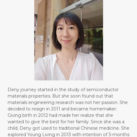
#BODY
#BOGOR
#BOO
#BOREDOM
#BOSAN
#BOTOL
#BOTTLE
#BRAIN
#BRAIN FOG
#BRAIN POWER
#BRIGHTEN
#BROKEN
#BROWN
#BUAH
#BUILD
#BUKU
#BULAN
#BULAN HANTU
#BULANAN
#BUSINESS
#BUSTER
#CALM
Deny journey started in the study of semiconductor
#CALMING
#CANE
#CAP
#CAPEK
materials properties. But she soon found out that
materials engineering research was not her passion. She
#carasehatalami
#CAREER
decided to resign in 2011 and became homemaker.
Giving birth in 2012 had made her realize that she
#CARROT SEED
#CARVACROL
wanted to give the best for her family. Since she was a
child, Deny got used to traditional Chinese medicine. She
#CARVONE
#CEDARWOOD
explored Young Living in 2013 with intention of 3-months