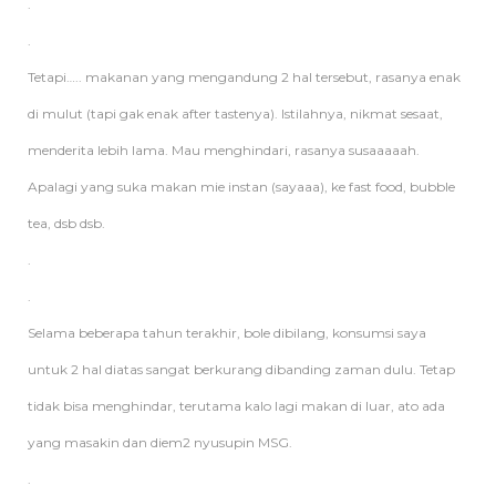
.
.
Tetapi….. makanan yang mengandung 2 hal tersebut, rasanya enak
di mulut (tapi gak enak after tastenya). Istilahnya, nikmat sesaat,
menderita lebih lama. Mau menghindari, rasanya susaaaaah.
Apalagi yang suka makan mie instan (sayaaa), ke fast food, bubble
tea, dsb dsb.
.
.
Selama beberapa tahun terakhir, bole dibilang, konsumsi saya
untuk 2 hal diatas sangat berkurang dibanding zaman dulu. Tetap
tidak bisa menghindar, terutama kalo lagi makan di luar, ato ada
yang masakin dan diem2 nyusupin MSG.
.