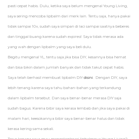
pasti cepat habis. Dulu, ketika saya belum mengenal Young Living,
saya sering mencoba lipbalm dari merk lain. Tentu saja, hanya pakai
tidak sampai 10x, sudah saya simpan di laci sampai saatnya beberes
dan tinggal buang karena sudah
expired
. Saya tidak merasa ada
yang wah dengan lipbalm yang saya beli dulu.
Begitu mengenal YL, tentu saja jika bisa DIY, kesannya bisa hemat
dan bisa bikin dalam jumlah banyak dan tidak takut cepat habis.
Saya telah berhasil membuat lipbalm DIY
disini
. Dengan DIY, saya
lebih tenang karena saya tahu bahan-bahan yang terkandung
dalam lipbalm tersebut. Dan saya benar-benar merasa DIY saja
sudah bagus. Karena bibir saya kerasa lembab dan jika saya pakai di
malam hari, keesokannya bibir saya benar-benar halus dan tidak
kerasa kering sama sekali.
Terus kenapa saya mau mengeksplorasi lipbalmnya Young Living?