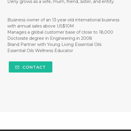
Deny grows as a wife, mum, friend, sister, and entity.
#CITRUS
#CLARITY
#CLEAN
#CLEANER
#CLEANING
#CLEANSER
Business owner of an 13-year-old international business
with annual sales above US$10M
#CLEAR
#CLOVE
#COCONUT OIL
Manages a global customer base of close to 18,000
Doctorate degree in Engineering in 2008
#COKLAT
#COLD
#collagen
Brand Partner with Young Living Essential Oils
Essential Oils Wellness Educator
#COLON
#COLOR
#COMBINATION
#COMFORTONE
#COMMUNITY
CONTACT
#COMPARISON
#COMPENSATION
#CONFIDENCE
#CONFINED
#CONTRACEPTIVE
#COOL
#COOL AZUL
#coolazul
#COPAIBA
#COWO
#CRADLECAP
#CRAMP
#CRAVING
#CREAM
#CUCI