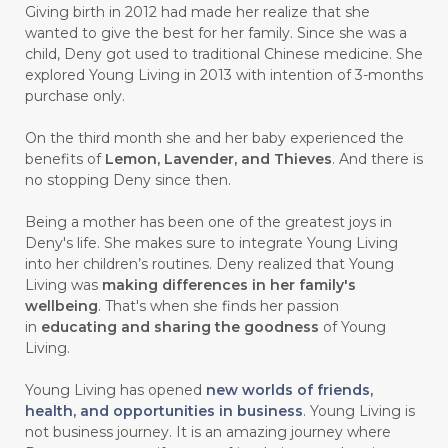
Giving birth in 2012 had made her realize that she
#CARROT SEED
#CARVACROL
wanted to give the best for her family. Since she was a
child, Deny got used to traditional Chinese medicine. She
#CARVONE
#CEDARWOOD
explored Young Living in 2013 with intention of 3-months
#CEGAH
#CERAH
#CHAMOMILE
purchase only.
#CHANGE
#CHARCOAL BAR SOAP
On the third month she and her baby experienced the
benefits of
Lemon, Lavender, and Thieves
. And there is
#CHELATION
#CHEMICAL
no stopping Deny since then.
#CHEMICALS
#CHEMISTRY
Being a mother has been one of the greatest joys in
Deny's life. She makes sure to integrate Young Living
#chemistryessentialoil
#CHILD
into her children’s routines. Deny realized that Young
#chitosan
#CHOCOLATE
Living was
making differences in her family's
wellbeing
. That's when she finds her passion
#CHOCOLESSENCE
#CHOLESTEROL
in
educating and sharing the goodness
of Young
Living.
#CINNAMINT
#CINNAMON
Young Living has opened
new worlds of friends,
#CINNAMON BARK
#CIRCULATION
health, and opportunities in business
. Young Living is
not business journey. It is an amazing journey where
#CISTUS
#CITRINE
#CITRONELLA