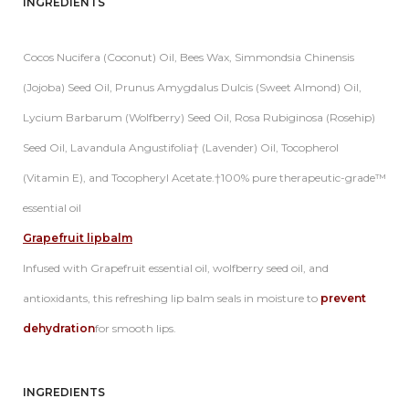
INGREDIENTS
Cocos Nucifera (Coconut) Oil, Bees Wax, Simmondsia Chinensis
(Jojoba) Seed Oil, Prunus Amygdalus Dulcis (Sweet Almond) Oil,
Lycium Barbarum (Wolfberry) Seed Oil, Rosa Rubiginosa (Rosehip)
Seed Oil, Lavandula Angustifolia† (Lavender) Oil, Tocopherol
(Vitamin E), and Tocopheryl Acetate.†100% pure therapeutic-grade™
essential oil
Grapefruit lipbalm
Infused with Grapefruit essential oil, wolfberry seed oil, and
antioxidants, this refreshing lip balm seals in moisture to
prevent
dehydration
for smooth lips.
INGREDIENTS