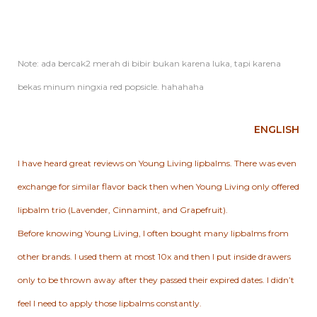
Note: ada bercak2 merah di bibir bukan karena luka, tapi karena
bekas minum ningxia red popsicle. hahahaha
ENGLISH
I have heard great reviews on Young Living lipbalms. There was even
exchange for similar flavor back then when Young Living only offered
lipbalm trio (Lavender, Cinnamint, and Grapefruit).
Before knowing Young Living, I often bought many lipbalms from
other brands. I used them at most 10x and then I put inside drawers
only to be thrown away after they passed their expired dates. I didn’t
feel I need to apply those lipbalms constantly.