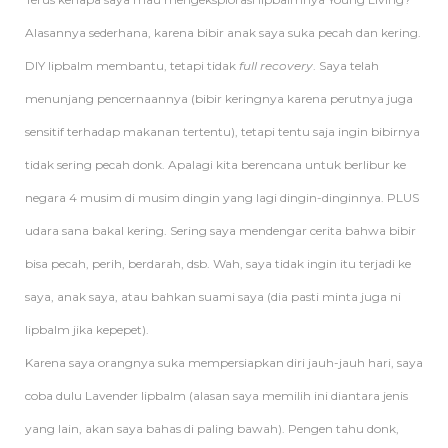
Alasannya sederhana, karena bibir anak saya suka pecah dan kering.
DIY lipbalm membantu, tetapi tidak
full recovery
. Saya telah
menunjang pencernaannya (bibir keringnya karena perutnya juga
sensitif terhadap makanan tertentu), tetapi tentu saja ingin bibirnya
tidak sering pecah donk. Apalagi kita berencana untuk berlibur ke
negara 4 musim di musim dingin yang lagi dingin-dinginnya. PLUS
udara sana bakal kering. Sering saya mendengar cerita bahwa bibir
bisa pecah, perih, berdarah, dsb. Wah, saya tidak ingin itu terjadi ke
saya, anak saya, atau bahkan suami saya (dia pasti minta juga ni
lipbalm jika kepepet).
Karena saya orangnya suka mempersiapkan diri jauh-jauh hari, saya
coba dulu Lavender lipbalm (alasan saya memilih ini diantara jenis
yang lain, akan saya bahas di paling bawah). Pengen tahu donk,