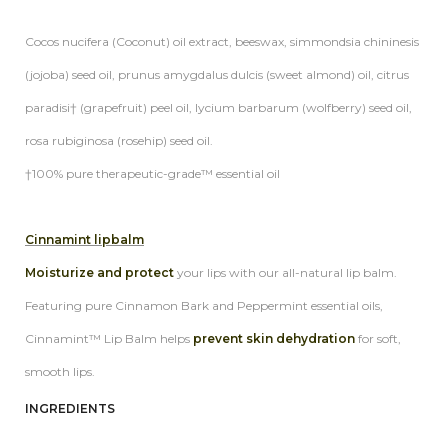
Cocos nucifera (Coconut) oil extract, beeswax, simmondsia chininesis
(jojoba) seed oil, prunus amygdalus dulcis (sweet almond) oil, citrus
paradisi† (grapefruit) peel oil, lycium barbarum (wolfberry) seed oil,
rosa rubiginosa (rosehip) seed oil.
†100% pure therapeutic-grade™ essential oil
Cinnamint lipbalm
Moisturize and protect
your lips with our all-natural lip balm.
Featuring pure Cinnamon Bark and Peppermint essential oils,
Cinnamint™ Lip Balm helps
prevent skin dehydration
for soft,
smooth lips.
INGREDIENTS