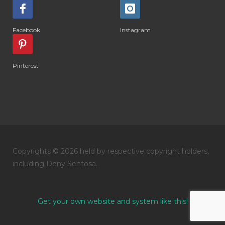
#DIARRHOEA
#DIET
#DIETARY
#diffuse
#DIFFUSER
#DIGESTIVE
Facebook
Instagram
#DIGIZE
#DILL
#DIMAKAN
#DIMINUM
#DINGIN
#DIRI
#DIRT
Pinterest
#DISH
#DISH SOAP
#DISTILASI
#DITELAN
#DIY
#DIYlaundry
#DIYPerfume
#DIYRECIPES
#DIYserum
#DO IT YOURSELF
Copyrights © 2026 held by respective copyright holders,
#DOKTER
#DOWNLINE
#DRAGON
including Deny Sentosa.
#DREAM
#DROP
#DRY
#DUMAI
#EASY TO USE
#eczema
#EDUKASI
Get your own website and system like this!
#edukasidiffuser
#edukasioil