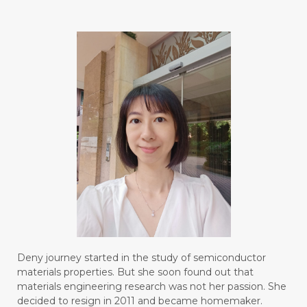
#blendessentialoil
#bloomcollagen
#BLUE LACE AGATE
#BLUSH
#BODY
#BOGOR
#BOO
#BOREDOM
#BOSAN
#BOTOL
#BOTTLE
#BRAIN
#BRAIN FOG
#BRAIN POWER
#BRIGHTEN
#BROKEN
#BROWN
#BUAH
#BUILD
#BUKU
#BULAN
#BULAN HANTU
#BULANAN
#BUSINESS
#BUSTER
#CALM
Deny journey started in the study of semiconductor
#CALMING
#CANE
#CAP
#CAPEK
materials properties. But she soon found out that
materials engineering research was not her passion. She
#carasehatalami
#CAREER
decided to resign in 2011 and became homemaker.