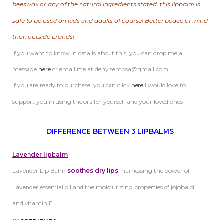
beeswax or any of the natural ingredients stated, this lipbalm is
safe to be used on kids and adults of course! Better peace of mind
than outside brands!
If you want to know in details about this, you can drop me a
message
here
or email me at deny.sentosa@gmail.com
If you are ready to purchase, you can click
here
I would love to
support you in using the oils for yourself and your loved ones
DIFFERENCE BETWEEN 3 LIPBALMS
Lavender lipbalm
Lavender Lip Balm
soothes dry lips
, harnessing the power of
Lavender essential oil and the moisturizing properties of jojoba oil
and vitamin E.