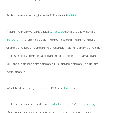
Sudah tidak sabar ingin pakai? Silakan klik
disini
.
Masih ingin tanya-tanya bisa
whatsapp
saya atau DM saya di
instagram
. Grup kita adalah komunitas terdiri dari kumpulan
orang yang peduli dengan kelangsungan alam, bahan yang tidak
merusak ecosystem serta badan, kualitas kesehatan anak dan
keluarga, dan pengembangan diri. Gabung dengan kita dalam
perjalanan ini.
Want to start using the product? Click
this
to buy.
Feel free to ask me questions in
whatsapp
or DM in my
instagram
.
Our group consists of people who care about sustainability,