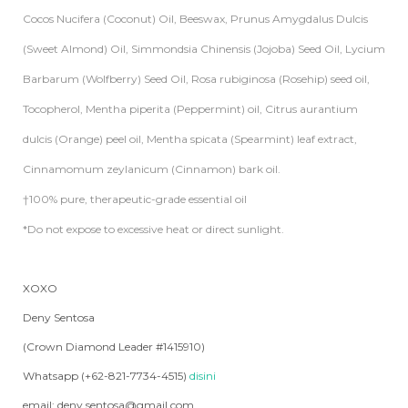
Cocos Nucifera (Coconut) Oil, Beeswax, Prunus Amygdalus Dulcis
(Sweet Almond) Oil, Simmondsia Chinensis (Jojoba) Seed Oil, Lycium
Barbarum (Wolfberry) Seed Oil, Rosa rubiginosa (Rosehip) seed oil,
Tocopherol, Mentha piperita (Peppermint) oil, Citrus aurantium
dulcis (Orange) peel oil, Mentha spicata (Spearmint) leaf extract,
Cinnamomum zeylanicum (Cinnamon) bark oil.
†100% pure, therapeutic-grade essential oil
*Do not expose to excessive heat or direct sunlight.
XOXO
Deny Sentosa
(Crown Diamond Leader #1415910)
Whatsapp (+62-821-7734-4515)
disini
email: deny.sentosa@gmail.com