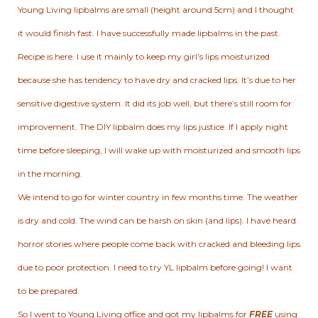
Young Living lipbalms are small (height around 5cm) and I thought
it would finish fast. I have successfully made lipbalms in the past.
Recipe is
here
. I use it mainly to keep my girl’s lips moisturized
because she has tendency to have dry and cracked lips. It’s due to her
sensitive digestive system. It did its job well, but there’s still room for
improvement. The DIY lipbalm does my lips justice. If I apply night
time before sleeping, I will wake up with moisturized and smooth lips
in the morning.
We intend to go for winter country in few months time. The weather
is dry and cold. The wind can be harsh on skin (and lips). I have heard
horror stories where people come back with cracked and bleeding lips
due to poor protection. I need to try YL lipbalm before going! I want
to be prepared.
So I went to Young Living office and got my lipbalms for
FREE
using