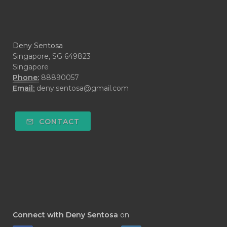
#CYPRESS
#CYST
#DAILY
#DARAH
#DARK
#darkspot
Deny Sentosa
#DECAY
#DEEP RELIEF
#DEMAM
Singapore, SG 649823
Singapore
#DEMO
#DENTAROME
Phone:
88890057
Email:
deny.sentosa@gmail.com
#DEODORANT
#DEPLETION
#DEPOK
#DESERT
#DETAIL
CONTACT
#DETOKS
#DETOX
#DEW
#DEWASA
#DEWDROP
#DHA
#DI-GIZE
#DIAMOND
#DIAMOND RETREAT
#DIAPER
#DIAPERCREAM
#DIARE
Connect with Deny Sentosa
on