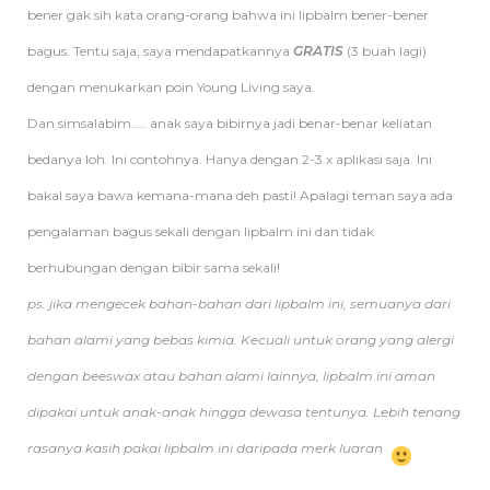
bener gak sih kata orang-orang bahwa ini lipbalm bener-bener
bagus. Tentu saja, saya mendapatkannya
GRATIS
(3 buah lagi)
dengan menukarkan poin Young Living saya.
Dan simsalabim….. anak saya bibirnya jadi benar-benar keliatan
bedanya loh. Ini contohnya. Hanya dengan 2-3 x aplikasi saja. Ini
bakal saya bawa kemana-mana deh pasti! Apalagi teman saya ada
pengalaman bagus sekali dengan lipbalm ini dan tidak
berhubungan dengan bibir sama sekali!
ps. jika mengecek bahan-bahan dari lipbalm ini, semuanya dari
bahan alami yang bebas kimia. Kecuali untuk orang yang alergi
dengan beeswax atau bahan alami lainnya, lipbalm ini aman
dipakai untuk anak-anak hingga dewasa tentunya. Lebih tenang
rasanya kasih pakai lipbalm ini daripada merk luaran