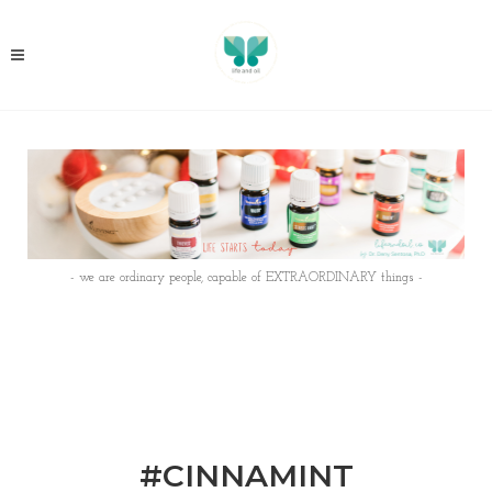
- we are ordinary people, capable of EXTRAORDINARY things -
#CINNAMINT