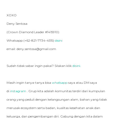
XOXO
Deny Sentosa
(Crown Diamond Leader #1415910)
Whatsapp (+62-821-7734-4515)
disini
email: deny.sentosa@gmail.com
Sudah tidak sabar ingin pakai? Silakan klik
disini
.
Masih ingin tanya-tanya bisa
whatsapp
saya atau DM saya
di
instagram
. Grup kita adalah komunitas terdiri dari kumpulan
orang yang peduli dengan kelangsungan alam, bahan yang tidak
merusak ecosystem serta badan, kualitas kesehatan anak dan
keluarga, dan pengembangan diri. Gabung dengan kita dalam