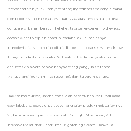
representative nya, aku tanya tentang ingredients apa yang dipakai
oleh produk yang mereka tawarkan. Aku alasannya sih alergi (iya
dong, alergi bahan beracun hehehe), tapi bener-bener lho they just
doesn’t want to explain apapun, padahal aku cuma nanya
ingredients like yang sering ditulis di label aja, because I wanna know
if they include steroids or else. So I walk out & decide ga akan coba
dan semakin aware bahwa banyak orang yang jualan tanpa
transparansi (bukan minta resep lho), dan itu serem banget.
Back to moisturiser, karena mata lelah baca tulisan kecil-kecil pada
each label, aku decide untuk coba rangkaian produk moisturiser nya
YL, beberapa yang aku coba adalah: Art Light Moisturiser, Art
Intensive Moisturiser, Sheerlume Brightening Cream, Boswellia