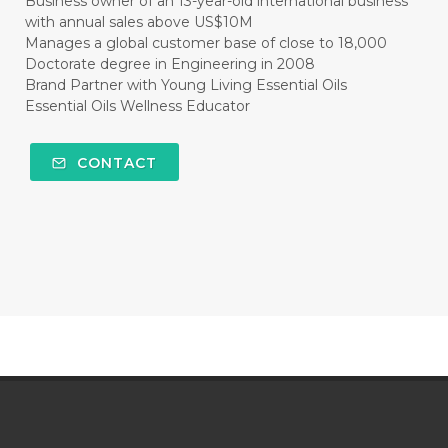
Business owner of an 13-year-old international business
with annual sales above US$10M
#CLEAR
#CLOVE
#COCONUT OIL
Manages a global customer base of close to 18,000
Doctorate degree in Engineering in 2008
#COKLAT
#COLD
#collagen
Brand Partner with Young Living Essential Oils
Essential Oils Wellness Educator
#COLON
#COLOR
#COMBINATION
#COMFORTONE
#COMMUNITY
CONTACT
#COMPARISON
#COMPENSATION
#CONFIDENCE
#CONFINED
#CONTRACEPTIVE
#COOL
#COOL AZUL
#coolazul
#COPAIBA
#COWO
#CRADLECAP
#CRAMP
#CRAVING
#CREAM
#CUCI
#CYPRESS
#CYST
#DAILY