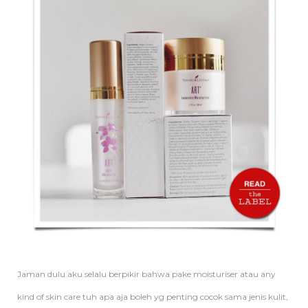
Jaman dulu aku selalu berpikir bahwa pake moisturiser atau any
kind of skin care tuh apa aja boleh yg penting cocok sama jenis kulit,