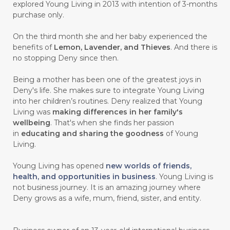
explored Young Living in 2013 with intention of 3-months
#CEGAH
#CERAH
#CHAMOMILE
purchase only.
#CHANGE
#CHARCOAL BAR SOAP
On the third month she and her baby experienced the
benefits of
Lemon, Lavender, and Thieves
. And there is
#CHELATION
#CHEMICAL
no stopping Deny since then.
#CHEMICALS
#CHEMISTRY
Being a mother has been one of the greatest joys in
Deny's life. She makes sure to integrate Young Living
#chemistryessentialoil
#CHILD
into her children’s routines. Deny realized that Young
#chitosan
#CHOCOLATE
Living was
making differences in her family's
wellbeing
. That's when she finds her passion
#CHOCOLESSENCE
#CHOLESTEROL
in
educating and sharing the goodness
of Young
Living.
#CINNAMINT
#CINNAMON
Young Living has opened
new worlds of friends,
#CINNAMON BARK
#CIRCULATION
health, and opportunities in business
. Young Living is
not business journey. It is an amazing journey where
#CISTUS
#CITRINE
#CITRONELLA
Deny grows as a wife, mum, friend, sister, and entity.
#CITRUS
#CLARITY
#CLEAN
#CLEANER
#CLEANING
#CLEANSER