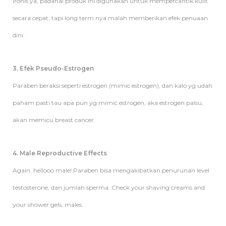
Ironis ya, padahal produk ini digunakan untuk mempercantik kulit
secara cepat, tapi long term nya malah memberikan efek penuaan
dini.
3. Efek Pseudo-Estrogen
Paraben beraksi seperti estrogen (mimic estrogen), dan kalo yg udah
paham pasti tau apa pun yg mimic estrogen, aka estrogen palsu,
akan memicu breast cancer.
4. Male Reproductive Effects
Again, hellooo male! Paraben bisa mengakibatkan penurunan level
testosterone, dan jumlah sperma. Check your shaving creams and
your shower gels, males.