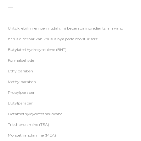
—-
Untuk lebih mempermudah, ini beberapa ingredients lain yang
harus diperharikan khusus nya pada moisturisers:
Butylated hydroxytoulene (BHT)
Formaldehyde
Ethylparaben
Methylparaben
Propylparaben
Butylparaben
Octamethylcyclotetrasiloxane
Triethanolamine (TEA)
Monoethanolamine (MEA)