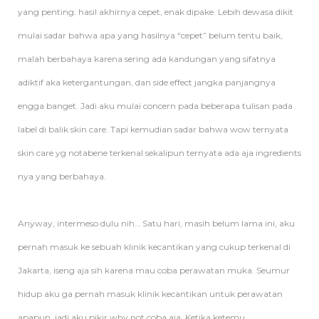
yang penting: hasil akhirnya cepet, enak dipake. Lebih dewasa dikit
mulai sadar bahwa apa yang hasilnya “cepet” belum tentu baik,
malah berbahaya karena sering ada kandungan yang sifatnya
adiktif aka ketergantungan, dan side effect jangka panjangnya
engga banget. Jadi aku mulai concern pada beberapa tulisan pada
label di balik skin care. Tapi kemudian sadar bahwa wow ternyata
skin care yg notabene terkenal sekalipun ternyata ada aja ingredients
nya yang berbahaya.
Anyway, intermeso dulu nih… Satu hari, masih belum lama ini, aku
pernah masuk ke sebuah klinik kecantikan yang cukup terkenal di
Jakarta, iseng aja sih karena mau coba perawatan muka. Seumur
hidup aku ga pernah masuk klinik kecantikan untuk perawatan
apapun, jadi aku pikir why not coba aja. Ketika ketemu