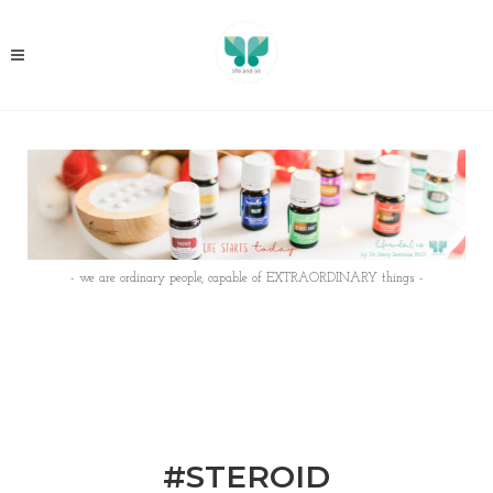
- we are ordinary people, capable of EXTRAORDINARY things -
#STEROID