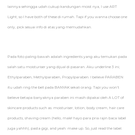
lainnya sehingga udah cukup kandungan moist nya, I use ART
Light, so I have both of these di rumah. Tapi if you wanna choose one
only, pick sesuai info di atas yang memudahkan.
Pada foto paling bawah adalah ingredients yang aku temukan pada
salah satu moisturiser yang dijual di pasaran. Aku underline 3 ini;
Ethylparaben, Methylparaben, Propylparaben. I believe PARABEN
itu udah ring the bell pada BANYAK sekali orang. Tapi you won’t
believe betapa banyaknya paraben ini masih dipakai oleh A LOT of
skincare products such as: moisturiser, lotion, body cream, hair care
products, shaving cream (hello, male! hayo para pria rajin baca label
juga yahhh), pasta gigi, and yeah: make up. So, just read the label.