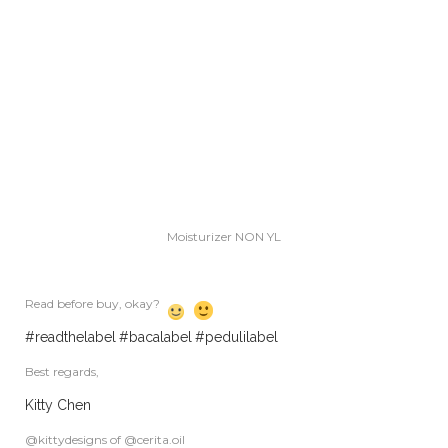
Moisturizer NON YL
Read before buy, okay?
#readthelabel
#bacalabel
#pedulilabel
Best regards,
Kitty Chen
@kittydesigns of @cerita.oil