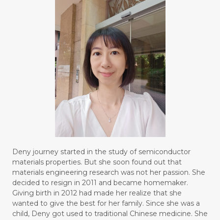
#BODY
#BOGOR
#BOO
#BOREDOM
#BOSAN
#BOTOL
#BOTTLE
#BRAIN
#BRAIN FOG
#BRAIN POWER
#BRIGHTEN
#BROKEN
#BROWN
#BUAH
#BUILD
#BUKU
#BULAN
#BULAN HANTU
#BULANAN
#BUSINESS
#BUSTER
#CALM
Deny journey started in the study of semiconductor
#CALMING
#CANE
#CAP
#CAPEK
materials properties. But she soon found out that
materials engineering research was not her passion. She
#carasehatalami
#CAREER
decided to resign in 2011 and became homemaker.
Giving birth in 2012 had made her realize that she
#CARROT SEED
#CARVACROL
wanted to give the best for her family. Since she was a
child, Deny got used to traditional Chinese medicine. She
#CARVONE
#CEDARWOOD