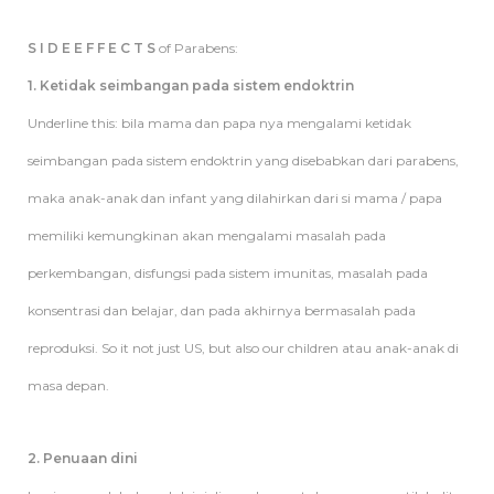
S I D E E F F E C T S
of Parabens:
1. Ketidak seimbangan pada sistem endoktrin
Underline this: bila mama dan papa nya mengalami ketidak
seimbangan pada sistem endoktrin yang disebabkan dari parabens,
maka anak-anak dan infant yang dilahirkan dari si mama / papa
memiliki kemungkinan akan mengalami masalah pada
perkembangan, disfungsi pada sistem imunitas, masalah pada
konsentrasi dan belajar, dan pada akhirnya bermasalah pada
reproduksi. So it not just US, but also our children atau anak-anak di
masa depan.
2. Penuaan dini