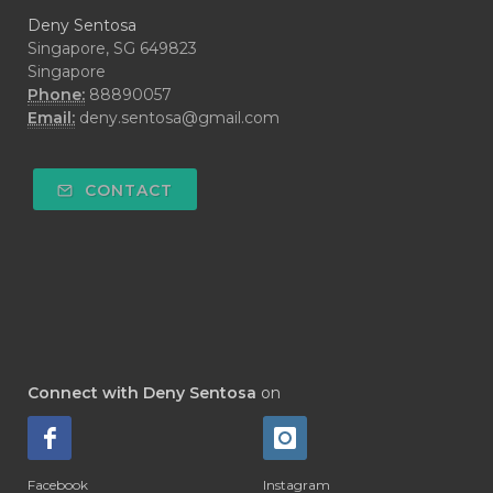
#DARAH
#DARK
#darkspot
Deny Sentosa
#DECAY
#DEEP RELIEF
#DEMAM
Singapore, SG 649823
Singapore
#DEMO
#DENTAROME
Phone:
88890057
Email:
deny.sentosa@gmail.com
#DEODORANT
#DEPLETION
#DEPOK
#DESERT
#DETAIL
CONTACT
#DETOKS
#DETOX
#DEW
#DEWASA
#DEWDROP
#DHA
#DI-GIZE
#DIAMOND
#DIAMOND RETREAT
#DIAPER
#DIAPERCREAM
#DIARE
Connect with Deny Sentosa
on
#DIARRHOEA
#DIET
#DIETARY
#diffuse
#DIFFUSER
#DIGESTIVE
Facebook
Instagram