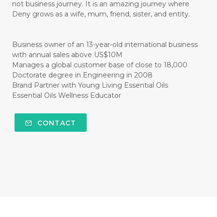
not business journey. It is an amazing journey where
#CISTUS
#CITRINE
#CITRONELLA
Deny grows as a wife, mum, friend, sister, and entity.
#CITRUS
#CLARITY
#CLEAN
#CLEANER
#CLEANING
#CLEANSER
Business owner of an 13-year-old international business
with annual sales above US$10M
#CLEAR
#CLOVE
#COCONUT OIL
Manages a global customer base of close to 18,000
Doctorate degree in Engineering in 2008
#COKLAT
#COLD
#collagen
Brand Partner with Young Living Essential Oils
Essential Oils Wellness Educator
#COLON
#COLOR
#COMBINATION
#COMFORTONE
#COMMUNITY
CONTACT
#COMPARISON
#COMPENSATION
#CONFIDENCE
#CONFINED
#CONTRACEPTIVE
#COOL
#COOL AZUL
#coolazul
#COPAIBA
#COWO
#CRADLECAP
#CRAMP