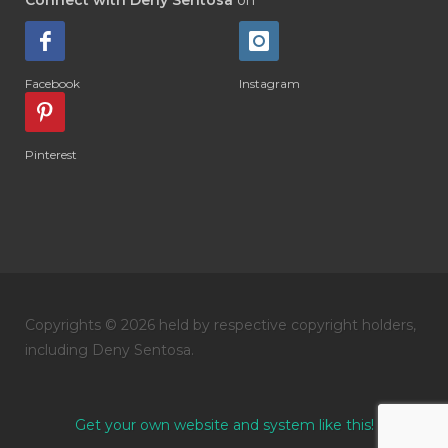
#DIARRHOEA
#DIET
#DIETARY
#diffuse
#DIFFUSER
#DIGESTIVE
Facebook
Instagram
#DIGIZE
#DILL
#DIMAKAN
#DIMINUM
#DINGIN
#DIRI
#DIRT
Pinterest
#DISH
#DISH SOAP
#DISTILASI
#DITELAN
#DIY
#DIYlaundry
#DIYPerfume
#DIYRECIPES
#DIYserum
#DO IT YOURSELF
Copyrights © 2026 held by respective copyright holders,
#DOKTER
#DOWNLINE
#DRAGON
including Deny Sentosa.
#DREAM
#DROP
#DRY
#DUMAI
#EASY TO USE
#eczema
#EDUKASI
Get your own website and system like this!
#edukasidiffuser
#edukasioil