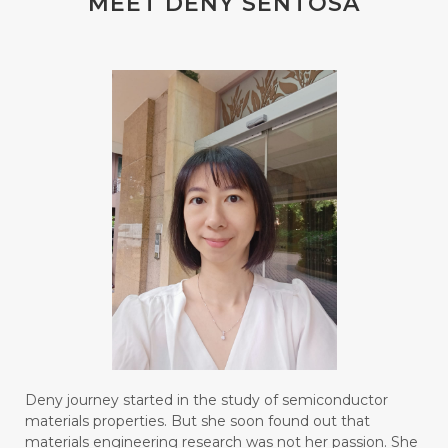
MEET DENY SENTOSA
#blendessentialoil
#bloomcollagen
#BLUE LACE AGATE
#BLUSH
#BODY
#BOGOR
#BOO
#BOREDOM
#BOSAN
#BOTOL
#BOTTLE
#BRAIN
#BRAIN FOG
#BRAIN POWER
#BRIGHTEN
#BROKEN
#BROWN
#BUAH
#BUILD
#BUKU
#BULAN
#BULAN HANTU
#BULANAN
#BUSINESS
#BUSTER
#CALM
Deny journey started in the study of semiconductor
#CALMING
#CANE
#CAP
#CAPEK
materials properties. But she soon found out that
materials engineering research was not her passion. She