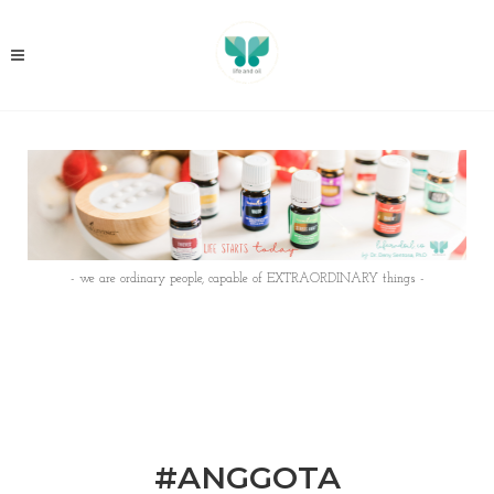
- we are ordinary people, capable of EXTRAORDINARY things -
#ANGGOTA