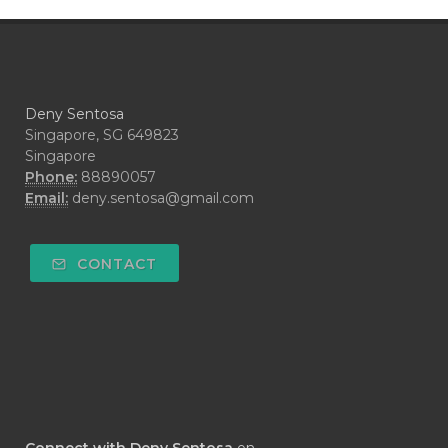
#CRAVING
#CREAM
#CUCI
#CYPRESS
#CYST
#DAILY
#DARAH
#DARK
#darkspot
Deny Sentosa
#DECAY
#DEEP RELIEF
#DEMAM
Singapore, SG 649823
Singapore
#DEMO
#DENTAROME
Phone:
88890057
Email:
deny.sentosa@gmail.com
#DEODORANT
#DEPLETION
#DEPOK
#DESERT
#DETAIL
CONTACT
#DETOKS
#DETOX
#DEW
#DEWASA
#DEWDROP
#DHA
#DI-GIZE
#DIAMOND
#DIAMOND RETREAT
#DIAPER
#DIAPERCREAM
#DIARE
Connect with Deny Sentosa
on