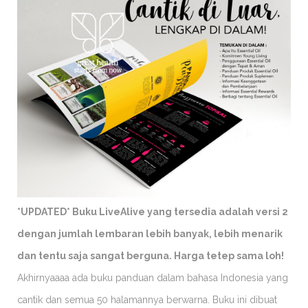
*UPDATED* Buku LiveAlive yang tersedia adalah versi 2
dengan jumlah lembaran lebih banyak, lebih menarik
dan tentu saja sangat berguna. Harga tetep sama loh!
Akhirnyaaaa ada buku panduan dalam bahasa Indonesia yang
cantik dan semua 50 halamannya berwarna. Buku ini dibuat