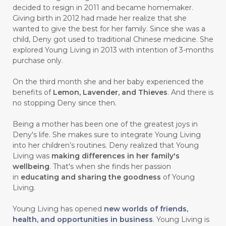
#carasehatalami
#CAREER
decided to resign in 2011 and became homemaker.
Giving birth in 2012 had made her realize that she
#CARROT SEED
#CARVACROL
wanted to give the best for her family. Since she was a
child, Deny got used to traditional Chinese medicine. She
#CARVONE
#CEDARWOOD
explored Young Living in 2013 with intention of 3-months
#CEGAH
#CERAH
#CHAMOMILE
purchase only.
#CHANGE
#CHARCOAL BAR SOAP
On the third month she and her baby experienced the
benefits of
Lemon, Lavender, and Thieves
. And there is
#CHELATION
#CHEMICAL
no stopping Deny since then.
#CHEMICALS
#CHEMISTRY
Being a mother has been one of the greatest joys in
Deny's life. She makes sure to integrate Young Living
#chemistryessentialoil
#CHILD
into her children’s routines. Deny realized that Young
#chitosan
#CHOCOLATE
Living was
making differences in her family's
wellbeing
. That's when she finds her passion
#CHOCOLESSENCE
#CHOLESTEROL
in
educating and sharing the goodness
of Young
Living.
#CINNAMINT
#CINNAMON
Young Living has opened
new worlds of friends,
#CINNAMON BARK
#CIRCULATION
health, and opportunities in business
. Young Living is