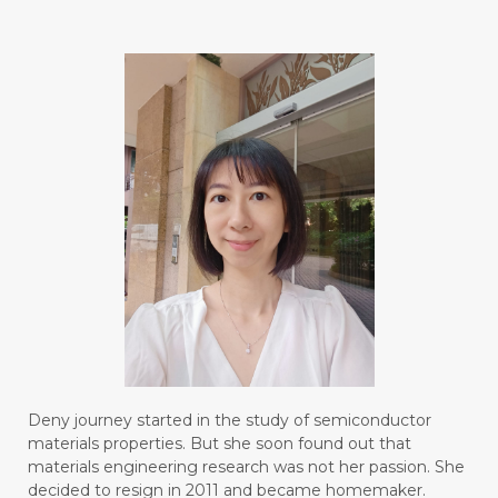
#blendessentialoil
#bloomcollagen
#BLUE LACE AGATE
#BLUSH
#BODY
#BOGOR
#BOO
#BOREDOM
#BOSAN
#BOTOL
#BOTTLE
#BRAIN
#BRAIN FOG
#BRAIN POWER
#BRIGHTEN
#BROKEN
#BROWN
#BUAH
#BUILD
#BUKU
#BULAN
#BULAN HANTU
#BULANAN
#BUSINESS
#BUSTER
#CALM
Deny journey started in the study of semiconductor
#CALMING
#CANE
#CAP
#CAPEK
materials properties. But she soon found out that
materials engineering research was not her passion. She
#carasehatalami
#CAREER
decided to resign in 2011 and became homemaker.