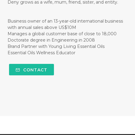
Deny grows as a wife, mum, friend, sister, and entity.
#CITRUS
#CLARITY
#CLEAN
#CLEANER
#CLEANING
#CLEANSER
Business owner of an 13-year-old international business
with annual sales above US$10M
#CLEAR
#CLOVE
#COCONUT OIL
Manages a global customer base of close to 18,000
Doctorate degree in Engineering in 2008
#COKLAT
#COLD
#collagen
Brand Partner with Young Living Essential Oils
Essential Oils Wellness Educator
#COLON
#COLOR
#COMBINATION
#COMFORTONE
#COMMUNITY
CONTACT
#COMPARISON
#COMPENSATION
#CONFIDENCE
#CONFINED
#CONTRACEPTIVE
#COOL
#COOL AZUL
#coolazul
#COPAIBA
#COWO
#CRADLECAP
#CRAMP
#CRAVING
#CREAM
#CUCI