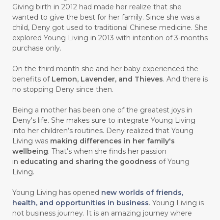
Giving birth in 2012 had made her realize that she
#CARROT SEED
#CARVACROL
wanted to give the best for her family. Since she was a
child, Deny got used to traditional Chinese medicine. She
#CARVONE
#CEDARWOOD
explored Young Living in 2013 with intention of 3-months
#CEGAH
#CERAH
#CHAMOMILE
purchase only.
#CHANGE
#CHARCOAL BAR SOAP
On the third month she and her baby experienced the
benefits of
Lemon, Lavender, and Thieves
. And there is
#CHELATION
#CHEMICAL
no stopping Deny since then.
#CHEMICALS
#CHEMISTRY
Being a mother has been one of the greatest joys in
Deny's life. She makes sure to integrate Young Living
#chemistryessentialoil
#CHILD
into her children’s routines. Deny realized that Young
#chitosan
#CHOCOLATE
Living was
making differences in her family's
wellbeing
. That's when she finds her passion
#CHOCOLESSENCE
#CHOLESTEROL
in
educating and sharing the goodness
of Young
Living.
#CINNAMINT
#CINNAMON
Young Living has opened
new worlds of friends,
#CINNAMON BARK
#CIRCULATION
health, and opportunities in business
. Young Living is
not business journey. It is an amazing journey where
#CISTUS
#CITRINE
#CITRONELLA