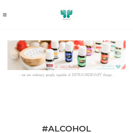
- we are ordinary people, capable of EXTRAORDINARY things -
#ALCOHOL