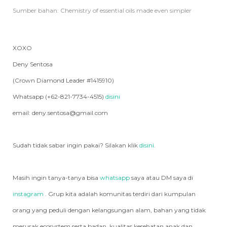
Sumber bahan: Chemistry of essential oils made even simpler
XOXO
Deny Sentosa
(Crown Diamond Leader #1415910)
Whatsapp (+62-821-7734-4515)
disini
email: deny.sentosa@gmail.com
Sudah tidak sabar ingin pakai? Silakan klik
disini
.
Masih ingin tanya-tanya bisa
whatsapp
saya atau DM saya di
instagram
. Grup kita adalah komunitas terdiri dari kumpulan
orang yang peduli dengan kelangsungan alam, bahan yang tidak
merusak ecosystem serta badan, kualitas kesehatan anak dan