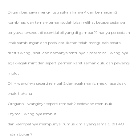
Di gambar, saya meng-ilustrasikan hanya 4 dari bermacam2
kombinasi dan teman-teman sudah bisa melihat betapa bedanya
senyawa tersebut di essential oil yang di gambar?? hanya perbedaan
letak sambungan dan posisi dari ikatan telah mengubah secara
drastis wangi, sifat, dan namanya tentunya. Spearmint – wanginya
agak-agak mint dan seperti permen karet zaman dulu dan pewangi
mulut
Dill – wanginya seperti rempah2 dan agak manis. meski rasa tidak
enak. hahaha
Oregano – wanginya seperti rempah2 pedes dan menusuk
Thyme – wanginya lembut
dan keempatnya mempunyai rumus kimia yang sama C10H14O
Indah bukan?