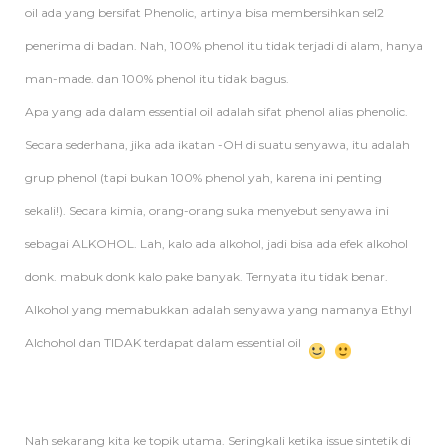
oil ada yang bersifat Phenolic, artinya bisa membersihkan sel2
penerima di badan. Nah, 100% phenol itu tidak terjadi di alam, hanya
man-made. dan 100% phenol itu tidak bagus.
Apa yang ada dalam essential oil adalah sifat phenol alias phenolic.
Secara sederhana, jika ada ikatan -OH di suatu senyawa, itu adalah
grup phenol (tapi bukan 100% phenol yah, karena ini penting
sekali!). Secara kimia, orang-orang suka menyebut senyawa ini
sebagai ALKOHOL. Lah, kalo ada alkohol, jadi bisa ada efek alkohol
donk. mabuk donk kalo pake banyak. Ternyata itu tidak benar.
Alkohol yang memabukkan adalah senyawa yang namanya Ethyl
Alchohol dan TIDAK terdapat dalam essential oil
Nah sekarang kita ke topik utama. Seringkali ketika issue sintetik di