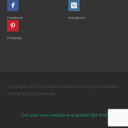
#DIARRHOEA
#DIET
#DIETARY
#diffuse
#DIFFUSER
#DIGESTIVE
Facebook
Instagram
#DIGIZE
#DILL
#DIMAKAN
#DIMINUM
#DINGIN
#DIRI
#DIRT
Pinterest
#DISH
#DISH SOAP
#DISTILASI
#DITELAN
#DIY
#DIYlaundry
#DIYPerfume
#DIYRECIPES
#DIYserum
#DO IT YOURSELF
Copyrights © 2026 held by respective copyright holders,
#DOKTER
#DOWNLINE
#DRAGON
including Deny Sentosa.
#DREAM
#DROP
#DRY
#DUMAI
#EASY TO USE
#eczema
#EDUKASI
Get your own website and system like this!
#edukasidiffuser
#edukasioil