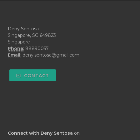
#CYPRESS
#CYST
#DAILY
#DARAH
#DARK
#darkspot
Deny Sentosa
#DECAY
#DEEP RELIEF
#DEMAM
Singapore, SG 649823
Singapore
#DEMO
#DENTAROME
Phone:
88890057
Email:
deny.sentosa@gmail.com
#DEODORANT
#DEPLETION
#DEPOK
#DESERT
#DETAIL
CONTACT
#DETOKS
#DETOX
#DEW
#DEWASA
#DEWDROP
#DHA
#DI-GIZE
#DIAMOND
#DIAMOND RETREAT
#DIAPER
#DIAPERCREAM
#DIARE
Connect with Deny Sentosa
on