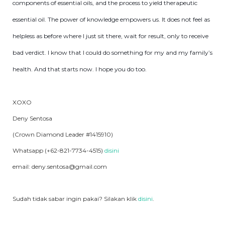
components of essential oils, and the process to yield therapeutic
essential oil. The power of knowledge empowers us. It does not feel as
helpless as before where I just sit there, wait for result, only to receive
bad verdict. I know that I could do something for my and my family’s
health. And that starts now. I hope you do too.
XOXO
Deny Sentosa
(Crown Diamond Leader #1415910)
Whatsapp (+62-821-7734-4515)
disini
email: deny.sentosa@gmail.com
Sudah tidak sabar ingin pakai? Silakan klik
disini
.