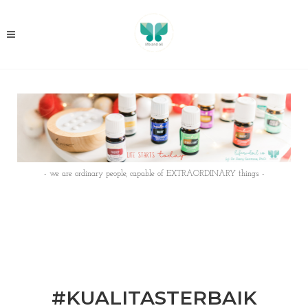
- we are ordinary people, capable of EXTRAORDINARY things -
#KUALITASTERBAIK