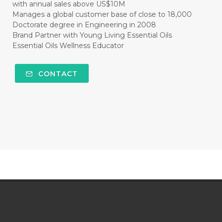
with annual sales above US$10M
#CLEAR
#CLOVE
#COCONUT OIL
Manages a global customer base of close to 18,000
Doctorate degree in Engineering in 2008
#COKLAT
#COLD
#collagen
Brand Partner with Young Living Essential Oils
Essential Oils Wellness Educator
#COLON
#COLOR
#COMBINATION
#COMFORTONE
#COMMUNITY
CONTACT
#COMPARISON
#COMPENSATION
#CONFIDENCE
#CONFINED
#CONTRACEPTIVE
#COOL
#COOL AZUL
#coolazul
#COPAIBA
#COWO
#CRADLECAP
#CRAMP
#CRAVING
#CREAM
#CUCI
#CYPRESS
#CYST
#DAILY
#DARAH
#DARK
#darkspot