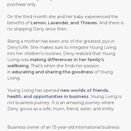
#CEGAH
#CERAH
#CHAMOMILE
purchase only.
#CHANGE
#CHARCOAL BAR SOAP
On the third month she and her baby experienced the
benefits of
Lemon, Lavender, and Thieves
. And there is
#CHELATION
#CHEMICAL
no stopping Deny since then.
#CHEMICALS
#CHEMISTRY
Being a mother has been one of the greatest joys in
Deny's life. She makes sure to integrate Young Living
#chemistryessentialoil
#CHILD
into her children’s routines. Deny realized that Young
#chitosan
#CHOCOLATE
Living was
making differences in her family's
wellbeing
. That's when she finds her passion
#CHOCOLESSENCE
#CHOLESTEROL
in
educating and sharing the goodness
of Young
Living.
#CINNAMINT
#CINNAMON
Young Living has opened
new worlds of friends,
#CINNAMON BARK
#CIRCULATION
health, and opportunities in business
. Young Living is
not business journey. It is an amazing journey where
#CISTUS
#CITRINE
#CITRONELLA
Deny grows as a wife, mum, friend, sister, and entity.
#CITRUS
#CLARITY
#CLEAN
#CLEANER
#CLEANING
#CLEANSER
Business owner of an 13-year-old international business