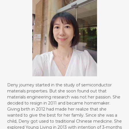
#BODY
#BOGOR
#BOO
#BOREDOM
#BOSAN
#BOTOL
#BOTTLE
#BRAIN
#BRAIN FOG
#BRAIN POWER
#BRIGHTEN
#BROKEN
#BROWN
#BUAH
#BUILD
#BUKU
#BULAN
#BULAN HANTU
#BULANAN
#BUSINESS
#BUSTER
#CALM
Deny journey started in the study of semiconductor
#CALMING
#CANE
#CAP
#CAPEK
materials properties. But she soon found out that
materials engineering research was not her passion. She
#carasehatalami
#CAREER
decided to resign in 2011 and became homemaker.
Giving birth in 2012 had made her realize that she
#CARROT SEED
#CARVACROL
wanted to give the best for her family. Since she was a
child, Deny got used to traditional Chinese medicine. She
#CARVONE
#CEDARWOOD
explored Young Living in 2013 with intention of 3-months