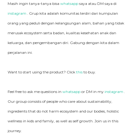
Masih ingin tanya-tanya bisa
whatsapp
saya atau DM saya di
instagram
. Grup kita adalah komunitas terdiri dari kumpulan
orang yang peduli dengan kelangsungan alam, bahan yang tidak
merusak ecosystem serta badan, kualitas kesehatan anak dan
keluarga, dan pengembangan diri. Gabung dengan kita dalam
perjalanan ini.
Want to start using the product? Click
this
to buy.
Feel free to ask me questions in
whatsapp
or DM in my
instagram
.
Our group consists of people who care about sustainability,
ingredients that do not harm ecosystem and our bodies, holistic
wellness in kids and family, as well as self growth. Join us in this
journey.