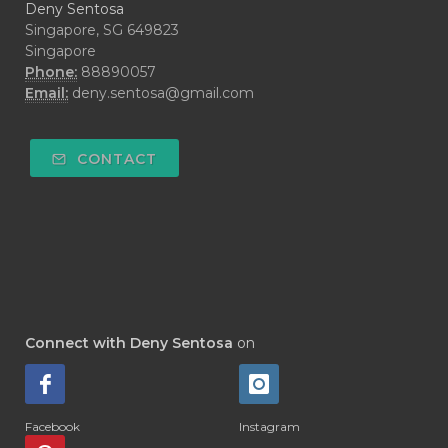
Deny Sentosa
#DECAY
#DEEP RELIEF
#DEMAM
Singapore, SG 649823
Singapore
#DEMO
#DENTAROME
Phone:
88890057
Email:
deny.sentosa@gmail.com
#DEODORANT
#DEPLETION
#DEPOK
#DESERT
#DETAIL
CONTACT
#DETOKS
#DETOX
#DEW
#DEWASA
#DEWDROP
#DHA
#DI-GIZE
#DIAMOND
#DIAMOND RETREAT
#DIAPER
#DIAPERCREAM
#DIARE
Connect with Deny Sentosa
on
#DIARRHOEA
#DIET
#DIETARY
#diffuse
#DIFFUSER
#DIGESTIVE
Facebook
Instagram
#DIGIZE
#DILL
#DIMAKAN