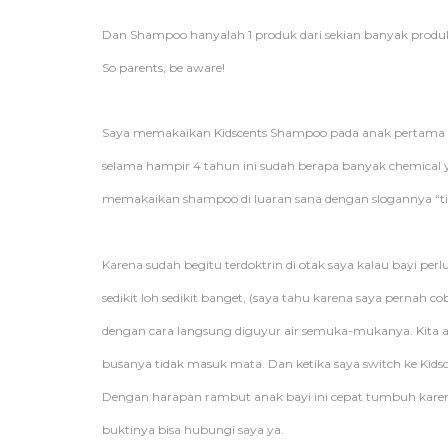
Dan Shampoo hanyalah 1 produk dari sekian banyak produ
So parents, be aware!
Saya memakaikan Kidscents Shampoo pada anak pertama sa
selama hampir 4 tahun ini sudah berapa banyak chemical 
memakaikan shampoo di luaran sana dengan slogannya “tidak
Karena sudah begitu terdoktrin di otak saya kalau bayi per
sedikit loh sedikit banget, (saya tahu karena saya pernah
dengan cara langsung diguyur air semuka-mukanya. Kita a
busanya tidak masuk mata. Dan ketika saya switch ke Ki
Dengan harapan rambut anak bayi ini cepat tumbuh kar
buktinya bisa hubungi saya ya.