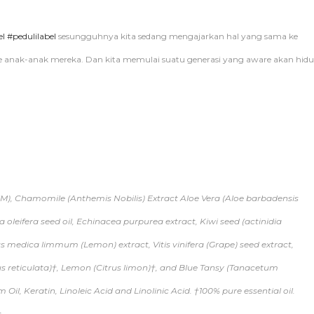
el
#pedulilabel
sesungguhnya kita sedang mengajarkan hal yang sama ke
e anak-anak mereka. Dan kita memulai suatu generasi yang aware akan hid
M), Chamomile (Anthemis Nobilis) Extract Aloe Vera (Aloe barbadensis
 oleifera seed oil, Echinacea purpurea extract, Kiwi seed (actinidia
rus medica limmum (Lemon) extract, Vitis vinifera (Grape) seed extract,
reticulata)†, Lemon (Citrus limon)†, and Blue Tansy (Tanacetum
l, Keratin, Linoleic Acid and Linolinic Acid. †100% pure essential oil.
s