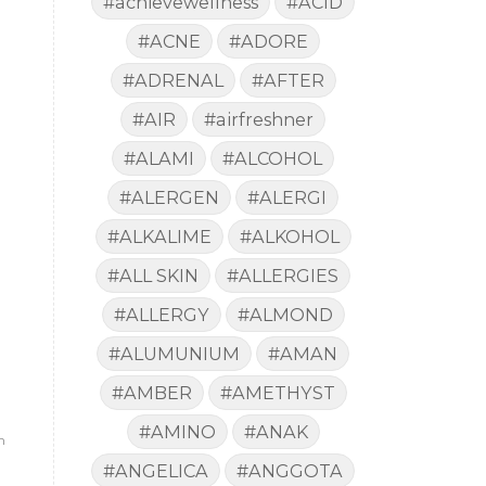
#achievewellness
#ACID
#ACNE
#ADORE
#ADRENAL
#AFTER
#AIR
#airfreshner
#ALAMI
#ALCOHOL
#ALERGEN
#ALERGI
#ALKALIME
#ALKOHOL
#ALL SKIN
#ALLERGIES
#ALLERGY
#ALMOND
#ALUMUNIUM
#AMAN
#AMBER
#AMETHYST
#AMINO
#ANAK
n
#ANGELICA
#ANGGOTA