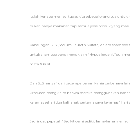
Itulah kenapa menjadi tugas kita sebagai orang tua unt
bukan hanya makanan tapi semua jenis produk yang masuk
Kandungan SLS (Sodium Laureth Sulfate) dalam shampoo
untuk shampoo yang mengklaim “Hypoallergenic”pun men
mata & kulit.
Dan SLS hanya 1 dari beberapa bahan kimia berbahaya lai
Produsen mengklaim bahwa mereka menggunakan bahan ters
keramas sehari dua kali, anak pertama saya keramas 1 hari se
Jadi ingat pepatah “Sedikit demi sedikit lama-lama menjadi 