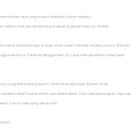
uk memastikan apa yang masuk kedalam tubuh mereka,
 melalui kulit lalu ke pembuluh darah & pencernaan itu AMAN!
 termasuk shampoo bayi & anak-anak sudah menjadi rahasia umum. Bahkan
ggunakannya. Padahal penggunaan SLS bisa menyebabkan iritasi pada
nnya yang terkandung dalam 1 botol shampoo bayi & anak-anak.
ebut dalam batas aman aka sedikit sekali. Tapi coba bayangkan, bayi sa
kali. Dan itu berulang setiap hari.
bukit”.