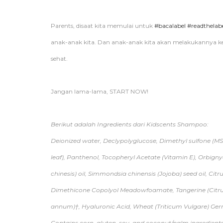
Parents, disaat kita memulai untuk
#bacalabel
#readthelab
anak-anak kita. Dan anak-anak kita akan melakukannya k
sehat.
Jangan lama-lama, START NOW!
Berikut adalah Ingredients dari Kidscents Shampoo:
Deionized water, Declypolyglucose, Dimethyl sulfone (MS
leaf), Panthenol, Tocopheryl Acetate (Vitamin E), Orbignya
chinesis) oil, Simmondsia chinensis (Jojoba) seed oil, Cit
Dimethicone Copolyol Meadowfoamate, Tangerine (Citrus 
annum)†, Hyaluronic Acid, Wheat (Triticum Vulgare) Germ Oi
Contains corn, gluten, soy, and coconut/palm ingredient