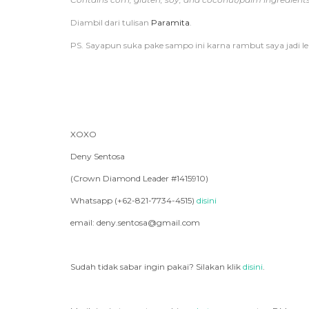
Diambil dari tulisan
Paramita
.
PS. Sayapun suka pake sampo ini karna rambut saya jadi le
XOXO
Deny Sentosa
(Crown Diamond Leader #1415910)
Whatsapp (+62-821-7734-4515)
disini
email: deny.sentosa@gmail.com
Sudah tidak sabar ingin pakai? Silakan klik
disini
.