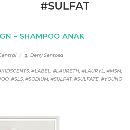
#SULFAT
IGN – SHAMPOO ANAK
Central
Deny Sentosa
#KIDSCENTS
,
#LABEL
,
#LAURETH
,
#LAURYL
,
#MSM
,
POO
,
#SLS
,
#SODIUM
,
#SULFAT
,
#SULFATE
,
#YOUNG