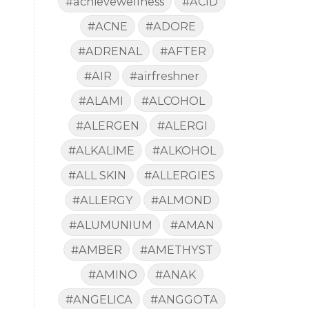
#achievewellness
#ACID
#ACNE
#ADORE
#ADRENAL
#AFTER
#AIR
#airfreshner
#ALAMI
#ALCOHOL
#ALERGEN
#ALERGI
#ALKALIME
#ALKOHOL
#ALL SKIN
#ALLERGIES
#ALLERGY
#ALMOND
#ALUMUNIUM
#AMAN
#AMBER
#AMETHYST
#AMINO
#ANAK
#ANGELICA
#ANGGOTA