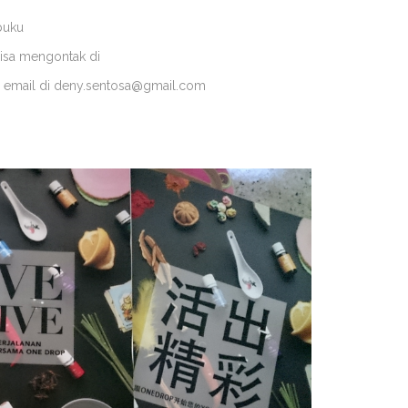
buku
bisa mengontak di
u email di deny.sentosa@gmail.com