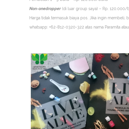
Non-onedropper
(di luar group saya) – Rp. 120.000/
Harga tidak termasuk biaya pos. Jika ingin membeli, 
whatsapp: +62-812-0320-322 atas nama Paramita ata