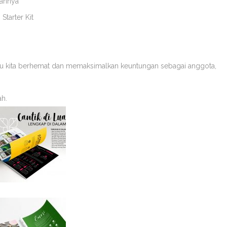
aannya
Starter Kit
tu kita berhemat dan memaksimalkan keuntungan sebagai anggota,
ah.