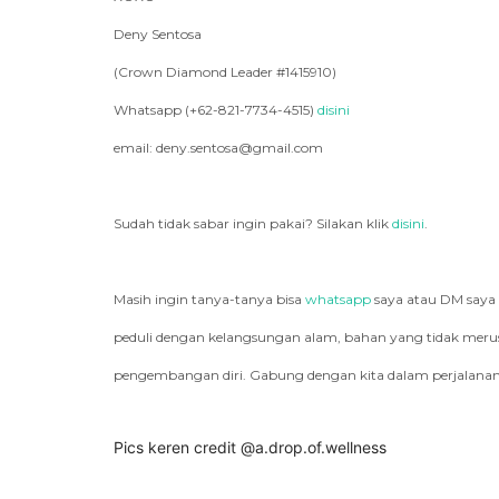
Deny Sentosa
(Crown Diamond Leader #1415910)
Whatsapp (+62-821-7734-4515)
disini
email: deny.sentosa@gmail.com
Sudah tidak sabar ingin pakai? Silakan klik
disini
.
Masih ingin tanya-tanya bisa
whatsapp
saya atau DM saya
peduli dengan kelangsungan alam, bahan yang tidak merusa
pengembangan diri. Gabung dengan kita dalam perjalanan 
Pics keren credit
@a.drop.of.wellness