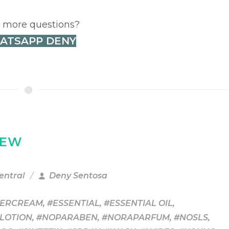
 more questions?
ATSAPP DENY
IEW
Central
Deny Sentosa
PERCREAM
,
#ESSENTIAL
,
#ESSENTIAL OIL
,
LOTION
,
#NOPARABEN
,
#NORAPARFUM
,
#NOSLS
,