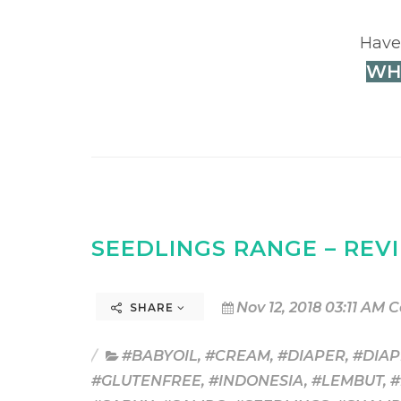
Have
WH
SEEDLINGS RANGE – REV
Nov 12, 2018 03:11 AM 
SHARE
#BABYOIL
,
#CREAM
,
#DIAPER
,
#DIA
#GLUTENFREE
,
#INDONESIA
,
#LEMBUT
,
#