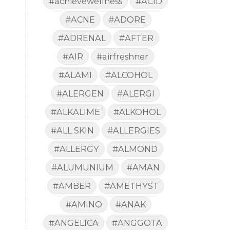
#achievewellness
#ACID
#ACNE
#ADORE
#ADRENAL
#AFTER
#AIR
#airfreshner
#ALAMI
#ALCOHOL
#ALERGEN
#ALERGI
#ALKALIME
#ALKOHOL
#ALL SKIN
#ALLERGIES
#ALLERGY
#ALMOND
#ALUMUNIUM
#AMAN
#AMBER
#AMETHYST
#AMINO
#ANAK
#ANGELICA
#ANGGOTA