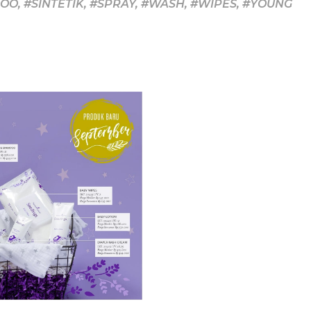
POO
,
#SINTETIK
,
#SPRAY
,
#WASH
,
#WIPES
,
#YOUNG