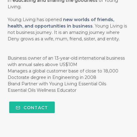
in
educating and sharing the goodness
of Young
Living.
#CINNAMINT
#CINNAMON
Young Living has opened
new worlds of friends,
#CINNAMON BARK
#CIRCULATION
health, and opportunities in business
. Young Living is
not business journey. It is an amazing journey where
#CISTUS
#CITRINE
#CITRONELLA
Deny grows as a wife, mum, friend, sister, and entity.
#CITRUS
#CLARITY
#CLEAN
#CLEANER
#CLEANING
#CLEANSER
Business owner of an 13-year-old international business
with annual sales above US$10M
#CLEAR
#CLOVE
#COCONUT OIL
Manages a global customer base of close to 18,000
Doctorate degree in Engineering in 2008
#COKLAT
#COLD
#collagen
Brand Partner with Young Living Essential Oils
Essential Oils Wellness Educator
#COLON
#COLOR
#COMBINATION
#COMFORTONE
#COMMUNITY
CONTACT
#COMPARISON
#COMPENSATION
#CONFIDENCE
#CONFINED