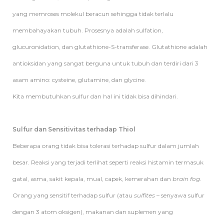
yang memroses molekul beracun sehingga tidak terlalu
membahayakan tubuh. Prosesnya adalah sulfation,
glucuronidation, dan glutathione-S-transferase. Glutathione adalah
antioksidan yang sangat berguna untuk tubuh dan terdiri dari 3
asam amino: cysteine, glutamine, dan glycine.
Kita membutuhkan sulfur dan hal ini tidak bisa dihindari.
Sulfur dan Sensitivitas terhadap Thiol
Beberapa orang tidak bisa tolerasi terhadap sulfur dalam jumlah
besar. Reaksi yang terjadi terlihat seperti reaksi histamin termasuk
gatal, asma, sakit kepala, mual, capek, kemerahan dan
brain fog
.
Orang yang sensitif terhadap sulfur (atau
sulfites
– senyawa sulfur
dengan 3 atom oksigen), makanan dan suplemen yang