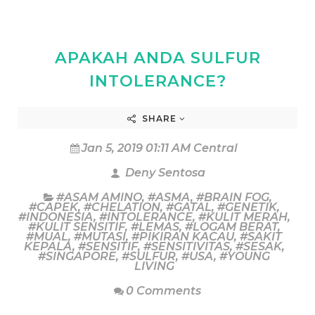
APAKAH ANDA SULFUR
INTOLERANCE?
SHARE
Jan 5, 2019 01:11 AM Central
Deny Sentosa
#ASAM AMINO
,
#ASMA
,
#BRAIN FOG
,
#CAPEK
,
#CHELATION
,
#GATAL
,
#GENETIK
,
#INDONESIA
,
#INTOLERANCE
,
#KULIT MERAH
,
#KULIT SENSITIF
,
#LEMAS
,
#LOGAM BERAT
,
#MUAL
,
#MUTASI
,
#PIKIRAN KACAU
,
#SAKIT
KEPALA
,
#SENSITIF
,
#SENSITIVITAS
,
#SESAK
,
#SINGAPORE
,
#SULFUR
,
#USA
,
#YOUNG
LIVING
0 Comments