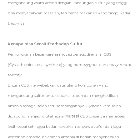
mengandung asam amino dengan kandungan sulfur yang tinggi
bisa menyebabkan masalah, terutama makanan yang tinggi kadar
thiol
-nya.
Kenapa bisa Sensitif terhadap Sulfur
Kemungkinan besar karena mutasi genetic di enzim CBS
(Cystathionine beta-synthase) yang
homozygous
dan
heavy metal
toxicity
.
Enzim CBS menyebabkan daur ulang komponen yang
mengandung sulfur untuk dipakai tubuh dan menghasilkan
amonia sebagai salah satu sampingannya. Cysteine kemudian
digabung menjadi glutathione.
Mutasi
CBS biasanya memroses
lebih cepat sehingga badan kelebihan senyawa sulfur dan juga
kelebihan amonia. Kelebihan amonia di badan menyebabkan