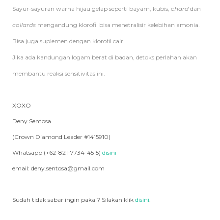
Sayur-sayuran warna hijau gelap seperti bayam, kubis,
chard
dan
collards
mengandung klorofil bisa menetralisir kelebihan amonia.
Bisa juga suplemen dengan klorofil cair.
Jika ada kandungan logam berat di badan, detoks perlahan akan
membantu reaksi sensitivitas ini.
XOXO
Deny Sentosa
(Crown Diamond Leader #1415910)
Whatsapp (+62-821-7734-4515)
disini
email: deny.sentosa@gmail.com
Sudah tidak sabar ingin pakai? Silakan klik
disini
.