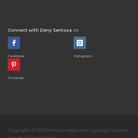
#DI-GIZE
#DIAMOND
#DIAMOND RETREAT
#DIAPER
#DIAPERCREAM
#DIARE
Connect with Deny Sentosa
on
#DIARRHOEA
#DIET
#DIETARY
#diffuse
#DIFFUSER
#DIGESTIVE
Facebook
Instagram
#DIGIZE
#DILL
#DIMAKAN
#DIMINUM
#DINGIN
#DIRI
#DIRT
Pinterest
#DISH
#DISH SOAP
#DISTILASI
#DITELAN
#DIY
#DIYlaundry
#DIYPerfume
#DIYRECIPES
#DIYserum
#DO IT YOURSELF
Copyrights © 2026 held by respective copyright holders,
#DOKTER
#DOWNLINE
#DRAGON
including Deny Sentosa.