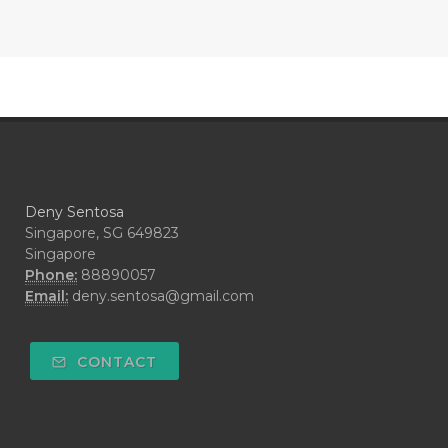
#CONTRACEPTIVE
#COOL
#COOL AZUL
#coolazul
#COPAIBA
#COWO
#CRADLECAP
#CRAMP
#CRAVING
#CREAM
#CUCI
#CYPRESS
#CYST
#DAILY
#DARAH
#DARK
#darkspot
Deny Sentosa
#DECAY
#DEEP RELIEF
#DEMAM
Singapore, SG 649823
Singapore
#DEMO
#DENTAROME
Phone:
88890057
Email:
deny.sentosa@gmail.com
#DEODORANT
#DEPLETION
#DEPOK
#DESERT
#DETAIL
CONTACT
#DETOKS
#DETOX
#DEW
#DEWASA
#DEWDROP
#DHA