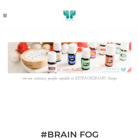
- we are ordinary people, capable of EXTRAORDINARY things -
#BRAIN FOG