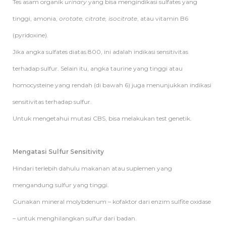
Tes asam organik
urinary
yang bisa mengindikasi sulfates yang
tinggi, amonia,
orotate, citrate, isocitrate
, atau vitamin B6
(pyridoxine).
Jika angka sulfates diatas 800, ini adalah indikasi sensitivitas
terhadap sulfur. Selain itu, angka taurine yang tinggi atau
homocysteine yang rendah (di bawah 6) juga menunjukkan indikasi
sensitivitas terhadap sulfur.
Untuk mengetahui mutasi CBS, bisa melakukan test genetik.
Mengatasi Sulfur Sensitivity
Hindari terlebih dahulu makanan atau suplemen yang
mengandung sulfur yang tinggi.
Gunakan mineral molybdenum – kofaktor dari enzim sulfite oxidase
– untuk menghilangkan sulfur dari badan.