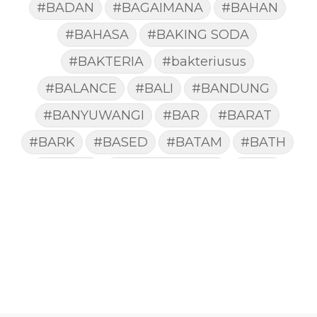
#BADAN
#BAGAIMANA
#BAHAN
#BAHASA
#BAKING SODA
#BAKTERIA
#bakteriusus
#BALANCE
#BALI
#BANDUNG
#BANYUWANGI
#BAR
#BARAT
#BARK
#BASED
#BATAM
#BATH
#BATUK
#batukberdahak
#BAU
#BAYI
#BEBAS
#BEDA
#BEKASI
#BELAJAR
#BELAKANG
#BELANJA
#BELIEF
#BELIEVE
#BENEFIT
#BERAT
#BERBUSA
#BERGABUNG
#BERLIBUR
#BERMINYAK
#BERSIH