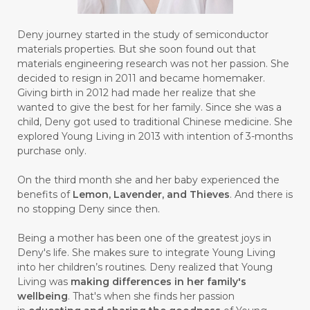
#BUSINESS
#BUSTER
#CALM
Deny journey started in the study of semiconductor
#CALMING
#CANE
#CAP
#CAPEK
materials properties. But she soon found out that
materials engineering research was not her passion. She
#carasehatalami
#CAREER
decided to resign in 2011 and became homemaker.
Giving birth in 2012 had made her realize that she
#CARROT SEED
#CARVACROL
wanted to give the best for her family. Since she was a
child, Deny got used to traditional Chinese medicine. She
#CARVONE
#CEDARWOOD
explored Young Living in 2013 with intention of 3-months
#CEGAH
#CERAH
#CHAMOMILE
purchase only.
#CHANGE
#CHARCOAL BAR SOAP
On the third month she and her baby experienced the
benefits of
Lemon, Lavender, and Thieves
. And there is
#CHELATION
#CHEMICAL
no stopping Deny since then.
#CHEMICALS
#CHEMISTRY
Being a mother has been one of the greatest joys in
Deny's life. She makes sure to integrate Young Living
#chemistryessentialoil
#CHILD
into her children’s routines. Deny realized that Young
#chitosan
#CHOCOLATE
Living was
making differences in her family's
wellbeing
. That's when she finds her passion
#CHOCOLESSENCE
#CHOLESTEROL