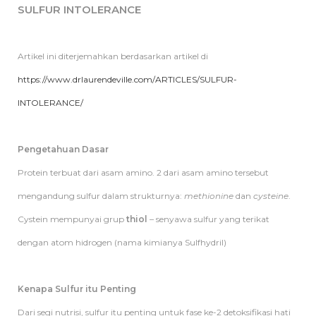
SULFUR INTOLERANCE
Artikel ini diterjemahkan berdasarkan artikel di
https://www.drlaurendeville.com/ARTICLES/SULFUR-
INTOLERANCE/
Pengetahuan Dasar
Protein terbuat dari asam amino. 2 dari asam amino tersebut
mengandung sulfur dalam strukturnya:
methionine
dan
cysteine
.
Cystein mempunyai grup
thiol
– senyawa sulfur yang terikat
dengan atom hidrogen (nama kimianya Sulfhydril)
Kenapa Sulfur itu Penting
Dari segi nutrisi, sulfur itu penting untuk fase ke-2 detoksifikasi hati