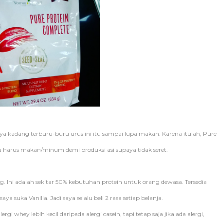
ya kadang terburu-buru urus ini itu sampai lupa makan. Karena itulah, Pure
ga harus makan/minum demi produksi asi supaya tidak seret.
g. Ini adalah sekitar 50% kebutuhan protein untuk orang dewasa. Tersedia
ya suka Vanilla. Jadi saya selalu beli 2 rasa setiap belanja.
hey lebih kecil daripada alergi casein, tapi tetap saja jika ada alergi,