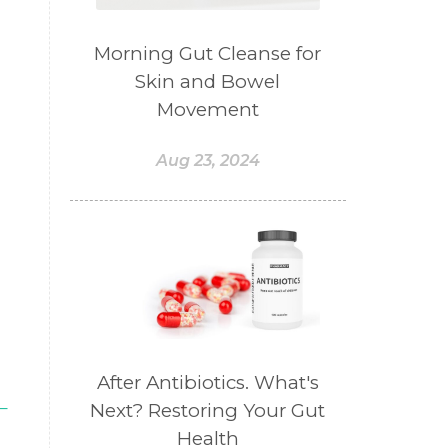
#BELANJA
#BELIEF
#BELIEVE
#BENEFIT
Morning Gut Cleanse for
Skin and Bowel
#BERAT
#BERBUSA
Movement
#BERGABUNG
#BERLIBUR
#BERMINYAK
#BERSIH
Aug 23, 2024
#BERSINAR
#BERUBAH
#BIBIR
#BILAS
#BIOTIN
#BIRTH CONTROL
#BISNIS
#bisnisyoungliving
#BLACK
#blendessentialoil
#bloomcollagen
After Antibiotics. What's
–
Next? Restoring Your Gut
#BLUE LACE AGATE
Health
#BLUSH
#BODY