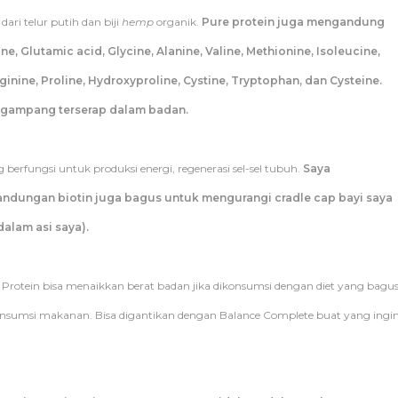
ari telur putih dan biji
hemp
organik.
Pure protein juga mengandung
e, Glutamic acid, Glycine, Alanine, Valine, Methionine, Isoleucine,
rginine, Proline, Hydroxyproline, Cystine, Tryptophan, dan Cysteine.
h gampang terserap dalam badan.
 berfungsi untuk produksi energi, regenerasi sel-sel tubuh.
Saya
andungan biotin juga bagus untuk mengurangi cradle cap bayi saya
dalam asi saya).
e Protein bisa menaikkan berat badan jika dikonsumsi dengan diet yang bagus
onsumsi makanan. Bisa digantikan dengan Balance Complete buat yang ingi