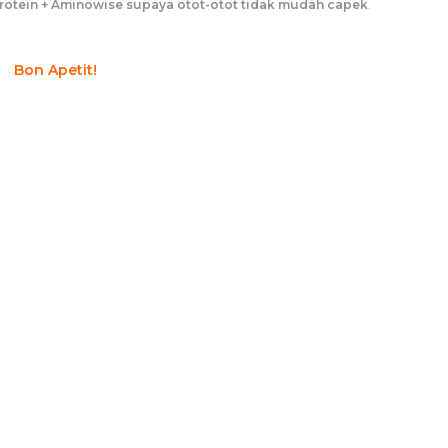
rotein + Aminowise supaya otot-otot tidak mudah capek
.
Bon Apetit!