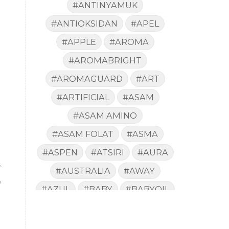
#ANTINYAMUK
#ANTIOKSIDAN
#APEL
#APPLE
#AROMA
#AROMABRIGHT
#AROMAGUARD
#ART
#ARTIFICIAL
#ASAM
#ASAM AMINO
#ASAM FOLAT
#ASMA
#ASPEN
#ATSIRI
#AURA
.
#AUSTRALIA
#AWAY
n
#AZUL
#BABY
#BABYOIL
#BACA
#BACTERIA
#BAD
#BADAN