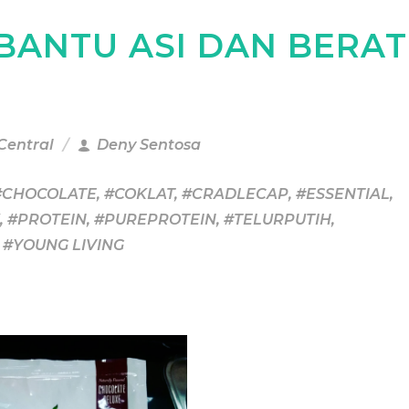
 BANTU ASI DAN BERAT
 Central
Deny Sentosa
#CHOCOLATE
,
#COKLAT
,
#CRADLECAP
,
#ESSENTIAL
,
,
#PROTEIN
,
#PUREPROTEIN
,
#TELURPUTIH
,
,
#YOUNG LIVING