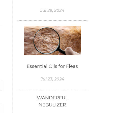
#BOGOR
#BOO
Jul 29, 2024
#BOREDOM
#BOSAN
#BOTOL
#BOTTLE
#BRAIN
#BRAIN FOG
#BRAIN POWER
#BRIGHTEN
#BROKEN
#BROWN
#BUAH
Essential Oils for Fleas
#BUILD
#BUKU
#BULAN
Jul 23, 2024
#BULAN HANTU
#BULANAN
#BUSINESS
WANDERFUL
#BUSTER
#CALM
NEBULIZER
#CALMING
#CANE
#CAP