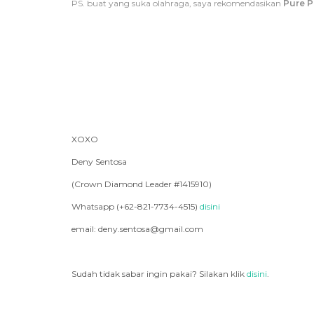
PS. buat yang suka olahraga, saya rekomendasikan
Pure P
XOXO
Deny Sentosa
(Crown Diamond Leader #1415910)
Whatsapp (+62-821-7734-4515)
disini
email: deny.sentosa@gmail.com
Sudah tidak sabar ingin pakai? Silakan klik
disini
.