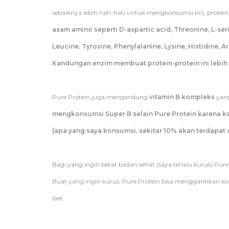
sebaiknya lebih hati-hati untuk mengkonsumsi ini), protein d
asam amino seperti D-aspartic acid, Threonine, L-serin
Leucine, Tyrosine, Phenylalanine, Lysine, Histidine, A
Kandungan enzim membuat protein-protein ini lebi
Pure Protein juga mengandung
vitamin B kompleks
yang
mengkonsumsi Super B selain Pure Protein karena k
(apa yang saya konsumsi, sekitar 10% akan terdapat 
Bagi yang ingin berat badan sehat (saya terlalu kurus) Pur
Buat yang ingin kurus, Pure Protein bisa menggantikan k
diet.