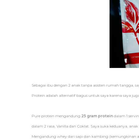
Sebagai ibu dengan 2 anak tanpa asisten rumah tangga, sa
Protein adalah alternatif bagus untuk saya karena saya ju
Pure protein mengandung
25 gram protein
dalam 1 servin
dalam 2 rasa, Vanilla dan Coklat. Saya suka keduanya, anak sa
Mengandung whey dari sapi dan kambing (kemungkinan alergi w