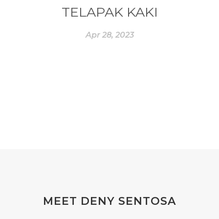
#essentialoilvitality
#ESSENTIALZYME
TELAPAK KAKI
#ESSENTIALZYME-4
#ESTROGEN
Apr 28, 2023
#eucalyptus
#EUROPE
#exam
#EXERCISE
#EXHAUSTION
#EXTRACT
#EYE
#FACE
#FAKE
#farmsandalwood
#FATIGUE
#FEELING
#FEELINGS
#FEET
#FEVER
#FIBROID
#FINANSIAL
#finelines
#FISH
#fleas
#FLU
#FLU PERUT
#FLUOR
#FLUORIDE
#FOAM
#FOKUS
#FOLAT
MEET DENY SENTOSA
#FOLATE
#FOLIC
#FOLIC ACID