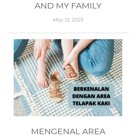
#ELASTICITY
#ELASTIK
#ELEMI
AND MY FAMILY
#EMBRANCE
#EMOSI
#EMOTIONAL
May 12, 2023
#EMPOWERMENT
#ENDOCRINE
#ENDOKRIN
#ENDOMETRIOSIS
#ENEG
#ENERGI
#ENERGY
#enneagram
#ENROLLER
#EO
#EPA
#EQUADORIAN
#EROPA
#ESSENCE
#ESSENTIAL
#ESSENTIAL OIL
#ESSENTIAL OILS
#ESSENTIAL REWARD
#essentialoil
#essentialoilforhealth
#ESSENTIALOILS
#essentialoilterbaik
MENGENAL AREA