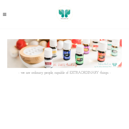
- we are ordinary people, capable of EXTRAORDINARY things -