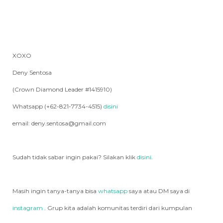
XOXO
Deny Sentosa
(Crown Diamond Leader #1415910)
Whatsapp (+62-821-7734-4515)
disini
email: deny.sentosa@gmail.com
Sudah tidak sabar ingin pakai? Silakan klik
disini
.
Masih ingin tanya-tanya bisa
whatsapp
saya atau DM saya di
instagram
. Grup kita adalah komunitas terdiri dari kumpulan