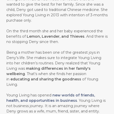
wanted to give the best for her family. Since she was a
#GLUTAMATE
#GLUTEN FREE
child, Deny got used to traditional Chinese medicine. She
explored Young Living in 2013 with intention of 3-months
#GLUTENFREE
#GOJI
#GOLD
purchase only.
#GOLDEN
#GRAPEFRUIT
#GRATIS
On the third month she and her baby experienced the
#GREAT
#GROUNDING
#GROWTH
benefits of
Lemon, Lavender, and Thieves
. And there is
no stopping Deny since then.
#gutcleanse
#guthealth
Being a mother has been one of the greatest joys in
#guthealthmatters
#GUY
#GYM
Deny's life. She makes sure to integrate Young Living
into her children’s routines. Deny realized that Young
#HABIT
#HACK
#HADIAH
#HAIR
Living was
making differences in her family's
wellbeing
. That's when she finds her passion
#HALUS
#HAMIL
#HAND
in
educating and sharing the goodness
of Young
#HAND SANITIZER
#HARAPAN
Living.
#HARMONI
#HARMONY
#HATI
Young Living has opened
new worlds of friends,
health, and opportunities in business
. Young Living is
#HEALTH
#HEALTHY
not business journey. It is an amazing journey where
Deny grows as a wife, mum, friend, sister, and entity.
#healthydigestion
#healthylifestyle