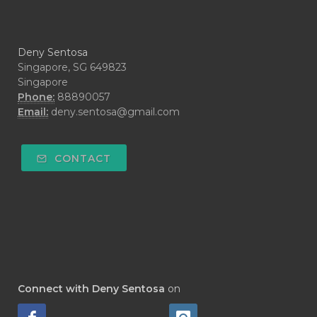
#IMBALANCE
#IMMUNE
#IMMUPRO
#IMPATIENCE
Deny Sentosa
#IMUNITAS
#INCOME
#INDONESIA
Singapore, SG 649823
Singapore
#INDONESIAN
#INFECTION
Phone:
88890057
#INFERTILITY
#INFO
#INFUSED
Email:
deny.sentosa@gmail.com
#INGESTION
#INNER CHILD
CONTACT
#INSECTSIDE
#INSEKTISIDA
#INSOM
#INSPIRATION
#INTENSIVE
#INTERNASIONAL
#INTERNATIONAL
#INTOLERANCE
#IRITASI
#IRRITATION
#JADWAL
#JAKARTA
Connect with Deny Sentosa
on
#JAM ORGAN
#JANTUNG