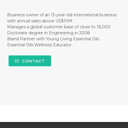
#healthyrecipes
#healthyskin
Business owner of an 13-year-old international business
#healthyskincare
#healthyskintips
with annual sales above US$10M
Manages a global customer base of close to 18,000
#HEART
#HEIGHT
#HEMAT
Doctorate degree in Engineering in 2008
Brand Partner with Young Living Essential Oils
#HEMATITE
#HIDUP
#HIGHEST
Essential Oils Wellness Educator
#HIGHLIGHT
#HILANG
#HOLIDAY
CONTACT
#HONG KUAI
#HORMON
#HORMONAL
#HORMONE
#HORMONES
#HOUSEHOLD
#HYDROSOL
#HYPERACTIVITY
#ICP
#IDAHO BLUE SPRUCE
#IDEAL
#idooiils
#IKAN