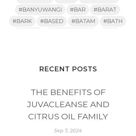
#BANYUWANGI
#BAR
#BARAT
#BARK
#BASED
#BATAM
#BATH
#BATUK
#batukberdahak
#BAU
#BAYI
#BEBAS
#BEDA
#BEKASI
#BELAJAR
#BELAKANG
#BELANJA
#BELIEF
#BELIEVE
#BENEFIT
RECENT POSTS
#BERAT
#BERBUSA
#BERGABUNG
#BERLIBUR
THE BENEFITS OF
#BERMINYAK
#BERSIH
#BERSINAR
#BERUBAH
#BIBIR
JUVACLEANSE AND
#BILAS
#BIOTIN
#BIRTH CONTROL
CITRUS OIL FAMILY
#BISNIS
#bisnisyoungliving
#BLACK
Sep 7, 2024