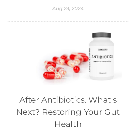
#CARROT SEED
#CARVACROL
Aug 23, 2024
#CARVONE
#CEDARWOOD
#CEGAH
#CERAH
#CHAMOMILE
#CHANGE
#CHARCOAL BAR SOAP
#CHELATION
#CHEMICAL
#CHEMICALS
#CHEMISTRY
#chemistryessentialoil
#CHILD
#chitosan
#CHOCOLATE
#CHOCOLESSENCE
#CHOLESTEROL
After Antibiotics. What's
#CINNAMINT
#CINNAMON
Next? Restoring Your Gut
#CINNAMON BARK
#CIRCULATION
Health
#CISTUS
#CITRINE
#CITRONELLA