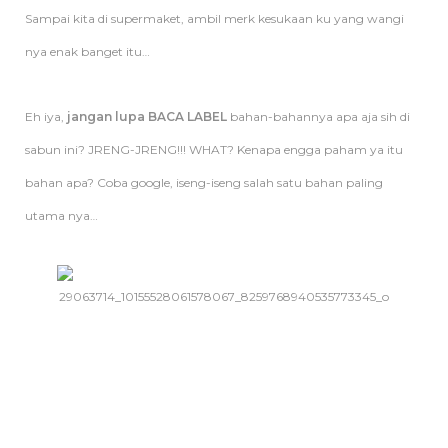
Sampai kita di supermaket, ambil merk kesukaan ku yang wangi
nya enak banget itu…
Eh iya,
jangan lupa BACA LABEL
bahan-bahannya apa aja sih di
sabun ini? JRENG-JRENG!!! WHAT? Kenapa engga paham ya itu
bahan apa? Coba google, iseng-iseng salah satu bahan paling
utama nya…