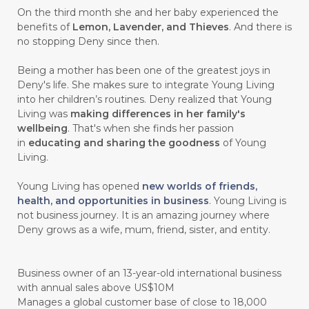
On the third month she and her baby experienced the
#GREAT
#GROUNDING
#GROWTH
benefits of
Lemon, Lavender, and Thieves
. And there is
no stopping Deny since then.
#gutcleanse
#guthealth
Being a mother has been one of the greatest joys in
#guthealthmatters
#GUY
#GYM
Deny's life. She makes sure to integrate Young Living
into her children’s routines. Deny realized that Young
#HABIT
#HACK
#HADIAH
#HAIR
Living was
making differences in her family's
wellbeing
. That's when she finds her passion
#HALUS
#HAMIL
#HAND
in
educating and sharing the goodness
of Young
#HAND SANITIZER
#HARAPAN
Living.
#HARMONI
#HARMONY
#HATI
Young Living has opened
new worlds of friends,
health, and opportunities in business
. Young Living is
#HEALTH
#HEALTHY
not business journey. It is an amazing journey where
Deny grows as a wife, mum, friend, sister, and entity.
#healthydigestion
#healthylifestyle
#healthyrecipes
#healthyskin
Business owner of an 13-year-old international business
#healthyskincare
#healthyskintips
with annual sales above US$10M
Manages a global customer base of close to 18,000