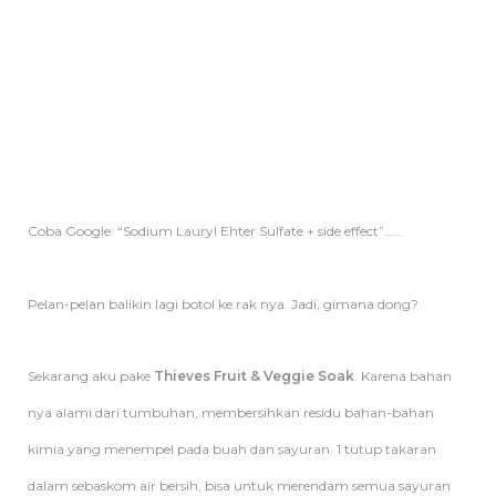
Coba Google: “Sodium Lauryl Ehter Sulfate + side effect”……
Pelan-pelan balikin lagi botol ke rak nya. Jadi, gimana dong?
Sekarang aku pake
Thieves Fruit & Veggie Soak
. Karena bahan
nya alami dari tumbuhan, membersihkan residu bahan-bahan
kimia yang menempel pada buah dan sayuran. 1 tutup takaran
dalam sebaskom air bersih, bisa untuk merendam semua sayuran