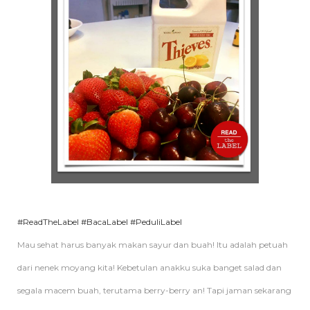
#ReadTheLabel
#BacaLabel
#PeduliLabel
Mau sehat harus banyak makan sayur dan buah! Itu adalah petuah
dari nenek moyang kita! Kebetulan anakku suka banget salad dan
segala macem buah, terutama berry-berry an! Tapi jaman sekarang