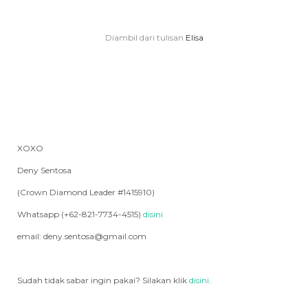
Diambil dari tulisan
Elisa
XOXO
Deny Sentosa
(Crown Diamond Leader #1415910)
Whatsapp (+62-821-7734-4515)
disini
email: deny.sentosa@gmail.com
Sudah tidak sabar ingin pakai? Silakan klik
disini
.