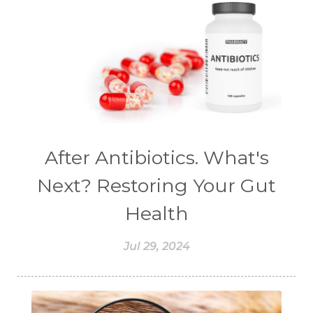
#CHANGE
#CHARCOAL BAR SOAP
#CHELATION
#CHEMICAL
#CHEMICALS
#CHEMISTRY
#chemistryessentialoil
#CHILD
#chitosan
#CHOCOLATE
#CHOCOLESSENCE
#CHOLESTEROL
After Antibiotics. What's
#CINNAMINT
#CINNAMON
Next? Restoring Your Gut
#CINNAMON BARK
#CIRCULATION
Health
#CISTUS
#CITRINE
#CITRONELLA
Jul 29, 2024
#CITRUS
#CLARITY
#CLEAN
#CLEANER
#CLEANING
#CLEANSER
#CLEAR
#CLOVE
#COCONUT OIL