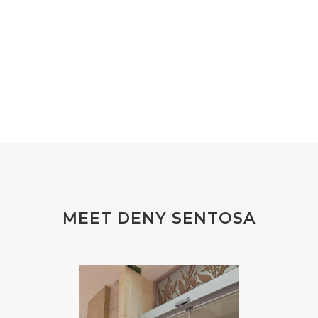
#EXERCISE
#EXHAUSTION
#EXTRACT
#EYE
#FACE
#FAKE
#farmsandalwood
#FATIGUE
#FEELING
#FEELINGS
#FEET
#FEVER
#FIBROID
#FINANSIAL
#finelines
#FISH
#fleas
#FLU
#FLU PERUT
#FLUOR
#FLUORIDE
#FOAM
#FOKUS
#FOLAT
MEET DENY SENTOSA
#FOLATE
#FOLIC
#FOLIC ACID
#FOOT
#FORGIVENESS
#FORMALDEHYDE
#FOUNDATION
#FRAGRANCE
#FRANKINCENSE