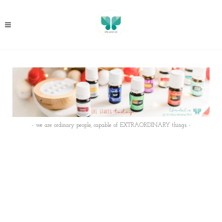
- we are ordinary people, capable of EXTRAORDINARY things -