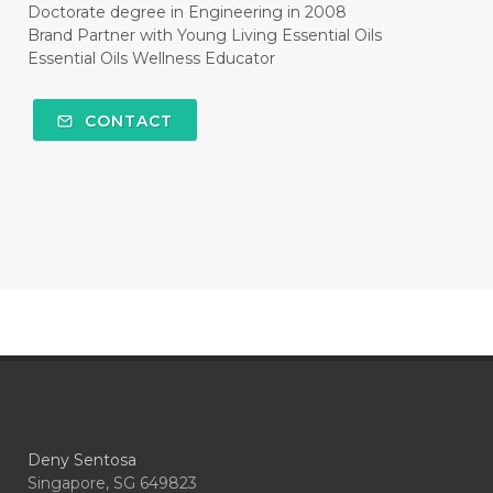
#HEART
#HEIGHT
#HEMAT
Doctorate degree in Engineering in 2008
Brand Partner with Young Living Essential Oils
#HEMATITE
#HIDUP
#HIGHEST
Essential Oils Wellness Educator
#HIGHLIGHT
#HILANG
#HOLIDAY
CONTACT
#HONG KUAI
#HORMON
#HORMONAL
#HORMONE
#HORMONES
#HOUSEHOLD
#HYDROSOL
#HYPERACTIVITY
#ICP
#IDAHO BLUE SPRUCE
#IDEAL
#idooiils
#IKAN
#IMBALANCE
#IMMUNE
#IMMUPRO
#IMPATIENCE
Deny Sentosa
#IMUNITAS
#INCOME
#INDONESIA
Singapore, SG 649823