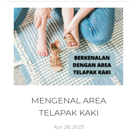
#ENDOKRIN
#ENDOMETRIOSIS
#ENEG
#ENERGI
#ENERGY
#enneagram
#ENROLLER
#EO
#EPA
#EQUADORIAN
#EROPA
#ESSENCE
#ESSENTIAL
#ESSENTIAL OIL
#ESSENTIAL OILS
#ESSENTIAL REWARD
#essentialoil
#essentialoilforhealth
#ESSENTIALOILS
#essentialoilterbaik
MENGENAL AREA
#essentialoilvitality
#ESSENTIALZYME
TELAPAK KAKI
#ESSENTIALZYME-4
#ESTROGEN
Apr 28, 2023
#eucalyptus
#EUROPE
#exam