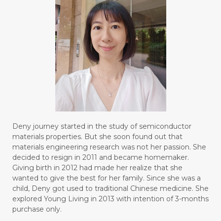
#FREEDOM
#FREKUENSI
#FRESH
#FROM
#FRUIT
#FRUITS
#FRUSTASI
#FRUSTATION
#GAIN
#GALVANIC
#GAMPANG
#GASTROENTERITIS
#GATAL
#GAYA
#GEL
#GENESIS
#GENETIK
#GENTLE
#GERANIUM
Deny journey started in the study of semiconductor
materials properties. But she soon found out that
#GHOST FESTIVAL
#GIGI
#gigisehat
materials engineering research was not her passion. She
decided to resign in 2011 and became homemaker.
#GINGER
#GINJAL
#globulus
Giving birth in 2012 had made her realize that she
wanted to give the best for her family. Since she was a
#GLUTAMATE
#GLUTEN FREE
child, Deny got used to traditional Chinese medicine. She
explored Young Living in 2013 with intention of 3-months
#GLUTENFREE
#GOJI
#GOLD
purchase only.
#GOLDEN
#GRAPEFRUIT
#GRATIS