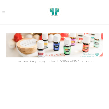
- we are ordinary people, capable of EXTRAORDINARY things -