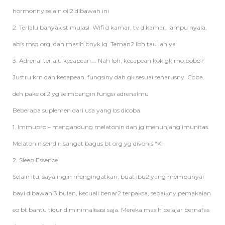
hormonny selain oil2 dibawah ini
2. Terlalu banyak stimulasi. Wifi d kamar, tv d kamar, lampu nyala,
abis msg org, dan masih bnyk lg. Teman2 lbh tau lah ya
3. Adrenal terlalu kecapean…. Nah loh, kecapean kok gk mo bobo?
Justru krn dah kecapean, fungsiny dah gk sesuai seharusny. Coba
deh pake oil2 yg seimbangin fungsi adrenalmu
Beberapa suplemen dari usa yang bs dicoba
1. Immupro – mengandung melatonin dan jg menunjang imunitas.
Melatonin sendiri sangat bagus bt org yg divonis “K”
2. Sleep Essence
Selain itu, saya ingin mengingatkan, buat ibu2 yang mempunyai
bayi dibawah 3 bulan, kecuali benar2 terpaksa, sebaikny pemakaian
eo bt bantu tidur diminimalisasi saja. Mereka masih belajar bernafas