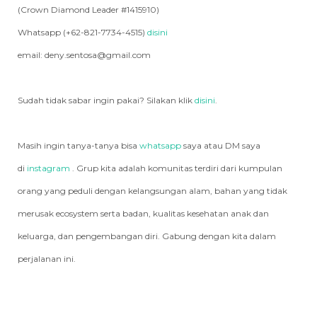
(Crown Diamond Leader #1415910)
Whatsapp (+62-821-7734-4515)
disini
email: deny.sentosa@gmail.com
Sudah tidak sabar ingin pakai? Silakan klik
disini
.
Masih ingin tanya-tanya bisa
whatsapp
saya atau DM saya
di
instagram
. Grup kita adalah komunitas terdiri dari kumpulan
orang yang peduli dengan kelangsungan alam, bahan yang tidak
merusak ecosystem serta badan, kualitas kesehatan anak dan
keluarga, dan pengembangan diri. Gabung dengan kita dalam
perjalanan ini.