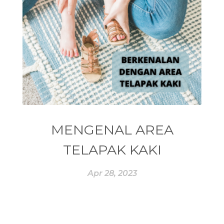
#enneagram
#ENROLLER
#EO
#EPA
#EQUADORIAN
#EROPA
#ESSENCE
#ESSENTIAL
#ESSENTIAL OIL
#ESSENTIAL OILS
#ESSENTIAL REWARD
#essentialoil
#essentialoilforhealth
#ESSENTIALOILS
#essentialoilterbaik
MENGENAL AREA
#essentialoilvitality
#ESSENTIALZYME
TELAPAK KAKI
#ESSENTIALZYME-4
#ESTROGEN
Apr 28, 2023
#eucalyptus
#EUROPE
#exam
#EXERCISE
#EXHAUSTION
#EXTRACT
#EYE
#FACE
#FAKE