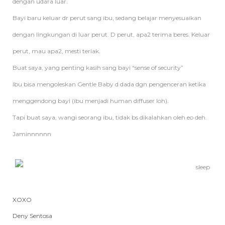
dengan udara luar.
Bayi baru keluar dr perut sang ibu, sedang belajar menyesuaikan
dengan lingkungan di luar perut. D perut, apa2 terima beres. Keluar
perut, mau apa2, mesti teriak.
Buat saya, yang penting kasih sang bayi “sense of security”
Ibu bisa mengoleskan Gentle Baby d dada dgn pengenceran ketika
menggendong bayi (ibu menjadi human diffuser loh).
Tapi buat saya, wangi seorang ibu, tidak bs dikalahkan oleh eo deh.
Jaminnnnnn
XOXO
Deny Sentosa