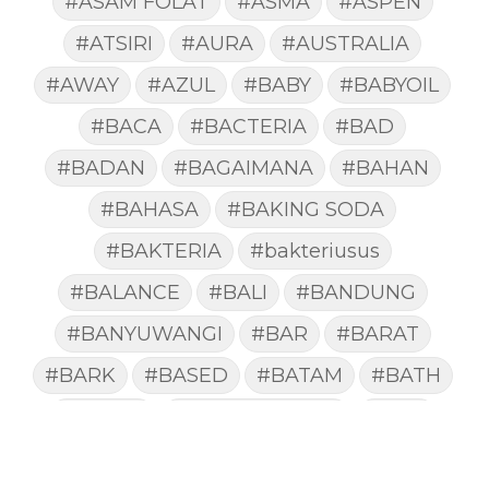
#ASAM FOLAT
#ASMA
#ASPEN
#ATSIRI
#AURA
#AUSTRALIA
#AWAY
#AZUL
#BABY
#BABYOIL
#BACA
#BACTERIA
#BAD
#BADAN
#BAGAIMANA
#BAHAN
#BAHASA
#BAKING SODA
#BAKTERIA
#bakteriusus
#BALANCE
#BALI
#BANDUNG
#BANYUWANGI
#BAR
#BARAT
#BARK
#BASED
#BATAM
#BATH
#BATUK
#batukberdahak
#BAU
#BAYI
#BEBAS
#BEDA
#BEKASI