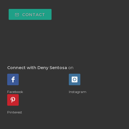
#INGESTION
#INNER CHILD
CONTACT
#INSECTSIDE
#INSEKTISIDA
#INSOM
#INSPIRATION
#INTENSIVE
#INTERNASIONAL
#INTERNATIONAL
#INTOLERANCE
#IRITASI
#IRRITATION
#JADWAL
#JAKARTA
Connect with Deny Sentosa
on
#JAM ORGAN
#JANTUNG
#JANUARI
#JAPAN
#JASMINE
Facebook
Instagram
#JELEK
#JEPANG
#JERAWAT
#JOIN
#JOINTS
#JOJOBA
#JOY
Pinterest
#KAKI
#KAPSUL
#KARIR
#KEBIASAAN
#KEDIRI