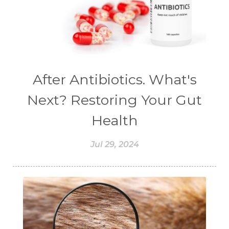
#CHEMICALS
#CHEMISTRY
#chemistryessentialoil
#CHILD
#chitosan
#CHOCOLATE
#CHOCOLESSENCE
#CHOLESTEROL
After Antibiotics. What's
#CINNAMINT
#CINNAMON
Next? Restoring Your Gut
#CINNAMON BARK
#CIRCULATION
Health
#CISTUS
#CITRINE
#CITRONELLA
Jul 29, 2024
#CITRUS
#CLARITY
#CLEAN
#CLEANER
#CLEANING
#CLEANSER
#CLEAR
#CLOVE
#COCONUT OIL
#COKLAT
#COLD
#collagen
#COLON
#COLOR
#COMBINATION