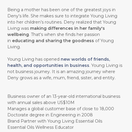
#gutcleanse
#guthealth
Being a mother has been one of the greatest joys in
#guthealthmatters
#GUY
#GYM
Deny's life. She makes sure to integrate Young Living
into her children’s routines. Deny realized that Young
#HABIT
#HACK
#HADIAH
#HAIR
Living was
making differences in her family's
wellbeing
. That's when she finds her passion
#HALUS
#HAMIL
#HAND
in
educating and sharing the goodness
of Young
#HAND SANITIZER
#HARAPAN
Living.
#HARMONI
#HARMONY
#HATI
Young Living has opened
new worlds of friends,
health, and opportunities in business
. Young Living is
#HEALTH
#HEALTHY
not business journey. It is an amazing journey where
Deny grows as a wife, mum, friend, sister, and entity.
#healthydigestion
#healthylifestyle
#healthyrecipes
#healthyskin
Business owner of an 13-year-old international business
#healthyskincare
#healthyskintips
with annual sales above US$10M
Manages a global customer base of close to 18,000
#HEART
#HEIGHT
#HEMAT
Doctorate degree in Engineering in 2008
Brand Partner with Young Living Essential Oils
#HEMATITE
#HIDUP
#HIGHEST
Essential Oils Wellness Educator