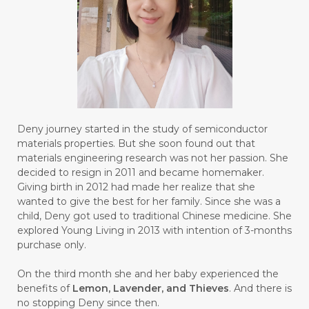
#FRUSTASI
#FRUSTATION
#GAIN
#GALVANIC
#GAMPANG
#GASTROENTERITIS
#GATAL
#GAYA
#GEL
#GENESIS
#GENETIK
#GENTLE
#GERANIUM
Deny journey started in the study of semiconductor
materials properties. But she soon found out that
#GHOST FESTIVAL
#GIGI
#gigisehat
materials engineering research was not her passion. She
decided to resign in 2011 and became homemaker.
#GINGER
#GINJAL
#globulus
Giving birth in 2012 had made her realize that she
wanted to give the best for her family. Since she was a
#GLUTAMATE
#GLUTEN FREE
child, Deny got used to traditional Chinese medicine. She
explored Young Living in 2013 with intention of 3-months
#GLUTENFREE
#GOJI
#GOLD
purchase only.
#GOLDEN
#GRAPEFRUIT
#GRATIS
On the third month she and her baby experienced the
#GREAT
#GROUNDING
#GROWTH
benefits of
Lemon, Lavender, and Thieves
. And there is
no stopping Deny since then.