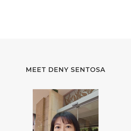
#farmsandalwood
#FATIGUE
#FEELING
#FEELINGS
#FEET
#FEVER
#FIBROID
#FINANSIAL
#finelines
#FISH
#fleas
#FLU
#FLU PERUT
#FLUOR
#FLUORIDE
#FOAM
#FOKUS
#FOLAT
MEET DENY SENTOSA
#FOLATE
#FOLIC
#FOLIC ACID
#FOOT
#FORGIVENESS
#FORMALDEHYDE
#FOUNDATION
#FRAGRANCE
#FRANKINCENSE
#FREEDOM
#FREKUENSI
#FRESH
#FROM
#FRUIT
#FRUITS