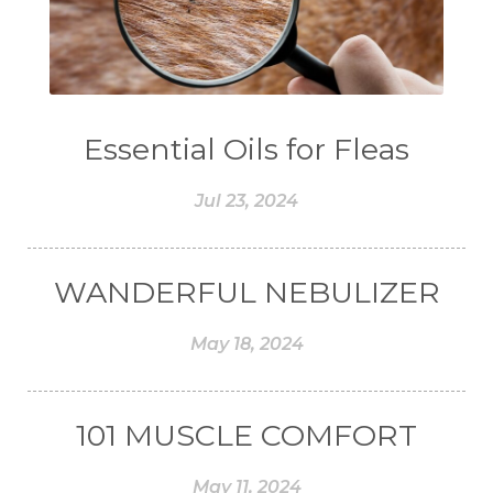
#COMFORTONE
#COMMUNITY
#COMPARISON
#COMPENSATION
#CONFIDENCE
#CONFINED
Essential Oils for Fleas
#CONTRACEPTIVE
#COOL
Jul 23, 2024
#COOL AZUL
#coolazul
#COPAIBA
#COWO
#CRADLECAP
#CRAMP
WANDERFUL NEBULIZER
#CRAVING
#CREAM
#CUCI
#CYPRESS
#CYST
#DAILY
May 18, 2024
#DARAH
#DARK
#darkspot
#DECAY
#DEEP RELIEF
#DEMAM
101 MUSCLE COMFORT
#DEMO
#DENTAROME
May 11, 2024