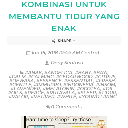
KOMBINASI UNTUK
MEMBANTU TIDUR YANG
ENAK
SHARE
Jan 16, 2018 10:44 AM Central
Deny Sentosa
#ANAK
,
#ANGELICA
,
#BABY
,
#BAYI
,
#CALM
,
#CALMING
,
#CEDARWOOD
,
#CITRUS
,
#DEWASA
,
#ESSENCE
,
#ESSENTIAL
,
#FRESH
,
#GENTLE
,
#IMMUPRO
,
#INDONESIA
,
#INSOM
,
#LAVENDER
,
#MELATONIN
,
#OCOTEA
,
#OIL
,
#OILS
,
#PEACE
,
#RUTAVALA
,
#SLEEP
,
#TIDUR
,
#VALOR
,
#VETIVER
,
#WHITE
,
#YOUNG LIVING
0 Comments