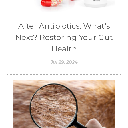
#chitosan
#CHOCOLATE
#CHOCOLESSENCE
#CHOLESTEROL
After Antibiotics. What's
#CINNAMINT
#CINNAMON
Next? Restoring Your Gut
#CINNAMON BARK
#CIRCULATION
Health
#CISTUS
#CITRINE
#CITRONELLA
Jul 29, 2024
#CITRUS
#CLARITY
#CLEAN
#CLEANER
#CLEANING
#CLEANSER
#CLEAR
#CLOVE
#COCONUT OIL
#COKLAT
#COLD
#collagen
#COLON
#COLOR
#COMBINATION
#COMFORTONE
#COMMUNITY