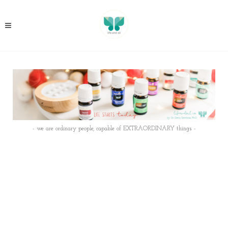
- we are ordinary people, capable of EXTRAORDINARY things -