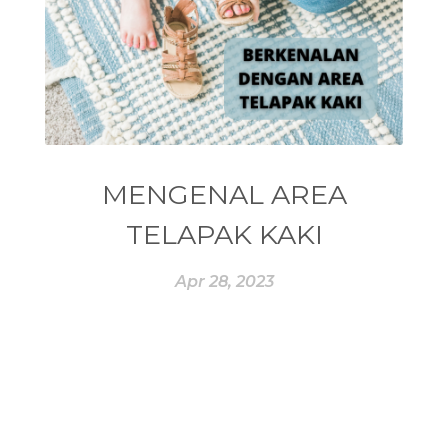
#ESSENCE
#ESSENTIAL
#ESSENTIAL OIL
#ESSENTIAL OILS
#ESSENTIAL REWARD
#essentialoil
#essentialoilforhealth
#ESSENTIALOILS
#essentialoilterbaik
MENGENAL AREA
#essentialoilvitality
#ESSENTIALZYME
TELAPAK KAKI
#ESSENTIALZYME-4
#ESTROGEN
Apr 28, 2023
#eucalyptus
#EUROPE
#exam
#EXERCISE
#EXHAUSTION
#EXTRACT
#EYE
#FACE
#FAKE
#farmsandalwood
#FATIGUE