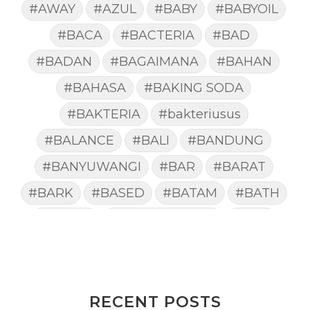
#AWAY
#AZUL
#BABY
#BABYOIL
#BACA
#BACTERIA
#BAD
#BADAN
#BAGAIMANA
#BAHAN
#BAHASA
#BAKING SODA
#BAKTERIA
#bakteriusus
#BALANCE
#BALI
#BANDUNG
#BANYUWANGI
#BAR
#BARAT
#BARK
#BASED
#BATAM
#BATH
#BATUK
#batukberdahak
#BAU
#BAYI
#BEBAS
#BEDA
#BEKASI
#BELAJAR
#BELAKANG
#BELANJA
#BELIEF
#BELIEVE
#BENEFIT
RECENT POSTS