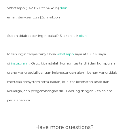
Whatsapp (+62-821-7734-4515)
disini
email: deny.sentosa@gmail.com
Sudah tidak sabar ingin pakai? Silakan klik
disini
.
Masih ingin tanya-tanya bisa
whatsapp
saya atau DM saya
di
instagram
. Grup kita adalah komunitas terdiri dari kumpulan
orang yang peduli dengan kelangsungan alam, bahan yang tidak
merusak ecosystem serta badan, kualitas kesehatan anak dan
keluarga, dan pengembangan diri. Gabung dengan kita dalam
perjalanan ini.
Have more questions?