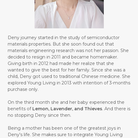
#GALVANIC
#GAMPANG
#GASTROENTERITIS
#GATAL
#GAYA
#GEL
#GENESIS
#GENETIK
#GENTLE
#GERANIUM
Deny journey started in the study of semiconductor
materials properties. But she soon found out that
#GHOST FESTIVAL
#GIGI
#gigisehat
materials engineering research was not her passion. She
decided to resign in 2011 and became homemaker.
#GINGER
#GINJAL
#globulus
Giving birth in 2012 had made her realize that she
wanted to give the best for her family. Since she was a
#GLUTAMATE
#GLUTEN FREE
child, Deny got used to traditional Chinese medicine. She
explored Young Living in 2013 with intention of 3-months
#GLUTENFREE
#GOJI
#GOLD
purchase only.
#GOLDEN
#GRAPEFRUIT
#GRATIS
On the third month she and her baby experienced the
#GREAT
#GROUNDING
#GROWTH
benefits of
Lemon, Lavender, and Thieves
. And there is
no stopping Deny since then.
#gutcleanse
#guthealth
Being a mother has been one of the greatest joys in
#guthealthmatters
#GUY
#GYM
Deny's life. She makes sure to integrate Young Living