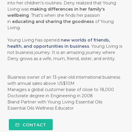
into her children’s routines. Deny realized that Young
#HABIT
#HACK
#HADIAH
#HAIR
Living was
making differences in her family's
wellbeing
. That's when she finds her passion
#HALUS
#HAMIL
#HAND
in
educating and sharing the goodness
of Young
#HAND SANITIZER
#HARAPAN
Living.
#HARMONI
#HARMONY
#HATI
Young Living has opened
new worlds of friends,
health, and opportunities in business
. Young Living is
#HEALTH
#HEALTHY
not business journey. It is an amazing journey where
Deny grows as a wife, mum, friend, sister, and entity.
#healthydigestion
#healthylifestyle
#healthyrecipes
#healthyskin
Business owner of an 13-year-old international business
#healthyskincare
#healthyskintips
with annual sales above US$10M
Manages a global customer base of close to 18,000
#HEART
#HEIGHT
#HEMAT
Doctorate degree in Engineering in 2008
Brand Partner with Young Living Essential Oils
#HEMATITE
#HIDUP
#HIGHEST
Essential Oils Wellness Educator
#HIGHLIGHT
#HILANG
#HOLIDAY
CONTACT
#HONG KUAI
#HORMON