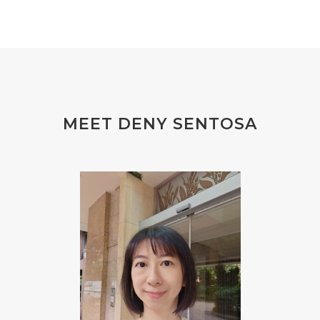
#FEELING
#FEELINGS
#FEET
#FEVER
#FIBROID
#FINANSIAL
#finelines
#FISH
#fleas
#FLU
#FLU PERUT
#FLUOR
#FLUORIDE
#FOAM
#FOKUS
#FOLAT
MEET DENY SENTOSA
#FOLATE
#FOLIC
#FOLIC ACID
#FOOT
#FORGIVENESS
#FORMALDEHYDE
#FOUNDATION
#FRAGRANCE
#FRANKINCENSE
#FREEDOM
#FREKUENSI
#FRESH
#FROM
#FRUIT
#FRUITS
#FRUSTASI
#FRUSTATION
#GAIN