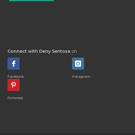
#INSOM
#INSPIRATION
#INTENSIVE
#INTERNASIONAL
#INTERNATIONAL
#INTOLERANCE
#IRITASI
#IRRITATION
#JADWAL
#JAKARTA
Connect with Deny Sentosa
on
#JAM ORGAN
#JANTUNG
#JANUARI
#JAPAN
#JASMINE
Facebook
Instagram
#JELEK
#JEPANG
#JERAWAT
#JOIN
#JOINTS
#JOJOBA
#JOY
Pinterest
#KAKI
#KAPSUL
#KARIR
#KEBIASAAN
#KEDIRI
#KEGUGURAN
#KELAS