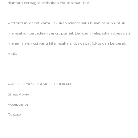
diantara berbagai kesibukan hidup sehari-hari.
.
Protokol ini dapat kamu lakukan selama satu bulan penuh untuk
merasakan perbedaan yang optimal. Dengan melepaskan stress dan
menerima emosi yang kita rasakan, kita dapat fokus dan bergerak
maju.
.
.
PRODUK YANG KAMU BUTUHKAN:
Stress Away
Acceptance
Release
.
.