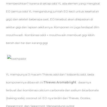
membersihkan? karena di setiap odol YL ada elemen yang mengikat
EO (semua odol YL mengandung jumlah EO kecil untuk kesehatan
gigi) dan setelah beberapa saat, EO tersebut akan dilepaskan di
sekitar gigi dan lapisan sekitarnya. Komponen ini juga terdapat dlm
mouthwash. Kombinasi odol + mouthwash membuat gigi lebih
bersih dari tar dan karang gigi
YL mempunyai 3 macam Thieves odol dan 1 kidscents odol, beda
komponennya dibawah ini
Thieves Aromabright
: dasarnya
terbuat dari kombinasi calcium carbonate dan sodium bicarbonate
(baking soda), coconut oil. EO nya terdiri dari Thieves, Ocotea,
Peppermint, dan Spearmint. Mengandung xylitol