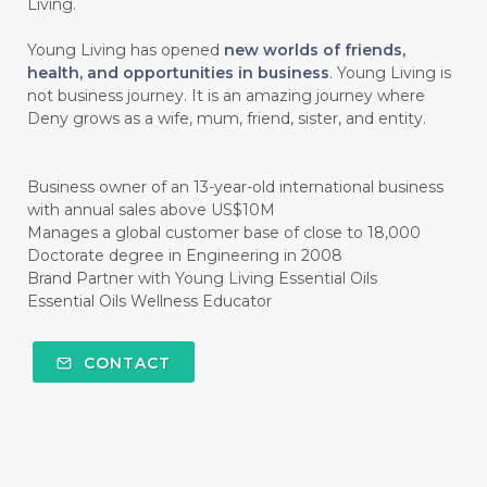
#HAND SANITIZER
#HARAPAN
Living.
#HARMONI
#HARMONY
#HATI
Young Living has opened
new worlds of friends,
health, and opportunities in business
. Young Living is
#HEALTH
#HEALTHY
not business journey. It is an amazing journey where
Deny grows as a wife, mum, friend, sister, and entity.
#healthydigestion
#healthylifestyle
#healthyrecipes
#healthyskin
Business owner of an 13-year-old international business
#healthyskincare
#healthyskintips
with annual sales above US$10M
Manages a global customer base of close to 18,000
#HEART
#HEIGHT
#HEMAT
Doctorate degree in Engineering in 2008
Brand Partner with Young Living Essential Oils
#HEMATITE
#HIDUP
#HIGHEST
Essential Oils Wellness Educator
#HIGHLIGHT
#HILANG
#HOLIDAY
CONTACT
#HONG KUAI
#HORMON
#HORMONAL
#HORMONE
#HORMONES
#HOUSEHOLD