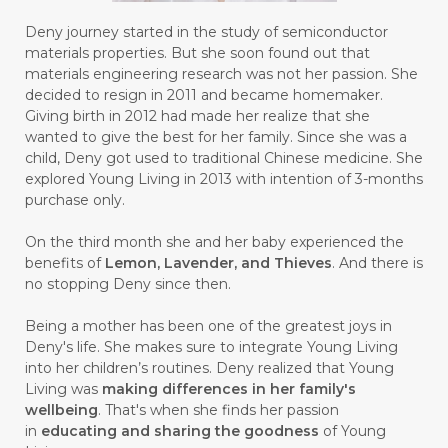
#GENETIK
#GENTLE
#GERANIUM
Deny journey started in the study of semiconductor
materials properties. But she soon found out that
#GHOST FESTIVAL
#GIGI
#gigisehat
materials engineering research was not her passion. She
decided to resign in 2011 and became homemaker.
#GINGER
#GINJAL
#globulus
Giving birth in 2012 had made her realize that she
wanted to give the best for her family. Since she was a
#GLUTAMATE
#GLUTEN FREE
child, Deny got used to traditional Chinese medicine. She
explored Young Living in 2013 with intention of 3-months
#GLUTENFREE
#GOJI
#GOLD
purchase only.
#GOLDEN
#GRAPEFRUIT
#GRATIS
On the third month she and her baby experienced the
#GREAT
#GROUNDING
#GROWTH
benefits of
Lemon, Lavender, and Thieves
. And there is
no stopping Deny since then.
#gutcleanse
#guthealth
Being a mother has been one of the greatest joys in
#guthealthmatters
#GUY
#GYM
Deny's life. She makes sure to integrate Young Living
into her children’s routines. Deny realized that Young
#HABIT
#HACK
#HADIAH
#HAIR
Living was
making differences in her family's
wellbeing
. That's when she finds her passion
#HALUS
#HAMIL
#HAND
in
educating and sharing the goodness
of Young