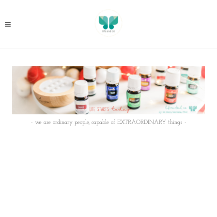
- we are ordinary people, capable of EXTRAORDINARY things -