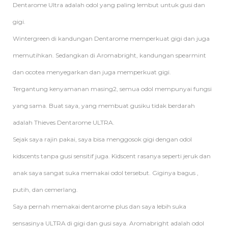
Dentarome Ultra adalah odol yang paling lembut untuk gusi dan
gigi.
Wintergreen di kandungan Dentarome memperkuat gigi dan juga
memutihkan. Sedangkan di Aromabright, kandungan spearmint
dan ocotea menyegarkan dan juga memperkuat gigi.
Tergantung kenyamanan masing2, semua odol mempunyai fungsi
yang sama. Buat saya, yang membuat gusiku tidak berdarah
adalah Thieves Dentarome ULTRA.
Sejak saya rajin pakai, saya bisa menggosok gigi dengan odol
kidscents tanpa gusi sensitif juga. Kidscent rasanya seperti jeruk dan
anak saya sangat suka memakai odol tersebut. Giginya bagus ,
putih, dan cemerlang.
Saya pernah memakai dentarome plus dan saya lebih suka
sensasinya ULTRA di gigi dan gusi saya. Aromabright adalah odol