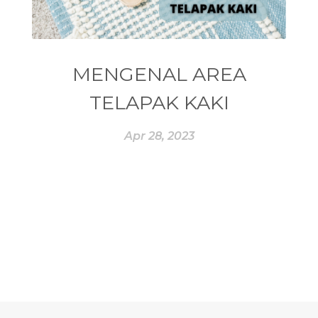
#ESSENTIAL REWARD
#essentialoil
#essentialoilforhealth
#ESSENTIALOILS
#essentialoilterbaik
MENGENAL AREA
#essentialoilvitality
#ESSENTIALZYME
TELAPAK KAKI
#ESSENTIALZYME-4
#ESTROGEN
Apr 28, 2023
#eucalyptus
#EUROPE
#exam
#EXERCISE
#EXHAUSTION
#EXTRACT
#EYE
#FACE
#FAKE
#farmsandalwood
#FATIGUE
#FEELING
#FEELINGS
#FEET
#FEVER
#FIBROID
#FINANSIAL
#finelines
#FISH
#fleas
#FLU