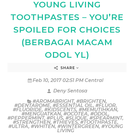
YOUNG LIVING
TOOTHPASTES – YOU’RE
SPOILED FOR CHOICES
(BERBAGAI MACAM
ODOL YL)
SHARE
Feb 10, 2017 02:51 PM Central
Deny Sentosa
#AROMABRIGHT
,
#BRIGHTEN
,
#DENTAROME
,
#ESSENTIAL OIL
,
#FLUOR
,
#FLUORIDE
,
#KIDSCENTS
,
#MEMUTIHKAN
,
#MENGUATKAN
,
#OCOTEA
,
#ODOL
,
#PEPPERMINT
,
#PLUS
,
#SLIQUE
,
#SPEARMINT
,
#STRENGTHEN
,
#THIEVES
,
#TOOTHPASTE
,
#ULTRA
,
#WHITEN
,
#WINTERGREEN
,
#YOUNG
LIVING