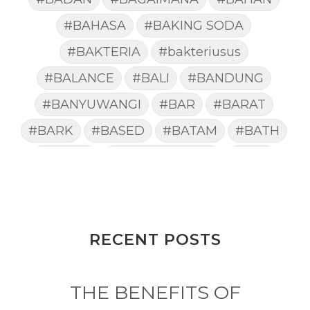
#BAHASA
#BAKING SODA
#BAKTERIA
#bakteriusus
#BALANCE
#BALI
#BANDUNG
#BANYUWANGI
#BAR
#BARAT
#BARK
#BASED
#BATAM
#BATH
#BATUK
#batukberdahak
#BAU
#BAYI
#BEBAS
#BEDA
#BEKASI
#BELAJAR
#BELAKANG
#BELANJA
#BELIEF
#BELIEVE
#BENEFIT
RECENT POSTS
#BERAT
#BERBUSA
#BERGABUNG
#BERLIBUR
THE BENEFITS OF
#BERMINYAK
#BERSIH