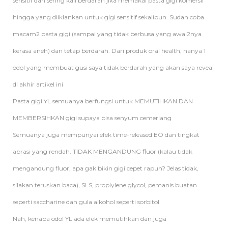
sensitif dan sering kali berdarah jika memakai pasta gigi komersil
hingga yang diiklankan untuk gigi sensitif sekalipun. Sudah coba
macam2 pasta gigi (sampai yang tidak berbusa yang awal2nya
kerasa aneh) dan tetap berdarah. Dari produk oral health, hanya 1
odol yang membuat gusi saya tidak berdarah yang akan saya reveal
di akhir artikel ini
Pasta gigi YL semuanya berfungsi untuk MEMUTIHKAN DAN
MEMBERSIHKAN gigi supaya bisa senyum cemerlang
Semuanya juga mempunyai efek time-released EO dan tingkat
abrasi yang rendah. TIDAK MENGANDUNG fluor (kalau tidak
mengandung fluor, apa gak bikin gigi cepet rapuh? Jelas tidak,
silakan teruskan baca), SLS, proplylene glycol, pemanis buatan
seperti saccharine dan gula alkohol seperti sorbitol.
Nah, kenapa odol YL ada efek memutihkan dan juga