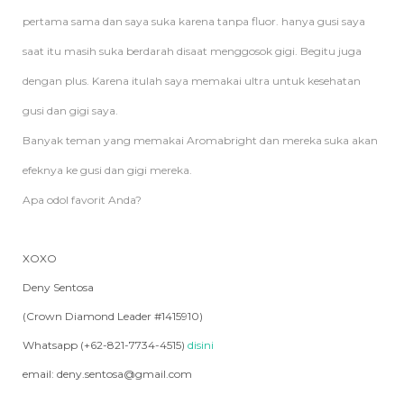
pertama sama dan saya suka karena tanpa fluor. hanya gusi saya
saat itu masih suka berdarah disaat menggosok gigi. Begitu juga
dengan plus. Karena itulah saya memakai ultra untuk kesehatan
gusi dan gigi saya.
Banyak teman yang memakai Aromabright dan mereka suka akan
efeknya ke gusi dan gigi mereka.
Apa odol favorit Anda?
XOXO
Deny Sentosa
(Crown Diamond Leader #1415910)
Whatsapp (+62-821-7734-4515)
disini
email: deny.sentosa@gmail.com