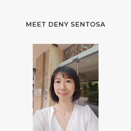
#FLU PERUT
#FLUOR
#FLUORIDE
#FOAM
#FOKUS
#FOLAT
MEET DENY SENTOSA
#FOLATE
#FOLIC
#FOLIC ACID
#FOOT
#FORGIVENESS
#FORMALDEHYDE
#FOUNDATION
#FRAGRANCE
#FRANKINCENSE
#FREEDOM
#FREKUENSI
#FRESH
#FROM
#FRUIT
#FRUITS
#FRUSTASI
#FRUSTATION
#GAIN
#GALVANIC
#GAMPANG
#GASTROENTERITIS
#GATAL
#GAYA
#GEL
#GENESIS